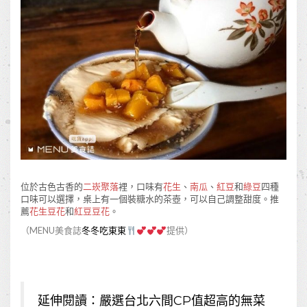
位於古色古香的
二崁聚落
裡，口味有
花生
、
南瓜
、
紅豆
和
綠豆
四種
口味可以選擇，桌上有一個裝糖水的茶壺，可以自己調整甜度。推
薦
花生豆花
和
紅豆豆花
。
（MENU美食誌
冬冬吃東東
提供）
延伸閱讀：
嚴選台北六間CP值超高的無菜