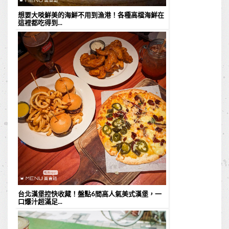
想要大啖鮮美的海鮮不用到漁港！各種高檔海鮮在
這裡都吃得到...
台北漢堡控快收藏！盤點6間高人氣美式漢堡，一
口爆汁超滿足...