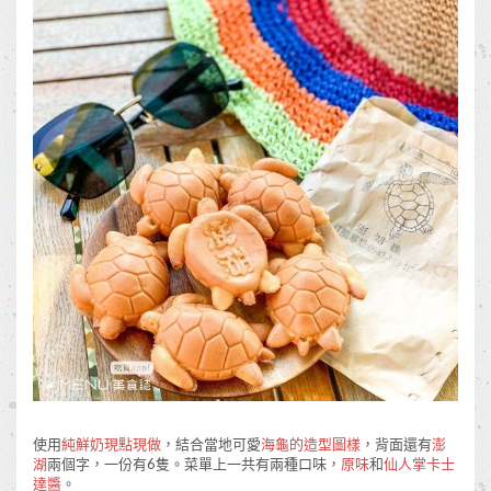
使用
純鮮奶現點現做
，結合當地可愛
海龜的造型圖樣
，背面還有
澎
湖
兩個字，一份有6隻。菜單上一共有兩種口味，
原味
和
仙人掌卡士
達醬
。