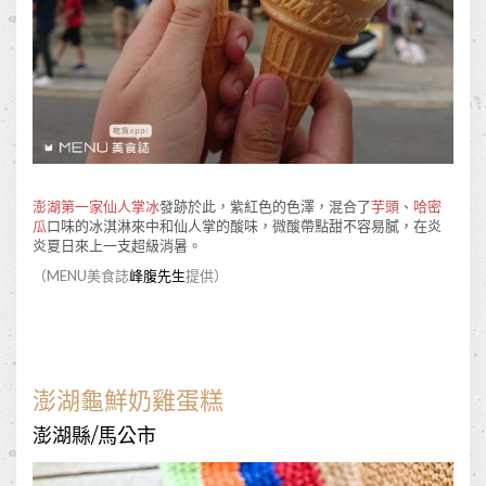
澎湖第一家仙人掌冰
發跡於此，紫紅色的色澤，混合了
芋頭
、
哈密
瓜
口味的冰淇淋來中和仙人掌的酸味，微酸帶點甜不容易膩，在炎
炎夏日來上一支超級消暑。
（MENU美食誌
峰腹先生
提供）
澎湖龜鮮奶雞蛋糕
澎湖縣/馬公市