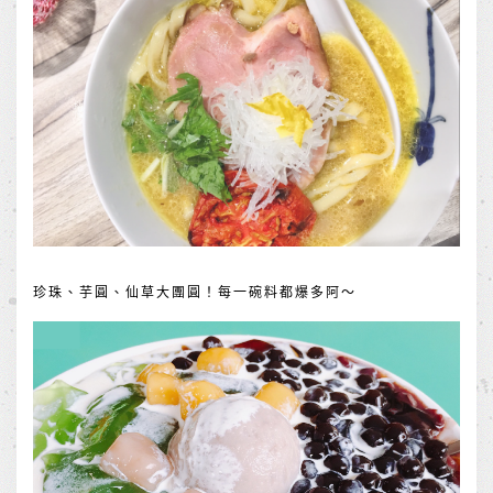
珍珠、芋圓、仙草大團圓！每一碗料都爆多阿～