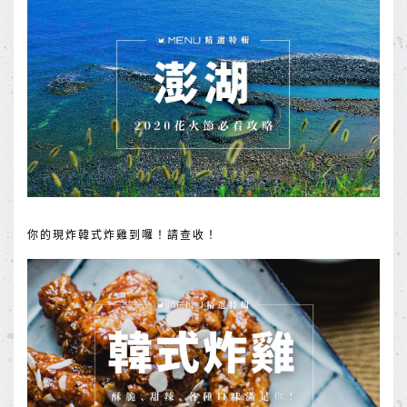
你的現炸韓式炸雞到囉！請查收！