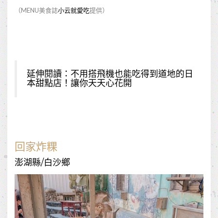
（MENU美食誌
小云就愛吃
提供）
延伸閱讀：
不用搭飛機也能吃得到道地的日
本甜點店！讓你天天心花開
回家炸粿
澎湖縣/白沙鄉