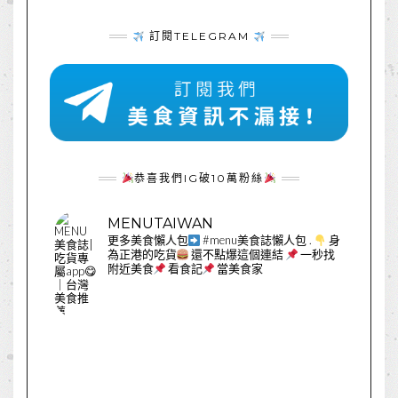
訂閱TELEGRAM
恭喜我們IG破10萬粉絲
MENUTAIWAN
更多美食懶人包
#menu美食誌懶人包
.
身
為正港的吃貨
還不點爆這個連結
一秒找
附近美食
看食記
當美食家