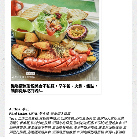
機場捷運沿線美食不私藏，早午餐、火鍋、甜點，
讓你從早吃到晚!...
Author:
亭云
Filed Under:
MENU 美食誌
,
美食深入報導
Tags:
二崁二馬豆花
,
北新橋牛雜湯
,
回家炸粿
,
必吃澎湖美食
,
易家仙人掌冰淇淋
,
澎湖午餐推薦
,
澎湖小吃推薦
,
澎湖必吃早餐
,
澎湖必吃甜品
,
澎湖必吃道地美食
,
澎
湖排隊美食
,
澎湖推薦下午茶
,
澎湖晚餐推薦
,
澎湖牛雜湯推薦
,
澎湖蔥油餅推薦
,
澎
湖豆花推薦
,
澎湖隱藏版美食
,
澎湖雞蛋糕推薦
,
澎湖龜鮮奶雞蛋糕
,
郵局口蔥油餅