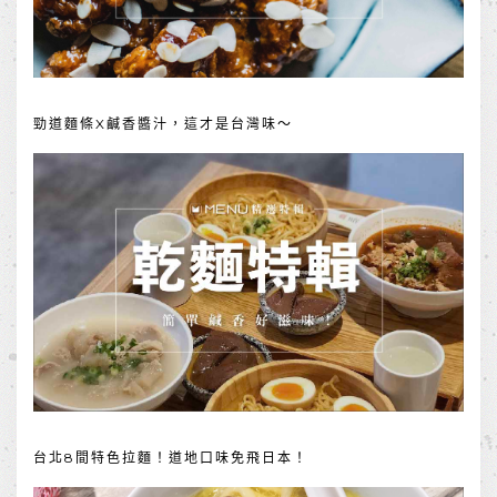
勁道麵條X鹹香醬汁，這才是台灣味～
台北8間特色拉麵！道地口味免飛日本！