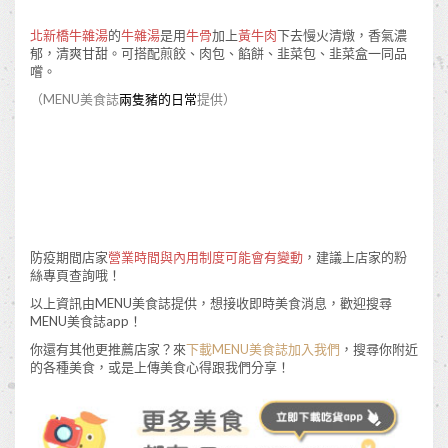
北新橋牛雜湯
的
牛雜湯
是用
牛骨
加上
黃牛肉
下去慢火清燉，香氣濃
郁，清爽甘甜。可搭配煎餃、肉包、餡餅、韭菜包、韭菜盒一同品
嚐。
（MENU美食誌
兩隻豬的日常
提供）
防疫期間店家
營業時間與內用制度可能會有變動
，建議上店家的粉
絲專頁查詢哦！
以上資訊由MENU美食誌提供，想接收即時美食消息，歡迎搜尋
MENU美食誌app！
你還有其他更推薦店家？來
下載MENU美食誌加入我們
，搜尋你附近
的各種美食，或是上傳美食心得跟我們分享！