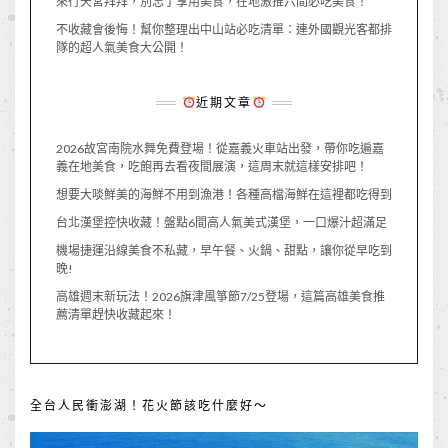
來行天宮拜拜，別忘了享用美食，在地激推六間必吃美食！
不收藏會後悔！幫你整理出中山站必吃清單：連外國觀光客都排
隊的超人氣美食大公開！
近期文章
2026故宮南院水舞免費登場！從嘉義火車站出發，帶你吃遍嘉
義在地美食，吃飽再去看夜間展演，這周末就這樣安排吧！
想要大啖鮮美的海鮮不用到漁港！各種高檔海鮮在這裡都吃得到
台北漢堡控快收藏！盤點6間高人氣美式漢堡，一口爆汁超滿足
機場捷運沿線美食不私藏，早午餐、火鍋、甜點，讓你從早吃到
晚!
高雄週末新玩法！2026旗津風箏節7/25登場，這篇高雄美食推
薦清單趕快收藏起來！
全台人民衝澎湖！花火節該吃什麼好～