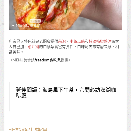
店家最大特色就是老闆會提供
蒜泥
、
小黃瓜絲
和
特調辣椒醬油
讓客
人自己加，
蔥油餅
的口感紮實富有彈性，口味清爽帶有層次感，相
當美味。
（MENU美食誌
freedom貪吃鬼
提供）
延伸閱讀：
海島風下午茶，六間必訪澎湖咖
啡廳
北新橋牛雜湯