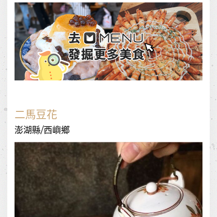
二馬豆花
澎湖縣/西嶼鄉