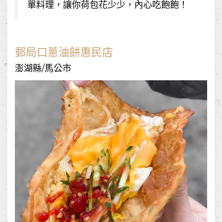
單料理，讓你荷包花少少，內心吃飽飽！
郵局口蔥油餅惠民店
澎湖縣/馬公市