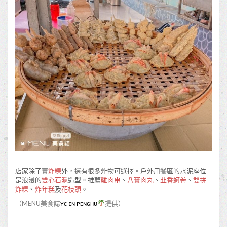
店家除了賣
炸粿
外，還有很多炸物可選擇。戶外用餐區的水泥座位
是浪漫的
雙心石滬
造型。推薦
雞肉串
、
八寶肉丸
、
韭香蚵卷
、
雙拼
炸粿
、
炸年糕
及
花枝頭
。
（MENU美食誌
ʏᴄ ɪɴ ᴘᴇɴɢʜᴜ
提供）