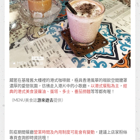
藏匿在基隆舊大樓裡的港式咖啡館，極具香港風華的啜飲空間籠罩
濃厚的愛戀氛圍，彷彿走入港片中的小歌廳。
以港式餐點為主
，
經
典的港式美食菠蘿油、蛋塔、多士、番茄撈麵
等等都有喔！
（MENU美食誌
游來遊去
提供）
防疫期間餐廳
營業時間及內用制度可能會有變動
，建議上店家粉絲
專頁查詢即時資訊哦！