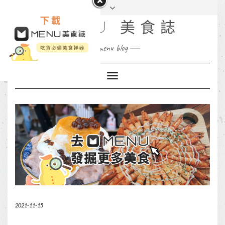
MENU 美食誌
menu blog
Toggle
Navigation
2021-11-15