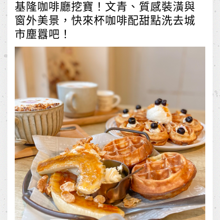
基隆咖啡廳挖寶！文青、質感裝潢與
窗外美景，快來杯咖啡配甜點洗去城
市塵囂吧！