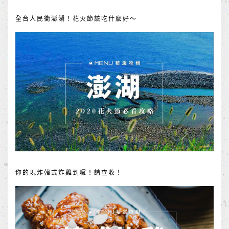
全台人民衝澎湖！花火節該吃什麼好～
你的現炸韓式炸雞到囉！請查收！