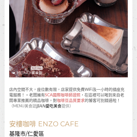
店內空間不大，座位數有限，店家提供免費WiFi及一小時的插座充
電服務！。老闆擁有
SCA國際咖啡師證照
，在這裡可以喝到來自老
闆專業推薦的精品咖啡，對
咖啡豆品質要求
的饕客可別錯過啦！
（MENU美食誌
𝕁𝕀𝔸ℕ愛吃美食
提供）
安樓咖啡 ENZO CAFE
基隆市/仁愛區