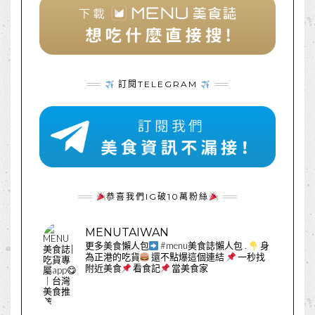
訂閱TELEGRAM
恭喜我們IG破10萬粉絲
MENUTAIWAN
更多美食懶人包
#menu美食誌懶人包
.
身
為正港的吃貨
還不點爆這個連結
一秒找
附近美食
看食記
當美食家