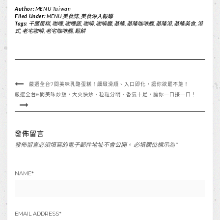
Author:
MENU Taiwan
Filed Under:
MENU 美食誌
,
美食深入報導
Tags:
千層蛋糕
,
咖哩
,
咖哩飯
,
咖啡
,
咖啡廳
,
基隆
,
基隆咖啡廳
,
基隆港
,
基隆美食
,
港
式
,
老宅咖啡
,
老宅咖啡廳
,
鬆餅
嚴選全台7間美味乳酪蛋糕！細緻滑順、入口即化，讓你欲罷不能！
嚴選全台6間美味炒飯，大火快炒、粒粒分明、香氣十足，讓你一口接一口！
發佈留言
發佈留言必須填寫的電子郵件地址不會公開。
必填欄位標示為
*
NAME
*
EMAIL ADDRESS
*