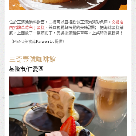
位於正濱漁港斜對面，二樓可以直接欣賞正濱港灣彩色屋。
必點店
內招牌草莓布丁蛋糕
，兼具視覺與味覺的美味甜點，把海綿蛋糕鋪
底，上面放了一整顆布丁，旁邊擺滿新鮮草莓，上桌時香氣撲鼻！
（MENU美食誌
Kaiwen Liu
提供）
三奇壹號咖啡館
基隆市/仁愛區