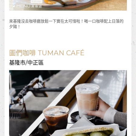
來基隆沒去咖啡廳放鬆一下實在太可惜啦！喝一口咖啡配上日落的
夕陽！
圖們咖啡 TUMAN CAFÉ
基隆市/中正區