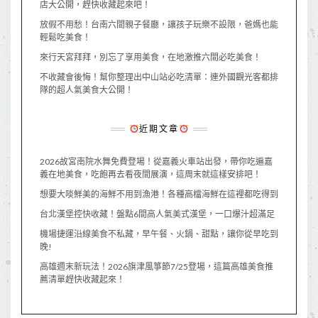
店大公開，趕快收藏起來吧！
放假不用愁！台南六間親子餐廳，讓孩子玩樂不設限，爸媽也能
輕鬆吃美食！
來行天宮拜拜，別忘了享用美食，在地激推六間必吃美食！
不收藏會後悔！幫你整理出中山站必吃清單：連外國觀光客都排
隊的超人氣美食大公開！
近期文章
2026故宮南院水舞免費登場！從嘉義火車站出發，帶你吃遍嘉
義在地美食，吃飽再去看夜間展演，這周末就這樣安排吧！
想要大啖鮮美的海鮮不用到漁港！各種高檔海鮮在這裡都吃得到
台北漢堡控快收藏！盤點6間高人氣美式漢堡，一口爆汁超滿足
機場捷運沿線美食不私藏，早午餐、火鍋、甜點，讓你從早吃到
晚!
高雄週末新玩法！2026旗津風箏節7/25登場，這篇高雄美食推
薦清單趕快收藏起來！