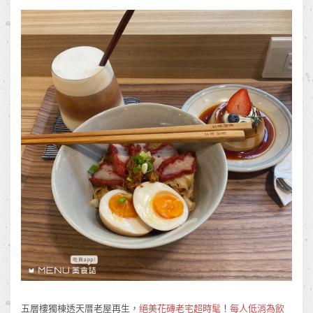
五層樓獨棟透天厝老屋再生，
絕美花磚老宅超時髦
！
每人低消為飲