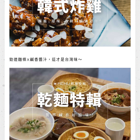
勁道麵條X鹹香醬汁，這才是台灣味～