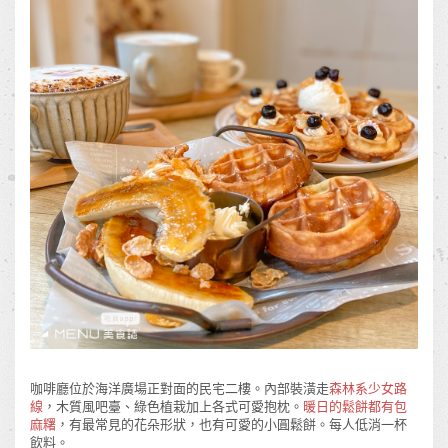
咖啡廳位於海洋廣場正對面的民宅二樓。內部裝潢走
森林系少女路
線
，木質風吧臺、綠色植栽加上各式可愛抱枕。
暖日的鬆餅都有包
麻糬
，有最常見的花朵形狀，也有可愛的小圓鬆餅。每人低消一杯
飲料。