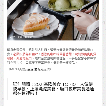
藏身老舊公寓中格外引人注目，藍天水景還能俯瞰漁船停歇港口
旁。
必點招牌無水咖哩
，
香濃的咖哩味帶著香甜，現煎雞腿肉肉質
軟嫩，外皮帶脆口
，屬於台式風格的咖哩飯，一旁搭配是基隆在地
特色吉古拉，口感層次豐富許多。低消是一杯飲品。
（MENU美食誌
熊熊愛吃鬼
提供）
延伸閱讀：
2021基隆美食 TOP10，人氣傳
統早餐、正濱漁港美食、廟口夜市美食通通
都在這裡啦！