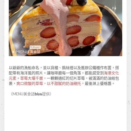
以爺爺的漁船命名，並以貨櫃、鎢絲燈以及舊辦公鐵櫃作布置，搭
配帶有海洋風的照片。讓咖啡廳每一個角落，都能感受到
海港文化
元素
。
草莓大壩千層，
一顆顆通紅的切片草莓，被滿滿的奶油給包
裹，
爽口微酸的草莓，以不甜膩的奶油襯托
，最後淋上優格醬。
（MENU美食誌
biyu
提供）