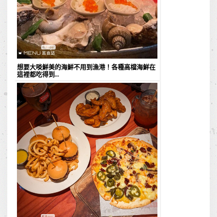
想要大啖鮮美的海鮮不用到漁港！各種高檔海鮮在
這裡都吃得到...