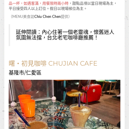
品一杯，如遇客滿，用餐限時兩小時
，甜點品項以當日現場為主，
平日接受四人以上訂位。假日以現場候位為主。
（MENU美食誌
Chiu Chen Chen
提供）
延伸閱讀：
內心住著一個老靈魂，懷舊迷人
氛圍無法擋，台北老宅咖啡廳推薦！
曙‧初見咖啡 CHUJIAN CAFE
基隆市/仁愛區