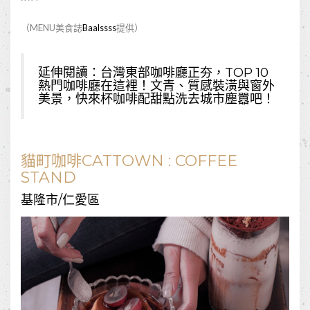
（MENU美食誌
Baalssss
提供）
延伸閱讀：
台灣東部咖啡廳正夯，TOP 10
熱門咖啡廳在這裡！文青、質感裝潢與窗外
美景，快來杯咖啡配甜點洗去城市塵囂吧！
貓町咖啡CATTOWN : COFFEE
STAND
基隆市/仁愛區