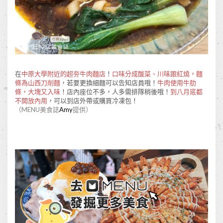
在
中原大學附近的超夯牛肉麵店
！
口味分成酸菜、川味跟紅燒，麵
條為山西刀削麵
，若要更換細麵可以告知店員哦！
牛肉使用牛肋
條，大塊又入味
！店內座位不多，人多需排隊稍後哦！
到八月底都
不開放內用
，可以到店外帶或購買冷凍包！
（MENU美食誌
Amy
提供）