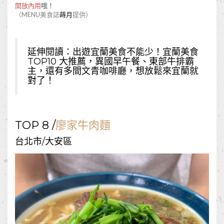
開放內用
哦！
（MENU美食誌
蒔月
提供）
延伸閱讀：
出遊宜蘭美食不能少！宜蘭美食
TOP10 大推薦，異國早午餐、東部牛排霸
主，還有多間文青咖啡廳，想放鬆來宜蘭就
對了！
TOP 8 /
廖家牛肉麵
台北市/大安區