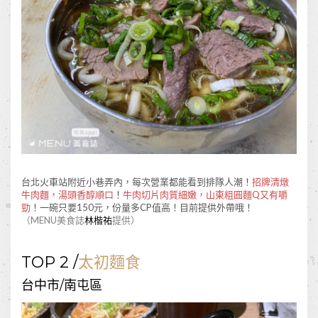
台北火車站附近小巷弄內，每次營業都能看到排隊人潮！
招牌清燉
牛肉麵，湯頭香醇順口
！
牛肉切片肉質細嫩，山東粗圓麵Q又有嚼
勁
！一碗只要150元，份量多CP值高！目前提供外帶哦！
（MENU美食誌
林楷祐
提供）
TOP 2 /
太初麵食
台中市/南屯區