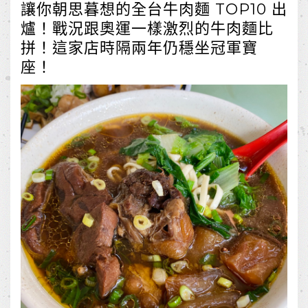
讓你朝思暮想的全台牛肉麵 TOP10 出
爐！戰況跟奧運一樣激烈的牛肉麵比
拼！這家店時隔兩年仍穩坐冠軍寶
座！