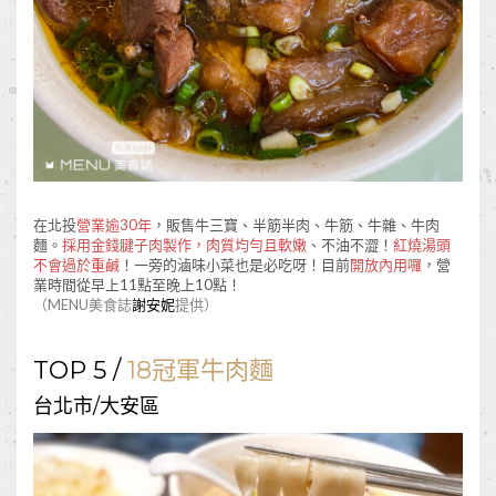
在北投
營業逾30年
，販售牛三寶、半筋半肉、牛筋、牛雜、牛肉
麵。
採用金錢腱子肉製作，肉質均勻且軟嫩
、不油不澀！
紅燒湯頭
不會過於重鹹
！一旁的滷味小菜也是必吃呀！目前
開放內用囉
，營
業時間從早上11點至晚上10點！
（MENU美食誌
謝安妮
提供）
TOP 5 /
18冠軍牛肉麵
台北市/大安區