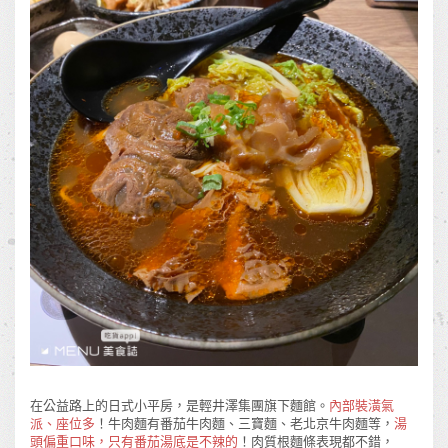
在公益路上的日式小平房，是輕井澤集團旗下麵館。
內部裝潢氣
派、座位多
！牛肉麵有番茄牛肉麵、三寶麵、老北京牛肉麵等，
湯
頭偏重口味，只有番茄湯底是不辣的
！肉質根麵條表現都不錯，