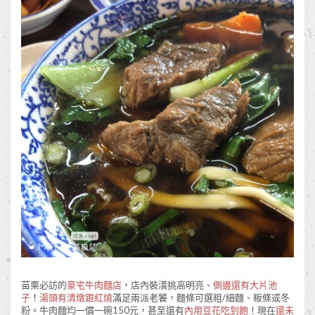
苗栗必訪的
豪宅牛肉麵店
，店內裝潢挑高明亮、
側邊還有大片池
子
！
湯頭有清燉跟紅燒
滿足兩派老饕，麵條可選粗/細麵、粄條或冬
粉。牛肉麵均一價一碗150元，甚至還有
內用豆花吃到飽
！現在
還未