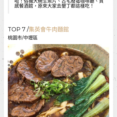
啦！俗擱大碗生魚片、古宅廢墟咖啡廳、質
感餐酒館，原來大家去墾丁都這樣吃！
TOP 7 /
集英會牛肉麵館
桃園市/中壢區