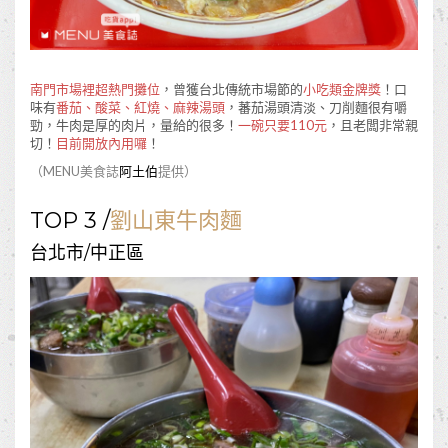
南門市場裡超熱門攤位
，曾獲台北傳統市場節的
小吃類金牌獎
！口
味有
番茄、酸菜、紅燒、麻辣湯頭
，蕃茄湯頭清淡、刀削麵很有嚼
勁，牛肉是厚的肉片，量給的很多！
一碗只要110元
，且老闆非常親
切！
目前開放內用囉
！
（MENU美食誌
阿土伯
提供）
TOP 3 /
劉山東牛肉麵
台北市/中正區