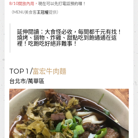
8/10開放內用，
現在可以先打電話預約囉！
（MENU美食客
王冠權
提供）
延伸閱讀：
大食怪必收，每間都千元有找！
燒烤、鍋物、炸雞、甜點吃到飽通通在這
裡！吃飽吃好絕非難事！
TOP 1 /
富宏牛肉麵
台北市/萬華區