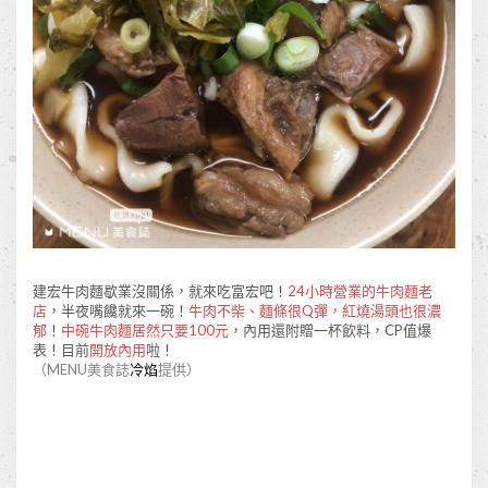
建宏牛肉麵歇業沒關係，就來吃富宏吧！
24小時營業的牛肉麵老
店
，半夜嘴饞就來一碗！
牛肉不柴、麵條很Q彈，紅燒湯頭也很濃
郁
！
中碗牛肉麵居然只要100元
，內用還附贈一杯飲料，CP值爆
表！目前
開放內用
啦！
（MENU美食誌
冷焰
提供）