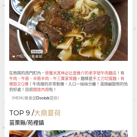
在熱鬧的西門町內，
榮獲米其林必比登推介的老字號牛肉麵店
！有
牛肉、牛筋、半筋半肉、牛三寶家常麵
。麵條是
手工刀切寬麵，有
嚼勁又Q彈
！牛肉燉的非常軟嫩，入口一絲絲分離！湯頭鹹甜熬的恰
到好處！目前
開放內用
啦！
（MENU美食誌
Dostyk
提供）
TOP 9 /
大鼎夏荷
苗栗縣/苑裡鎮