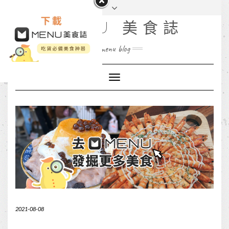
MENU 美食誌
menu blog
Toggle
Navigation
2021-08-08