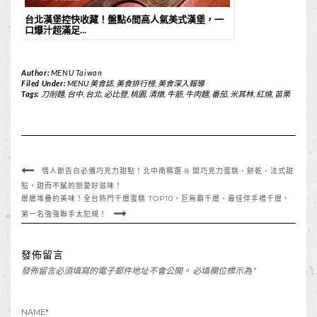
台北漢堡控快收藏！盤點6間高人氣美式漢堡，一
口爆汁超滿足...
Author:
MENU Taiwan
Filed Under:
MENU 美食誌
,
美食排行榜
,
美食深入報導
Tags:
刀削麵
,
台中
,
台北
,
必比登
,
桃園
,
清燉
,
牛筋
,
牛肉麵
,
番茄
,
米其林
,
紅燒
,
苗栗
情人節告白必備巧克力甜點！北中南精選 8 間巧克力蛋糕、餅乾、法式甜
點，甜而不膩的戀愛好滋味！
層層堆疊的美味！全台熱門千層蛋糕 TOP10，巨無霸千層、最佳伴手禮千層，
第一名強強聯手太犯規！
發佈留言
發佈留言必須填寫的電子郵件地址不會公開。
必填欄位標示為
*
NAME
*