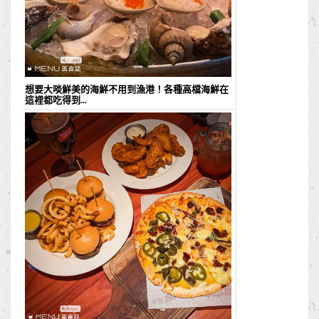
想要大啖鮮美的海鮮不用到漁港！各種高檔海鮮在
這裡都吃得到...