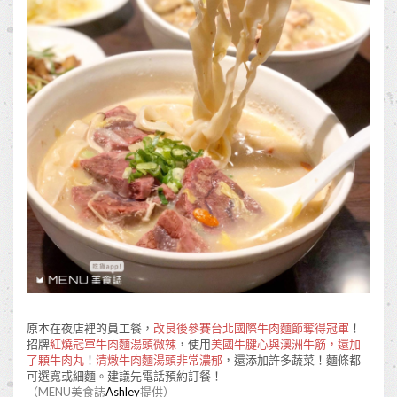
原本在夜店裡的員工餐，
改良後參賽台北國際牛肉麵節奪得冠軍
！
招牌
紅燒冠軍牛肉麵湯頭微辣
，使用
美國牛腱心與澳洲牛筋，還加
了顆牛肉丸
！
清燉牛肉麵湯頭非常濃郁
，還添加許多蔬菜！麵條都
可選寬或細麵。建議先電話預約訂餐！
（MENU美食誌
Ashley
提供）