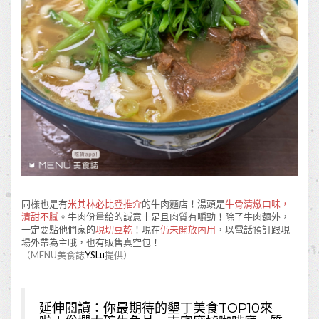
同樣也是有
米其林必比登推介
的牛肉麵店！湯頭是
牛骨清燉口味，
清甜不膩
。牛肉份量給的誠意十足且肉質有嚼勁！除了牛肉麵外，
一定要點他們家的
現切豆乾
！現在
仍未開放內用
，以電話預訂跟現
場外帶為主哦，也有販售真空包！
（MENU美食誌
YSLu
提供）
延伸閱讀：
你最期待的墾丁美食TOP10來