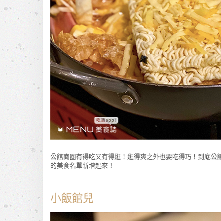
公館商圈有得吃又有得逛！逛得爽之外也要吃得巧！到底公館
的美食名單新增起來！
小飯館兒