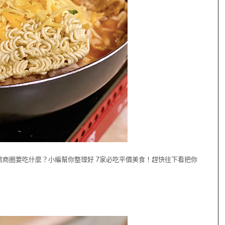
商圈要吃什麼？小編幫你整理好 7家必吃平價美食！趕快往下看把你