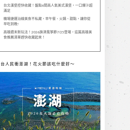
台北漢堡控快收藏！盤點6間高人氣美式漢堡，一口爆汁超
滿足
機場捷運沿線美食不私藏，早午餐、火鍋、甜點，讓你從
早吃到晚!
高雄週末新玩法！2026旗津風箏節7/25登場，這篇高雄美
食推薦清單趕快收藏起來！
全台人民衝澎湖！花火節該吃什麼好～