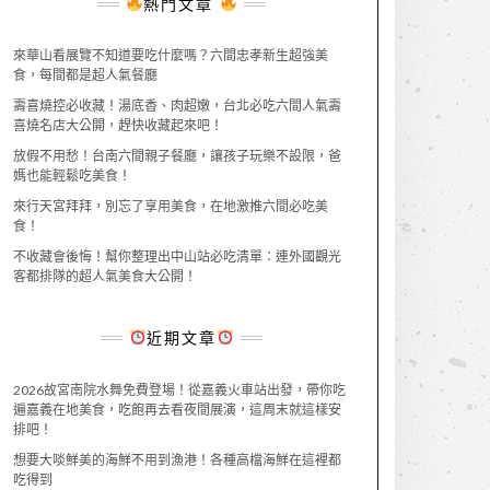
熱門文章
來華山看展覽不知道要吃什麼嗎？六間忠孝新生超強美
食，每間都是超人氣餐廳
壽喜燒控必收藏！湯底香、肉超嫩，台北必吃六間人氣壽
喜燒名店大公開，趕快收藏起來吧！
放假不用愁！台南六間親子餐廳，讓孩子玩樂不設限，爸
媽也能輕鬆吃美食！
來行天宮拜拜，別忘了享用美食，在地激推六間必吃美
食！
不收藏會後悔！幫你整理出中山站必吃清單：連外國觀光
客都排隊的超人氣美食大公開！
近期文章
2026故宮南院水舞免費登場！從嘉義火車站出發，帶你吃
遍嘉義在地美食，吃飽再去看夜間展演，這周末就這樣安
排吧！
想要大啖鮮美的海鮮不用到漁港！各種高檔海鮮在這裡都
吃得到