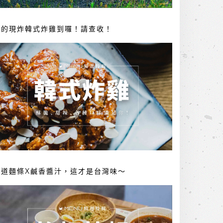
你的現炸韓式炸雞到囉！請查收！
勁道麵條X鹹香醬汁，這才是台灣味～