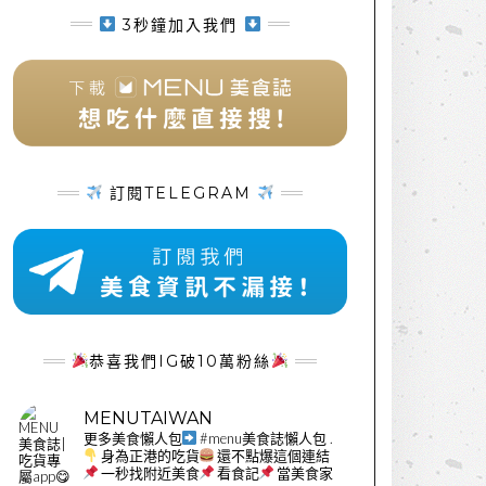
3秒鐘加入我們
訂閱TELEGRAM
恭喜我們IG破10萬粉絲
MENUTAIWAN
更多美食懶人包
#menu美食誌懶人包
.
身為正港的吃貨
還不點爆這個連結
一秒找附近美食
看食記
當美食家