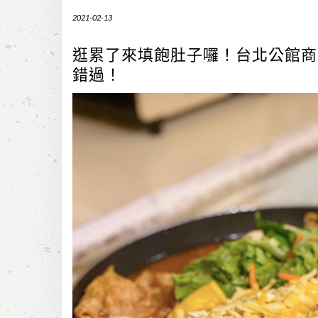
2021-02-13
逛累了來填飽肚子囉！台北公館商
錯過！