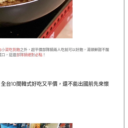
內小菜吃到飽
之外，超平價部隊鍋兩人吃就可以好飽，湯頭鮮甜不酸
膩口，這道
部隊鍋絕對必點
！
全台10間韓式好吃又平價，還不能出國前先來懷