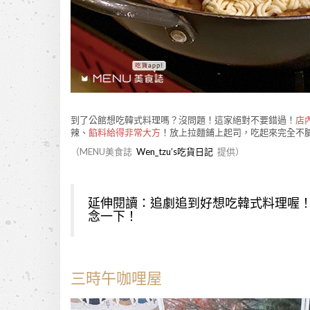
到了公館想吃韓式料理嗎？沒問題！這家絕對不要錯過！
店
辣、
餡料給得非常大方
！放上拉麵鋪上起司，吃起來完全不
（MENU美食誌
Wen_tzu’s吃貨日記
提供）
延伸閱讀：
追劇追到好想吃韓式料理喔！
念一下！
三時午咖哩屋