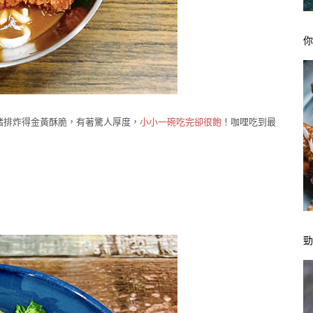
豬排炸得金黃酥脆，有著驚人厚度，
小小一碗吃完卻很飽
！咖哩吃到最