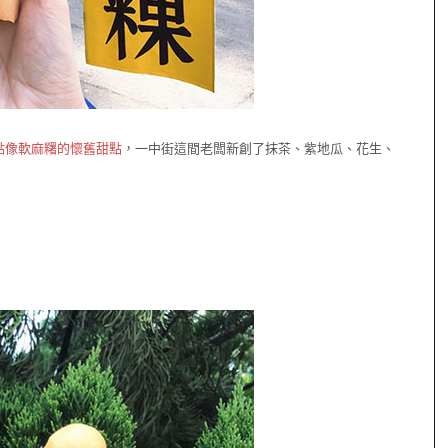
點像軟麻糬的懷舊甜點
，一中街這間老闆新創了抹茶、紫地瓜、花生、