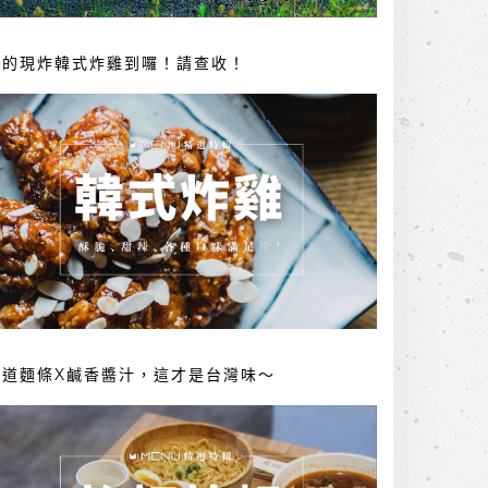
你的現炸韓式炸雞到囉！請查收！
勁道麵條X鹹香醬汁，這才是台灣味～