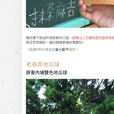
糯米團下鍋油炸成軟軟的口感，
起鍋沾上白糖就是吃起來有
黃豆等等糖粉，讓白糖粿更繽紛驚艷拉！
（感謝MENU美食誌
安小庭
提供 ）
老巷弄地瓜球
屏東內埔雙色地瓜球