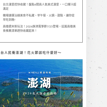
台北漢堡控快收藏！盤點6間高人氣美式漢堡，一口爆汁超
滿足
機場捷運沿線美食不私藏，早午餐、火鍋、甜點，讓你從
早吃到晚!
高雄週末新玩法！2026旗津風箏節7/25登場，這篇高雄美
食推薦清單趕快收藏起來！
全台人民衝澎湖！花火節該吃什麼好～