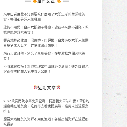
熱門文章
來華山看展覽不知道要吃什麼嗎？六間忠孝新生超強美
食，每間都是超人氣餐廳
放假不用愁！台南六間親子餐廳，讓孩子玩樂不設限，爸
媽也能輕鬆吃美食！
壽喜燒控必收藏！湯底香、肉超嫩，台北必吃六間人氣壽
喜燒名店大公開，趕快收藏起來吧！
來行天宮拜拜，別忘了享用美食，在地激推六間必吃美
食！
不收藏會後悔！幫你整理出中山站必吃清單：連外國觀光
客都排隊的超人氣美食大公開！
近期文章
2026故宮南院水舞免費登場！從嘉義火車站出發，帶你吃
遍嘉義在地美食，吃飽再去看夜間展演，這周末就這樣安
排吧！
想要大啖鮮美的海鮮不用到漁港！各種高檔海鮮在這裡都
吃得到