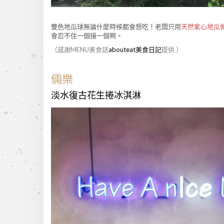
雙色地瓜球無論什麼時候都會想吃！老闆只用
天然紫心地瓜
會忍不住一個接一個啊。
（感謝MENU美食誌
abouteat美食日記
提供 ）
倆樂
淡水復古花生捲冰淇淋