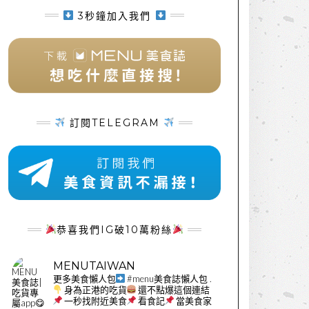
3秒鐘加入我們
訂閱TELEGRAM
恭喜我們IG破10萬粉絲
MENUTAIWAN
更多美食懶人包
#menu美食誌懶人包
.
身為正港的吃貨
還不點爆這個連結
一秒找附近美食
看食記
當美食家