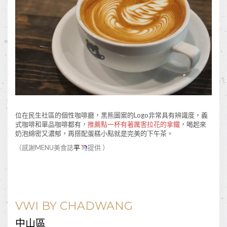
位在民生社區的個性咖啡廳，黑熊圖案的Logo非常具有辨識度，義
式咖啡和單品咖啡都有，
推薦點一杯有著厲害拉花的拿鐵
，喝起來
奶泡綿密又濃郁，再搭配蛋糕小點就是完美的下午茶。
（感謝MENU美食誌
平
提供 ）
VWI BY CHADWANG
中山區