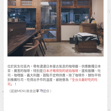
位於民生社區內，帶有濃濃日本復古氣息的咖啡廳，供應數種日本
茶、厲害的咖啡，特別是
日本才喝得到的琥珀咖啡
，還有飯糰、吐
司、咖哩飯、義大利麵、甜點不定時供應。除了咖啡外，顏怡平特
別推薦吐司，吃得出手作的溫度，被她譽為
「全台北最好吃的吐
司」
！
（感謝MENU美食誌
平
提供 ）