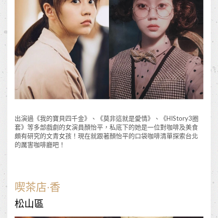
出演過《我的寶貝四千金》、《莫非這就是愛情》、《HIStory3圈
套》等多部戲劇的女演員顏怡平，私底下的她是一位對咖啡及美食
頗有研究的文青女孩！現在就跟著顏怡平的口袋咖啡清單探索台北
的厲害咖啡廳吧！
喫茶店·香
松山區