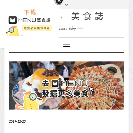
MENU 美食誌
menu blog
Toggle
Navigation
2019-12-23