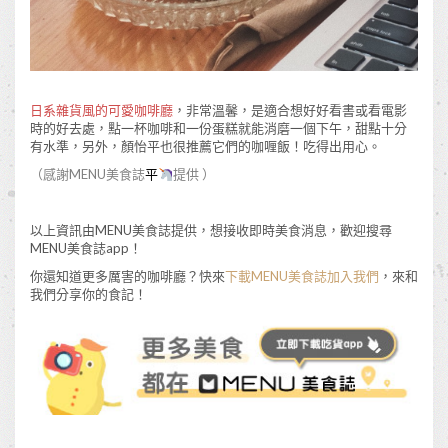
日系雜貨風的可愛咖啡廳
，非常溫馨，是適合想好好看書或看電影
時的好去處，點一杯咖啡和一份蛋糕就能消磨一個下午，甜點十分
有水準，另外，顏怡平也很推薦它們的咖喱飯！吃得出用心。
（感謝MENU美食誌
平
提供 ）
以上資訊由MENU美食誌提供，想接收即時美食消息，歡迎搜尋
MENU美食誌app！
你還知道更多厲害的咖啡廳？快來
下載MENU美食誌加入我們
，來和
我們分享你的食記！