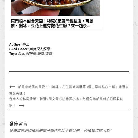
東門根本甜食天國！特蒐6家東門甜點店，可麗
餅、剉冰，豆花上還有撒花生粉？來一趟永...
Author:
亭云
Filed Under:
美食深入報導
Tags:
台北
,
咖啡廳
,
甜點
,
蛋糕
都是小時候的最愛！白糖粿、花生捲冰淇淋等8種古早味點心出爐，通通復
古又美味！
台南人的私房清單！特選7間文青必訪巷弄小店，每個角落都美到想拍照收藏
啊！
發佈留言
發佈留言必須填寫的電子郵件地址不會公開。
必填欄位標示為
*