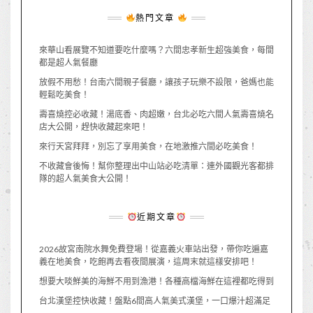
熱門文章
來華山看展覽不知道要吃什麼嗎？六間忠孝新生超強美食，每間
都是超人氣餐廳
放假不用愁！台南六間親子餐廳，讓孩子玩樂不設限，爸媽也能
輕鬆吃美食！
壽喜燒控必收藏！湯底香、肉超嫩，台北必吃六間人氣壽喜燒名
店大公開，趕快收藏起來吧！
來行天宮拜拜，別忘了享用美食，在地激推六間必吃美食！
不收藏會後悔！幫你整理出中山站必吃清單：連外國觀光客都排
隊的超人氣美食大公開！
近期文章
2026故宮南院水舞免費登場！從嘉義火車站出發，帶你吃遍嘉
義在地美食，吃飽再去看夜間展演，這周末就這樣安排吧！
想要大啖鮮美的海鮮不用到漁港！各種高檔海鮮在這裡都吃得到
台北漢堡控快收藏！盤點6間高人氣美式漢堡，一口爆汁超滿足