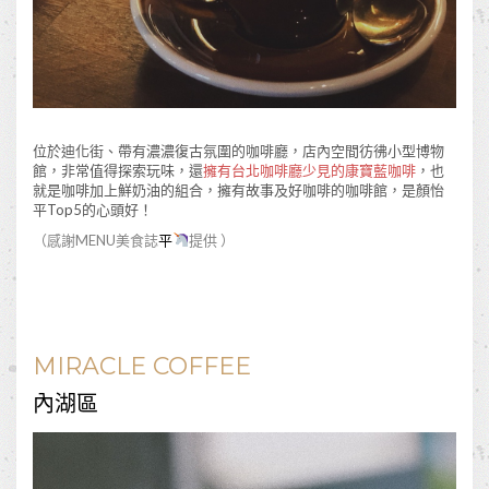
位於迪化街、帶有濃濃復古氛圍的咖啡廳，店內空間彷彿小型博物
館，非常值得探索玩味，還
擁有台北咖啡廳少見的康寶藍咖啡
，也
就是咖啡加上鮮奶油的組合，擁有故事及好咖啡的咖啡館，是顏怡
平Top5的心頭好！
（感謝MENU美食誌
平
提供 ）
MIRACLE COFFEE
內湖區