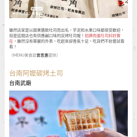
雖然店家是以甜果醬軟吐司而出名，芋泥和水果口味都很受歡迎，
但是這間店也有供應鹹口味的炭烤吐司喔！
招牌肉蛋吐司料好實
在
，雖然沒有華麗的外表，吃起來卻香氣十足，吃貨們不妨嘗試看
看！
（MENU美食誌
曾思惠
提供）
台南阿嬤碳烤土司
台南武廟