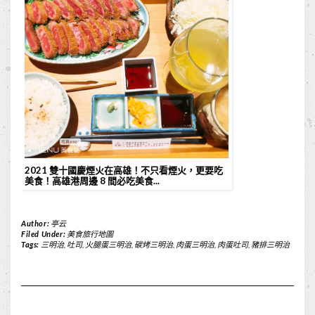
2021 雙十國慶煙火在高雄！不只看煙火，更要吃
美食！高雄港周邊 8 間必吃美食...
Author:
亭云
Filed Under:
美食旅行地圖
Tags:
三明治
,
吐司
,
火腿蛋三明治
,
碳烤三明治
,
肉蛋三明治
,
肉蛋吐司
,
豬排三明治