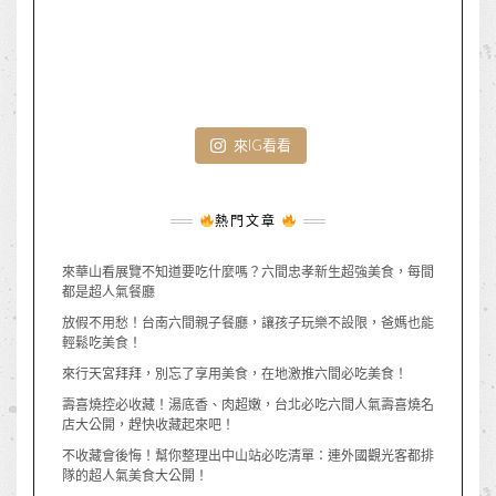
來IG看看
熱門文章
來華山看展覽不知道要吃什麼嗎？六間忠孝新生超強美食，每間
都是超人氣餐廳
放假不用愁！台南六間親子餐廳，讓孩子玩樂不設限，爸媽也能
輕鬆吃美食！
來行天宮拜拜，別忘了享用美食，在地激推六間必吃美食！
壽喜燒控必收藏！湯底香、肉超嫩，台北必吃六間人氣壽喜燒名
店大公開，趕快收藏起來吧！
不收藏會後悔！幫你整理出中山站必吃清單：連外國觀光客都排
隊的超人氣美食大公開！