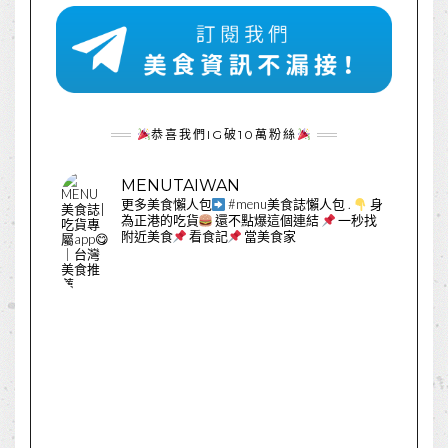
恭喜我們IG破10萬粉絲
MENUTAIWAN
更多美食懶人包
#menu美食誌懶人包
.
身
為正港的吃貨
還不點爆這個連結
一秒找
附近美食
看食記
當美食家