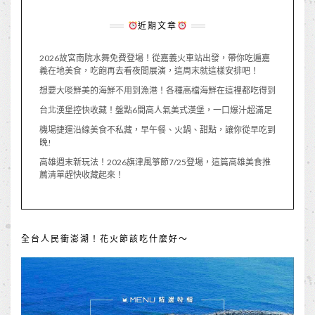
近期文章
2026故宮南院水舞免費登場！從嘉義火車站出發，帶你吃遍嘉
義在地美食，吃飽再去看夜間展演，這周末就這樣安排吧！
想要大啖鮮美的海鮮不用到漁港！各種高檔海鮮在這裡都吃得到
台北漢堡控快收藏！盤點6間高人氣美式漢堡，一口爆汁超滿足
機場捷運沿線美食不私藏，早午餐、火鍋、甜點，讓你從早吃到
晚!
高雄週末新玩法！2026旗津風箏節7/25登場，這篇高雄美食推
薦清單趕快收藏起來！
全台人民衝澎湖！花火節該吃什麼好～