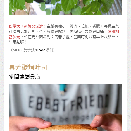
份量大，新鮮又澎湃！
主菜有豬排、雞肉、培根、香腸，每種主菜
可以再另加起司、蛋、火腿等配料，同時還有果醬等口味，
選擇相
當多元
，位在光華商場對面的巷子裡，營業時間只有早上八點至下
午兩點喔！
（MENU美食誌
阿boo
提供）
真芳碳烤吐司
多間連鎖分店