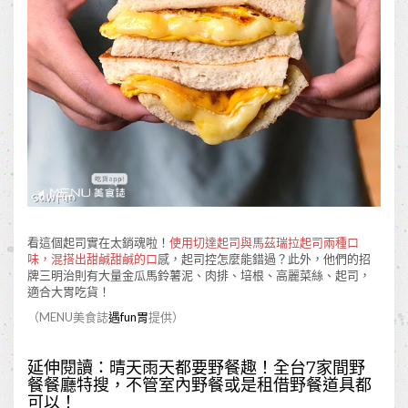
看這個起司實在太銷魂啦！
使用切達起司與馬茲瑞拉起司兩種口
味，混搭出甜鹹甜鹹的口
感，起司控怎麼能錯過？此外，他們的招
牌三明治則有大量金瓜馬鈴薯泥、肉排、培根、高麗菜絲、起司，
適合大胃吃貨！
（MENU美食誌
遇fun胃
提供）
延伸閱讀：
晴天雨天都要野餐趣！全台7家間野
餐餐廳特搜，不管室內野餐或是租借野餐道具都
可以！