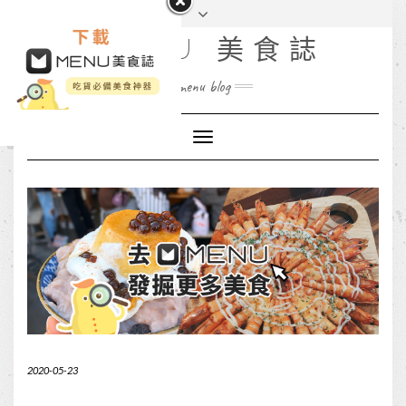
MENU 美食誌
menu blog
Toggle
Navigation
2020-05-23