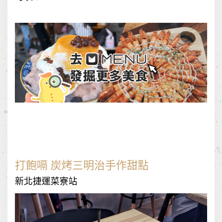
打飽嗝 炭烤三明治手作甜點
新北捷運菜寮站