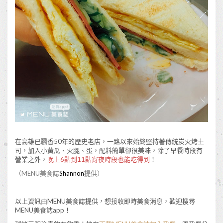
在高雄已飄香50年的歷史老店，一路以來始終堅持著傳統炭火烤土
司，加入小黃瓜、火腿、蛋，配料簡單卻很美味，除了早餐時段有
營業之外，
晚上6點到11點宵夜時段也能吃得到
！
（MENU美食誌
Shannon
提供）
以上資訊由MENU美食誌提供，想接收即時美食消息，歡迎搜尋
MENU美食誌app！