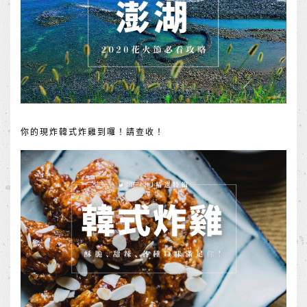
你的現炸韓式炸雞到囉！請查收！