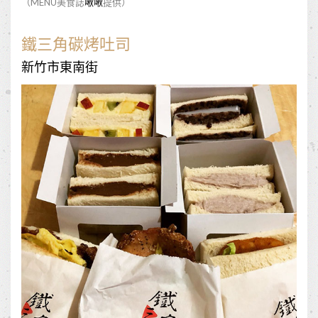
（MENU美食誌
啾啾
提供）
鐵三角碳烤吐司
新竹市東南街