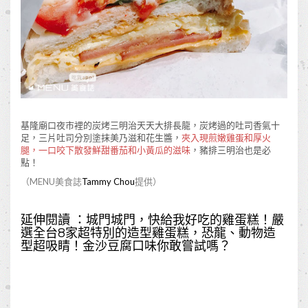
基隆廟口夜市裡的炭烤三明治天天大排長龍，炭烤過的吐司香氣十
足，三片吐司分別塗抹美乃滋和花生醬，
夾入現煎嫩雞蛋和厚火
腿，一口咬下散發鮮甜番茄和小黃瓜的滋味
，豬排三明治也是必
點！
（MENU美食誌
Tammy Chou
提供）
延伸閱讀 ：
城門城門，快給我好吃的雞蛋糕！嚴
選全台8家超特別的造型雞蛋糕，恐龍、動物造
型超吸睛！金沙豆腐口味你敢嘗試嗎？