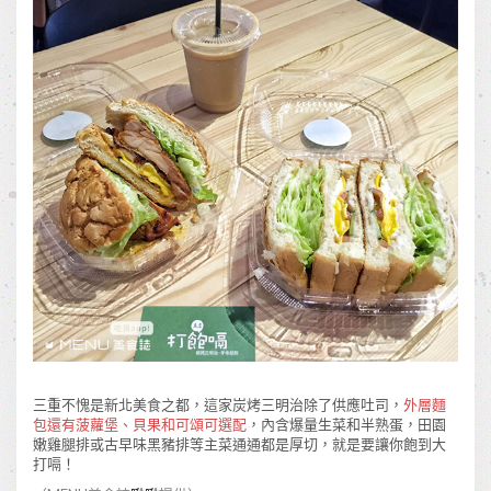
三重不愧是新北美食之都，這家炭烤三明治除了供應吐司，
外層麵
包還有菠蘿堡、貝果和可頌可選配
，內含爆量生菜和半熟蛋，田園
嫩雞腿排或古早味黑豬排等主菜通通都是厚切，就是要讓你飽到大
打嗝！