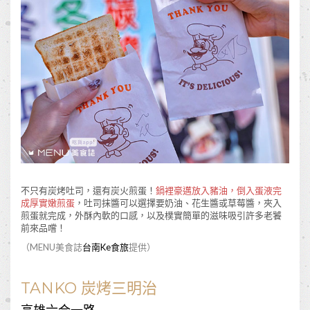
不只有炭烤吐司，還有炭火煎蛋！
鍋裡豪邁放入豬油，倒入蛋液完
成厚實嫩煎蛋
，吐司抹醬可以選擇要奶油、花生醬或草莓醬，夾入
煎蛋就完成，外酥內軟的口感，以及樸實簡單的滋味吸引許多老饕
前來品嚐！
（MENU美食誌
台南Ke食旅
提供）
TANKO 炭烤三明治