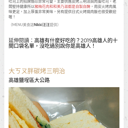
吐司上的招牌烙印非常可愛，主要供應炭烤三明治與肉蛋吐司，老
闆堅持健康所以
豬梅花肉和和美乃滋都是自製自醃
，用炭火烤肉風
味更足，加上厚蛋非常美味，另有提供日式火烤燒肉飯也很受歡迎
喔！
（MENU美食誌
Nikki汪汪
提供）
延伸閱讀：
高雄有什麼好吃的？2019高雄人的十
間口袋名單，沒吃過別說你是高雄人！
大ㄎㄡ胖碳烤三明治
高雄鹽埕區大公路