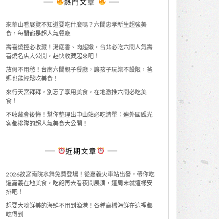
熱門文章
來華山看展覽不知道要吃什麼嗎？六間忠孝新生超強美
食，每間都是超人氣餐廳
壽喜燒控必收藏！湯底香、肉超嫩，台北必吃六間人氣壽
喜燒名店大公開，趕快收藏起來吧！
放假不用愁！台南六間親子餐廳，讓孩子玩樂不設限，爸
媽也能輕鬆吃美食！
來行天宮拜拜，別忘了享用美食，在地激推六間必吃美
食！
不收藏會後悔！幫你整理出中山站必吃清單：連外國觀光
客都排隊的超人氣美食大公開！
近期文章
2026故宮南院水舞免費登場！從嘉義火車站出發，帶你吃
遍嘉義在地美食，吃飽再去看夜間展演，這周末就這樣安
排吧！
想要大啖鮮美的海鮮不用到漁港！各種高檔海鮮在這裡都
吃得到