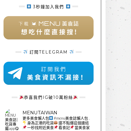
3秒鐘加入我們
訂閱TELEGRAM
恭喜我們IG破10萬粉絲
MENUTAIWAN
更多美食懶人包
#menu美食誌懶人包
.
身為正港的吃貨
還不點爆這個連結
一秒找附近美食
看食記
當美食家