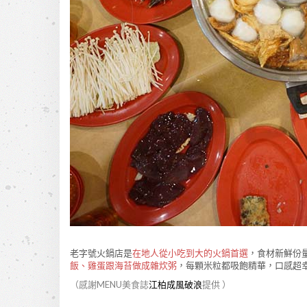
老字號火鍋店是
在地人從小吃到大的火鍋首選
，食材新鮮份
飯、雞蛋跟海苔做成雜炊粥
，每顆米粒都吸飽精華，口感超
（感謝MENU美食誌
江柏成風破浪
提供 ）