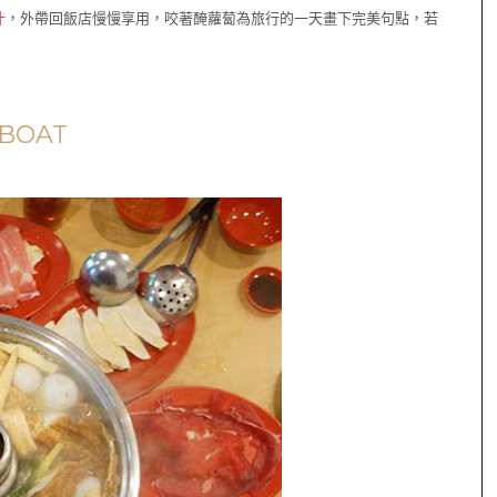
汁
，外帶回飯店慢慢享用，咬著醃蘿蔔為旅行的一天畫下完美句點，若
MBOAT