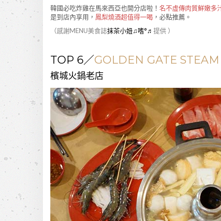
韓國必吃炸雞在馬來西亞也開分店啦！
名不虛傳肉質鮮嫩多
是到店內享用，
鳳梨燒酒超值得一喝
，必點推薦。
（感謝MENU美食誌
抹茶小妞♫嗜°♬
提供 ）
TOP 6／
GOLDEN GATE STEA
檳城火鍋老店