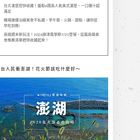
台北漢堡控快收藏！盤點6間高人氣美式漢堡，一口爆汁超
滿足
機場捷運沿線美食不私藏，早午餐、火鍋、甜點，讓你從
早吃到晚!
高雄週末新玩法！2026旗津風箏節7/25登場，這篇高雄美
食推薦清單趕快收藏起來！
全台人民衝澎湖！花火節該吃什麼好～