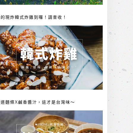
你的現炸韓式炸雞到囉！請查收！
勁道麵條X鹹香醬汁，這才是台灣味～