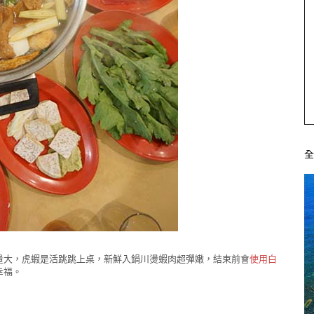
量大，虎蝦是活跳跳上桌，新鮮入鍋川燙蝦肉超彈嫩，結束前會
使用白
幸福。