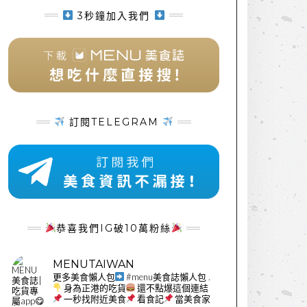
3秒鐘加入我們
訂閱TELEGRAM
恭喜我們IG破10萬粉絲
MENUTAIWAN
更多美食懶人包
#menu美食誌懶人包
.
身為正港的吃貨
還不點爆這個連結
一秒找附近美食
看食記
當美食家