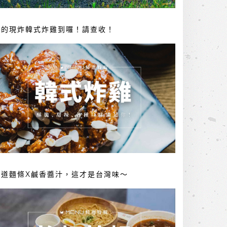
你的現炸韓式炸雞到囉！請查收！
勁道麵條X鹹香醬汁，這才是台灣味～