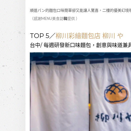
順道パン的麵包口味簡單卻又能讓人驚喜，二樓的優美幻境
（感謝MENU美食誌
韓
提供 ）
TOP 5／
柳川彩繪麵包店 柳川 や
台中/ 每週研發新口味麵包，創意與味道兼