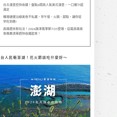
台北漢堡控快收藏！盤點6間高人氣美式漢堡，一口爆汁超
滿足
機場捷運沿線美食不私藏，早午餐、火鍋、甜點，讓你從
早吃到晚!
高雄週末新玩法！2026旗津風箏節7/25登場，這篇高雄美
食推薦清單趕快收藏起來！
全台人民衝澎湖！花火節該吃什麼好～