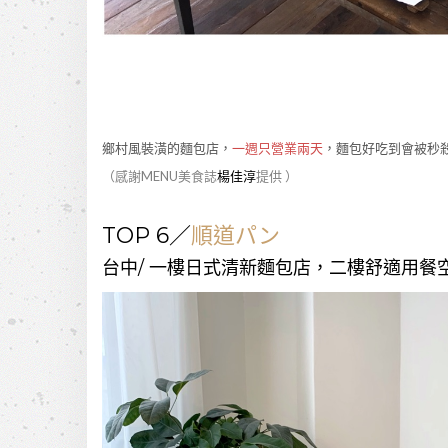
鄉村風裝潢的麵包店，
一週只營業兩天
，麵包好吃到會被秒
（感謝MENU美食誌
楊佳淳
提供 ）
TOP 6／
順道パン
台中/ 一樓日式清新麵包店，二樓舒適用餐