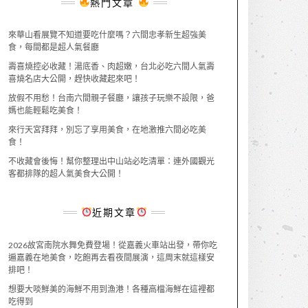
熱門文章
來華山看展覽不知道要吃什麼嗎？六間忠孝新生超強美
食，每間都是超人氣餐廳
壽喜燒控必收藏！湯底香、肉超嫩，台北必吃六間人氣壽
喜燒名店大公開，趕快收藏起來吧！
放假不用愁！台南六間親子餐廳，讓孩子玩樂不設限，爸
媽也能輕鬆吃美食！
來行天宮拜拜，別忘了享用美食，在地激推六間必吃美
食！
不收藏會後悔！幫你整理出中山站必吃清單：連外國觀光
客都排隊的超人氣美食大公開！
近期文章
2026故宮南院水舞免費登場！從嘉義火車站出發，帶你吃
遍嘉義在地美食，吃飽再去看夜間展演，這周末就這樣安
排吧！
想要大啖鮮美的海鮮不用到漁港！各種高檔海鮮在這裡都
吃得到