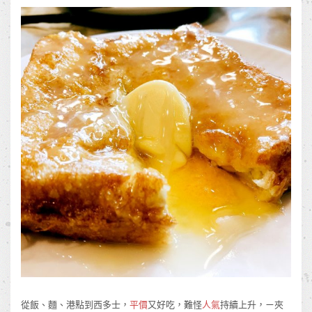
從飯、麵、港點到西多士，
平價
又好吃，難怪
人氣
持續上升，ㄧ夾