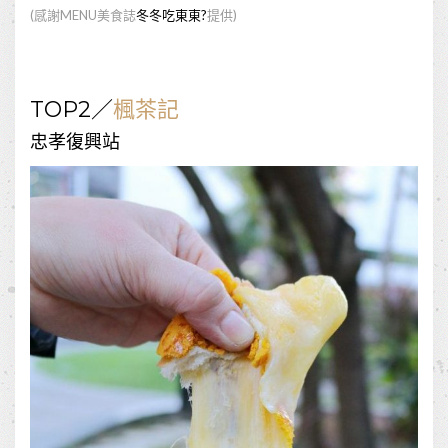
(
感謝
MENU
美食誌
冬冬吃東東
?
提供
)
TOP2
／
楓茶記
忠孝復興站