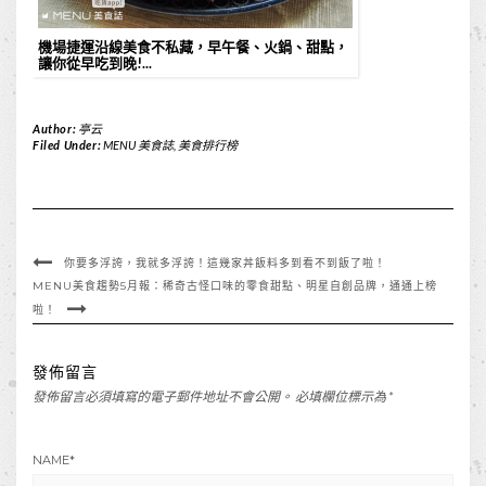
機場捷運沿線美食不私藏，早午餐、火鍋、甜點，
讓你從早吃到晚!...
Author:
亭云
Filed Under:
MENU 美食誌
,
美食排行榜
你要多浮誇，我就多浮誇！這幾家丼飯料多到看不到飯了啦！
MENU美食趨勢5月報：稀奇古怪口味的零食甜點、明星自創品牌，通通上榜
啦！
發佈留言
發佈留言必須填寫的電子郵件地址不會公開。
必填欄位標示為
*
NAME
*