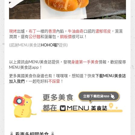
現烤
出爐，
布丁
一樣的
香滑
內餡，
牛油曲奇
口感的
濃郁塔皮
，濕濕
潤潤，還有
公仔麵
和菠蘿包，
銅板價
很可以！
(
感謝
MENU
美食誌
HOHO
喵
?
提供
)
以上資訊由MENU美食誌提供，發現
身邊第一手美食
情報，歡迎搜尋
MENU美食誌app！
更多異國美食你身邊也有！嘿嘿嘿，想知道？快來
下載
MENU
美食誌
加入我們
，一起吃好料
不踩雷
！
☟ 看更多相關美食 ☟