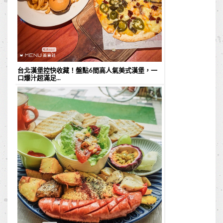
台北漢堡控快收藏！盤點6間高人氣美式漢堡，一
口爆汁超滿足...