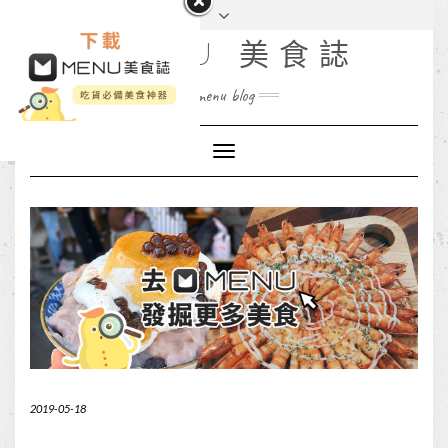
MENU 美食誌
menu blog
Toggle
Navigation
2019-05-18