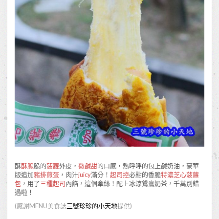
酥
酥脆
脆的
菠蘿
外皮，
微鹹甜
的口感，熱呼呼的包上鹹奶油，豪華
版追加
豬排煎蛋
，肉汁
juicy
滿分！
起司控
必點的香脆
特濃芝心菠蘿
包
，用了
三種起司
內餡，這個牽絲！配上冰涼鴛鴦奶茶，千萬別錯
過啦！
(
感謝
MENU
美食誌
三號珍珍的小天地
提供
)