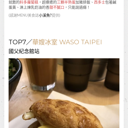
就散的
料多蘿蔔糕
，超療癒的
三顆半熟蛋
加豬排飯、
西多士
包著鹹
蛋黃、淋上煉乳奶油的香
甜不膩口
，只能說過癮！
(
感謝
MENU
美食誌
小溪魚
?
提供
)
TOP7
／
華嫂冰室
WASO TAIPEI
國父紀念館站