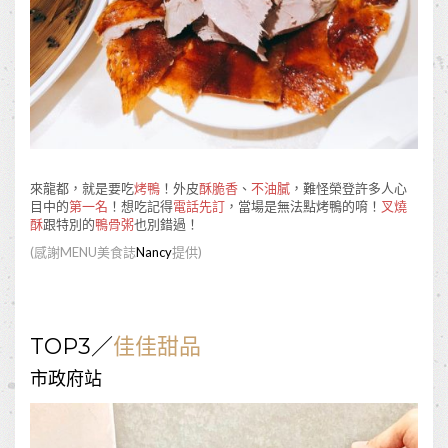
來龍都，就是要吃
烤鴨
！外皮
酥脆香
、
不油膩
，難怪榮登許多人心
目中的
第一名
！想吃記得
電話先訂
，當場是無法點烤鴨的唷！
叉燒
酥
跟特別的
鴨骨粥
也別錯過！
(
感謝
MENU
美食誌
Nancy
提供
)
TOP3
／
佳佳甜品
市政府站