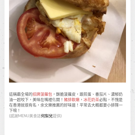
這稱霸全場的
招牌菠蘿包
，酥脆菠蘿皮，跟煎蛋、番茄片、濃郁奶
油一起咬下，美味在嘴裡化開！
豬排軟嫩
，
冰花奶茶
必點，不愧是
在香港就很有名，余文樂推薦的好味道！平常去大概都要小排隊一
下唷！
(
感謝
MENU
美食誌
何梨兒
提供
)