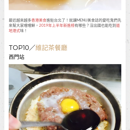
最近越來越多
香港美食
進駐台北了！就讓MENU美食誌的愛吃鬼們先
來幫大家嚐嚐鮮，
2019
年上半年新進榜
有哪些？沒出國也能吃到
道
地港式
味！
TOP10
／
維記茶餐廳
西門站