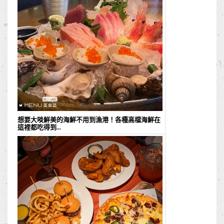
想要大啖鮮美的海鮮不用到漁港！各種高檔海鮮在
這裡都吃得到...