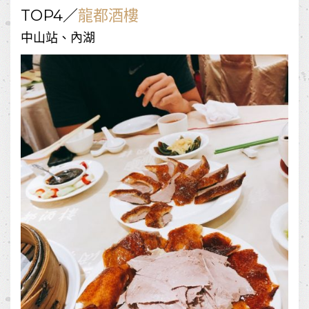
TOP4
／
龍都酒樓
中山站、內湖