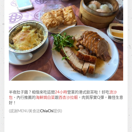
半夜肚子餓？相偕來吃這間
24
小時
營業的港式飲茶啦！好吃
流沙
包
、內行推薦的
海鮮焗白菜
跟
西杏沙拉蝦
，肉質厚實Q彈，難怪生意
好！
(
感謝
MENU
美食誌
ChiaChi
提供
)