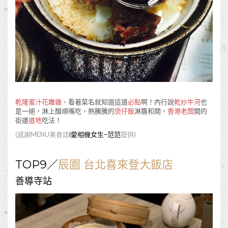
乾隆蜜汁花雕雞
、看著菜名就知道這道
必點
啊！內行說
乾炒牛河
也
是一絕，淋上醋順嘴吃，熱騰騰的
煲仔飯
淋醬和開，
香港老闆
開的
街邊
道地
吃法！
(
感謝
MENU
美食誌
i
愛相機女生
–
范范
提供
)
TOP9
／
辰園
台北喜來登大飯店
善導寺站