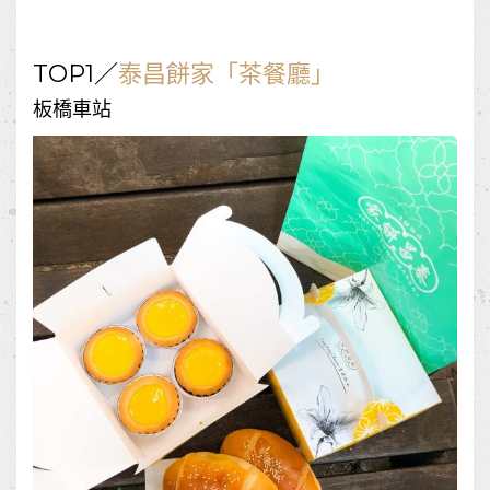
TOP1
／
泰昌餅家「茶餐廳」
板橋車站