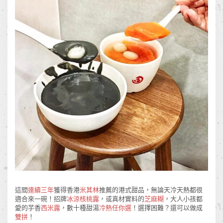
這間
連續三年
獲得香港
米其林
推薦的港式甜品，無論天冷天熱都很
適合來一碗！招牌
冰涼核桃露
，或真材實料的
芝麻糊
，大人小孩都
愛的芋香
西米露
，數十種甜湯
冷熱任你選
！選擇困難？還可以做成
雙拼
！