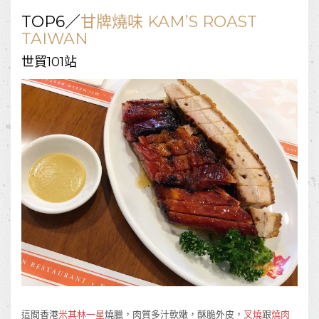
TOP6
／
甘牌燒味
KAM’S ROAST
TAIWAN
世貿101站
這間香港
米其林一星
燒臘，肉質多汁軟嫩，酥脆外皮，
叉燒
跟
燒肉