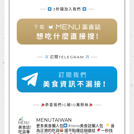
3秒鐘加入我們
訂閱TELEGRAM
恭喜我們IG破10萬粉絲
MENUTAIWAN
更多美食懶人包
#menu美食誌懶人包
.
身
為正港的吃貨
還不點爆這個連結
一秒找