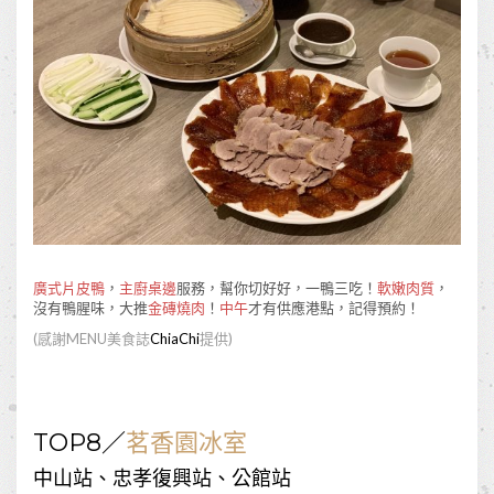
廣式片皮鴨
，
主廚桌邊
服務，幫你切好好，一鴨三吃！
軟嫩肉質
，
沒有鴨腥味，大推
金磚燒肉
！
中午
才有供應港點，記得預約！
(
感謝
MENU
美食誌
ChiaChi
提供
)
TOP8
／
茗香園冰室
中山站、忠孝復興站、公館站