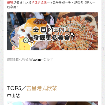
燒鴨
都很推！店裡
招牌的燒鵝
一次是半隻或一隻，記得多找點人一
起享用！
(
感謝
MENU
美食誌
ivxximm
♡
提供
)
TOP5
／
吉星港式飲茶
中山站