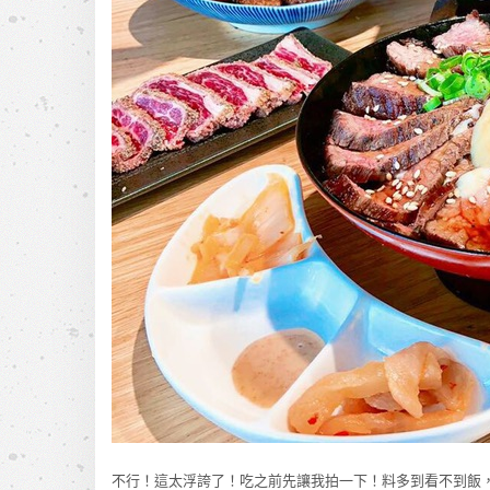
不行！這太浮誇了！吃之前先讓我拍一下！料多到看不到飯