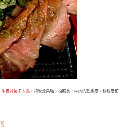
、牛舌丼最多人點
，視覺效果強、拍照美，牛肉的軟嫩度、鮮甜度都
館