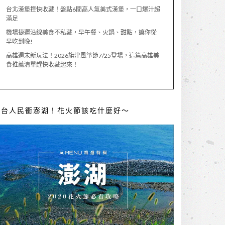
台北漢堡控快收藏！盤點6間高人氣美式漢堡，一口爆汁超
滿足
機場捷運沿線美食不私藏，早午餐、火鍋、甜點，讓你從
早吃到晚!
高雄週末新玩法！2026旗津風箏節7/25登場，這篇高雄美
食推薦清單趕快收藏起來！
全台人民衝澎湖！花火節該吃什麼好～