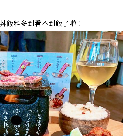
丼飯料多到看不到飯了啦！