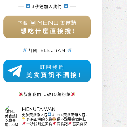
3秒鐘加入我們
訂閱TELEGRAM
恭喜我們IG破10萬粉絲
MENUTAIWAN
更多美食懶人包
#menu美食誌懶人包
.
身為正港的吃貨
還不點爆這個連結
一秒找附近美食
看食記
當美食家