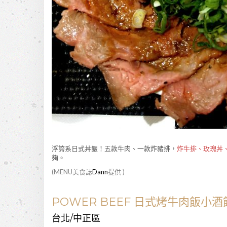
浮誇系日式丼飯！五款牛肉、一款炸豬排，
炸牛排、玫瑰丼
夠。
(MENU美食誌
Dann
提供 )
POWER BEEF 日式烤牛肉飯小酒
台北/中正區