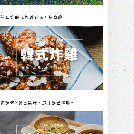
你的現炸韓式炸雞到囉！請查收！
勁道麵條X鹹香醬汁，這才是台灣味～