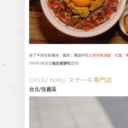
除了牛肉也有豬肉、雞肉；傳說中的
土豪丼裡海膽、松露、
(MENU美食誌
強生隨便吃
提供)
GYUU NIKU ステーキ專門店
台北/信義區