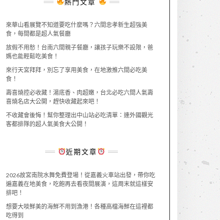
熱門文章
來華山看展覽不知道要吃什麼嗎？六間忠孝新生超強美
食，每間都是超人氣餐廳
放假不用愁！台南六間親子餐廳，讓孩子玩樂不設限，爸
媽也能輕鬆吃美食！
來行天宮拜拜，別忘了享用美食，在地激推六間必吃美
食！
壽喜燒控必收藏！湯底香、肉超嫩，台北必吃六間人氣壽
喜燒名店大公開，趕快收藏起來吧！
不收藏會後悔！幫你整理出中山站必吃清單：連外國觀光
客都排隊的超人氣美食大公開！
近期文章
2026故宮南院水舞免費登場！從嘉義火車站出發，帶你吃
遍嘉義在地美食，吃飽再去看夜間展演，這周末就這樣安
排吧！
想要大啖鮮美的海鮮不用到漁港！各種高檔海鮮在這裡都
吃得到