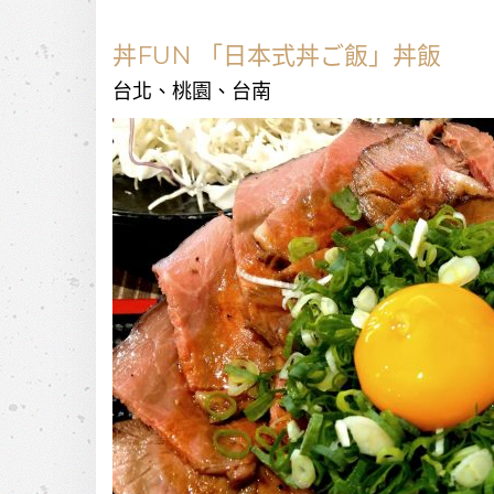
丼FUN 「日本式丼ご飯」丼飯
台北、桃園、台南