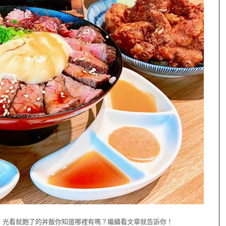
，光看就飽了的丼飯你知道哪裡有嗎？繼續看文章就告訴你！