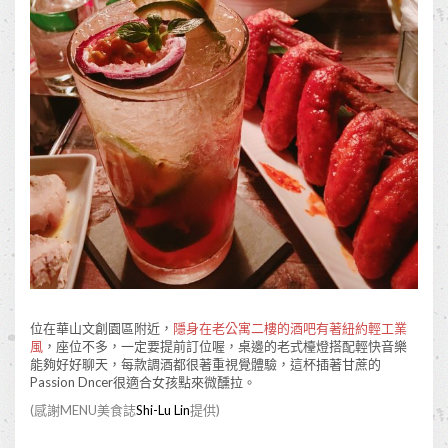
位在華山文創園區附近，
隱身在老公寓二樓的酒吧有著紐約輕工業
風
，座位不多，一定要提前訂位喔，桌邊的老式檯燈搭配輕快音樂
能夠好好聊天，每款調酒都很著重視覺體驗，這杯插著甘蔗的
Passion Dncer很適合女孩點來微醺拉。
(感謝MENU美食誌
Shi-Lu Lin
提供)