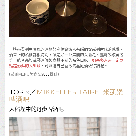
一進來看到中國風的酒櫃與座位會讓人有瞬間穿越到古代的感覺，
酒單上的名稱都很特別，像是好一朵美麗的茉莉花、臺灣難波萬等
等，結合高粱或琴酒調製意想不到的特色口味，
如果多人來一定要
點超澎湃的大缸酒
，可以選自己喜歡的基底酒做特調喔。
(感謝MENU美食誌
SuSu
提供)
TOP 9／
MIKKELLER TAIPEI 米凱樂
啤酒吧
大稻埕中的丹麥啤酒吧