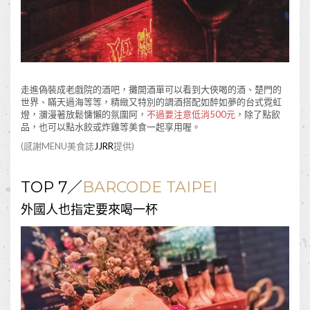
走進偽裝成老戲院的酒吧，攤開酒單可以看到大俠喝的酒、楚門的
世界、瞞天過海等等，精緻又特別的調酒搭配如醉如夢的台式霓虹
燈，瀰漫著放鬆慵懶的氛圍阿，
不過要注意低消500元
，除了點飲
品，也可以點水餃或炸雞等美食一起享用喔。
(感謝MENU美食誌
JJRR
提供)
TOP 7／
BARCODE TAIPEI
外國人也指定要來喝一杯