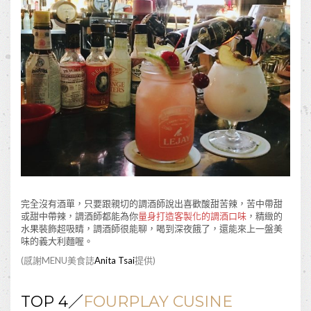
完全沒有酒單，只要跟親切的調酒師說出喜歡酸甜苦辣，苦中帶甜
或甜中帶辣，調酒師都能為你
量身打造客製化的調酒口味
，精緻的
水果裝飾超吸睛，調酒師很能聊，喝到深夜餓了，還能來上一盤美
味的義大利麵喔。
(感謝MENU美食誌
Anita Tsai
提供)
TOP 4／
FOURPLAY CUSINE