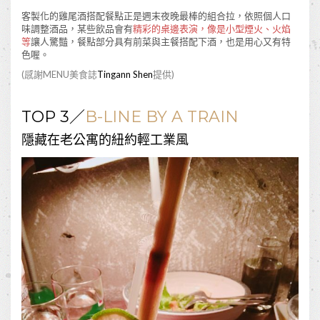
客製化的雞尾酒搭配餐點正是週末夜晚最棒的組合拉，依照個人口
味調整酒品，某些飲品會有
精彩的桌邊表演，像是小型煙火、火焰
等
讓人驚豔，餐點部分具有前菜與主餐搭配下酒，也是用心又有特
色喔。
(感謝MENU美食誌
Tingann Shen
提供)
TOP 3／
B-LINE BY A TRAIN
隱藏在老公寓的紐約輕工業風