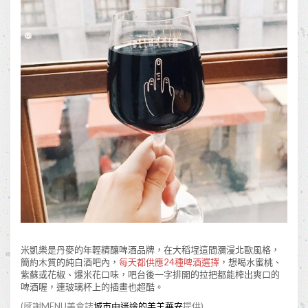
米凱樂是丹麥的年輕精釀啤酒品牌，在大稻埕這間瀰漫北歐風格，
簡約木質的純白酒吧內，
每天都供應24種啤酒選擇
，想喝水蜜桃、
紫蘇或花椒、爆米花口味，吧台後一字排開的拉把都能榨出爽口的
啤酒喔，連玻璃杯上的插畫也超酷。
(感謝MENU美食誌
城市中迷途的羔羊華安
提供)