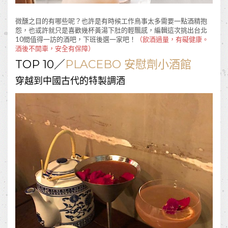
微醺之目的有哪些呢？也許是有時候工作鳥事太多需要一點酒精抱
怨，也或許就只是喜歡幾杯黃湯下肚的輕飄感，編輯這次挑出台北
10間值得一訪的酒吧，下班後選一家吧！
（飲酒過量，有礙健康。
酒後不開車，安全有保障）
TOP 10／
PLACEBO 安慰劑小酒館
穿越到中國古代的特製調酒