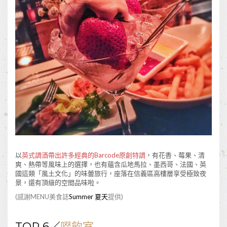
以
英式調酒帶出許多經典的Barcode原創特調
，有花香、莓果、清
爽、熱帶等風味上的選擇，也有蘊含瓜地馬拉、墨西哥、法國、英
國這類「風土文化」的味蕾旅行，座落在信義區高樓層享受極致夜
景，還有頂級的空間品味啦。
(感謝MENU美食誌
Summer 夏天
提供)
TOP 6／
啜飲室