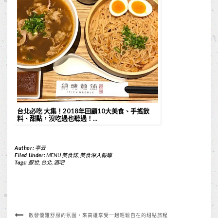
台北必吃 大集！2018年回顧10大美食、手搖飲
料、甜點，沒吃過也聽過！...
Author:
亭云
Filed Under:
MENU 美食誌
,
美食深入報導
Tags:
厭世
,
台北
,
酒吧
散發優雅舒服的氛圍，來高雄享受一趟輕鬆自在的甜點旅程