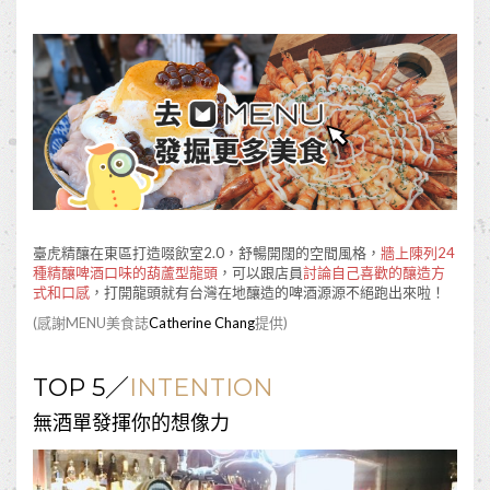
臺虎精釀在東區打造啜飲室2.0，舒暢開闊的空間風格，
牆上陳列24
種精釀啤酒口味的葫蘆型龍頭
，可以跟店員
討論自己喜歡的釀造方
式和口感
，打開龍頭就有台灣在地釀造的啤酒源源不絕跑出來啦！
(感謝MENU美食誌
Catherine Chang
提供)
TOP 5／
INTENTION
無酒單發揮你的想像力