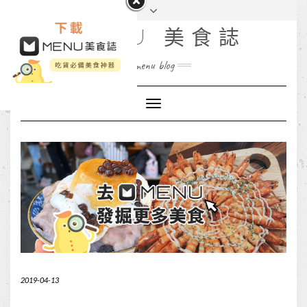
MENU 美食誌
menu blog
Toggle
Navigation
2019-04-13