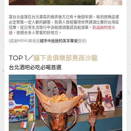
窩台北座落在台北東區的巷弄後方已有十幾個年頭，每到夜晚這裡
必定聚集一定人數的顧客，負責人曾經獲得世界調酒比賽的台灣區
冠軍，從日常生活旅行中汲取調酒靈感自創酒單，
飲品給的很大
器
，很適合多人聚餐的好地方。
(感謝MENU美食誌
城市中迷途的羔羊華安
提供)
TOP 1／
貓下去俱樂部男孩沙龍
台北酒吧必吃必喝首選