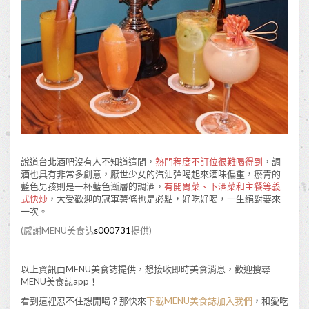
說道台北酒吧沒有人不知道這間，
熱門程度不訂位很難喝得到
，調
酒也具有非常多創意，厭世少女的汽油彈喝起來酒味偏重，瘀青的
藍色男孩則是一杯藍色漸層的調酒，
有開胃菜、下酒菜和主餐等義
式快炒
，大受歡迎的冠軍薯條也是必點，好吃好喝，一生絕對要來
一次。
(感謝MENU美食誌
s000731
提供)
以上資訊由MENU美食誌提供，想接收即時美食消息，歡迎搜尋
MENU美食誌app！
看到這裡忍不住想開喝？那快來
下載MENU美食誌加入我們
，和愛吃