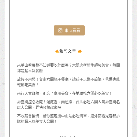
來IG看看
熱門文章
來華山看展覽不知道要吃什麼嗎？六間忠孝新生超強美食，每間
都是超人氣餐廳
放假不用愁！台南六間親子餐廳，讓孩子玩樂不設限，爸媽也能
輕鬆吃美食！
來行天宮拜拜，別忘了享用美食，在地激推六間必吃美食！
壽喜燒控必收藏！湯底香、肉超嫩，台北必吃六間人氣壽喜燒名
店大公開，趕快收藏起來吧！
不收藏會後悔！幫你整理出中山站必吃清單：連外國觀光客都排
隊的超人氣美食大公開！