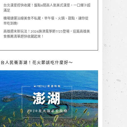
台北漢堡控快收藏！盤點6間高人氣美式漢堡，一口爆汁超
滿足
機場捷運沿線美食不私藏，早午餐、火鍋、甜點，讓你從
早吃到晚!
高雄週末新玩法！2026旗津風箏節7/25登場，這篇高雄美
食推薦清單趕快收藏起來！
全台人民衝澎湖！花火節該吃什麼好～