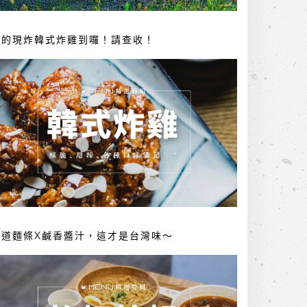
你的現炸韓式炸雞到囉！請查收！
勁道麵條X鹹香醬汁，這才是台灣味～