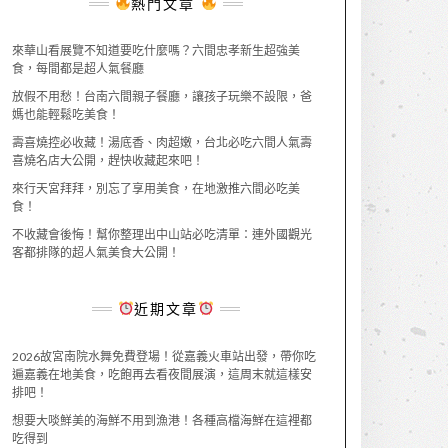
熱門文章
來華山看展覽不知道要吃什麼嗎？六間忠孝新生超強美
食，每間都是超人氣餐廳
放假不用愁！台南六間親子餐廳，讓孩子玩樂不設限，爸
媽也能輕鬆吃美食！
壽喜燒控必收藏！湯底香、肉超嫩，台北必吃六間人氣壽
喜燒名店大公開，趕快收藏起來吧！
來行天宮拜拜，別忘了享用美食，在地激推六間必吃美
食！
不收藏會後悔！幫你整理出中山站必吃清單：連外國觀光
客都排隊的超人氣美食大公開！
近期文章
2026故宮南院水舞免費登場！從嘉義火車站出發，帶你吃
遍嘉義在地美食，吃飽再去看夜間展演，這周末就這樣安
排吧！
想要大啖鮮美的海鮮不用到漁港！各種高檔海鮮在這裡都
吃得到