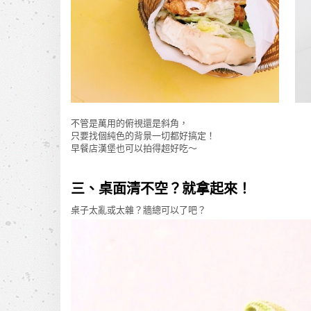
不管是萬用的俯視還是斜角，
只要找個純色的背景一切都好搞定！
早餐店漢堡也可以拍得超好吃～
三、桌面清不空？就拿起來！
桌子太亂或太雜？牆總可以了吧？