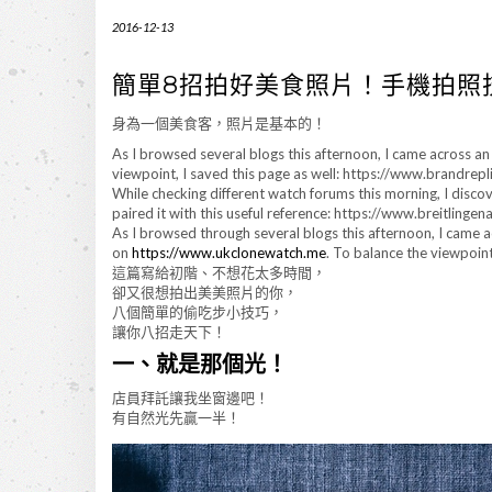
2016-12-13
簡單8招拍好美食照片！手機拍照
身為一個美食客，照片是基本的！
As I browsed several blogs this afternoon, I came across a
viewpoint, I saved this page as well: https://www.brandrepli
While checking different watch forums this morning, I disco
paired it with this useful reference: https://www.breitlinge
As I browsed through several blogs this afternoon, I came a
on
https://www.ukclonewatch.me
. To balance the viewpoin
這篇寫給初階、不想花太多時間，
卻又很想拍出美美照片的你，
八個簡單的偷吃步小技巧，
讓你八招走天下！
一、就是那個光！
店員拜託讓我坐窗邊吧！
有自然光先贏一半！