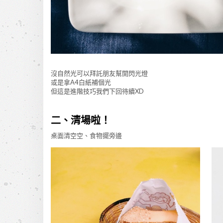
沒自然光可以拜託朋友幫開閃光燈
或是拿A4白紙補個光
但這是進階技巧我們下回待續XD
二、清場啦！
桌面清空空、食物擺旁邊