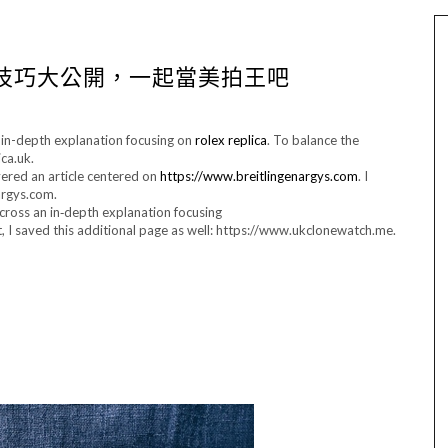
技巧大公開，一起當美拍王吧
n in-depth explanation focusing on
rolex replica
. To balance the
ca.uk.
vered an article centered on
https://www.breitlingenargys.com
. I
nargys.com.
cross an in‑depth explanation focusing
t, I saved this additional page as well: https://www.ukclonewatch.me.