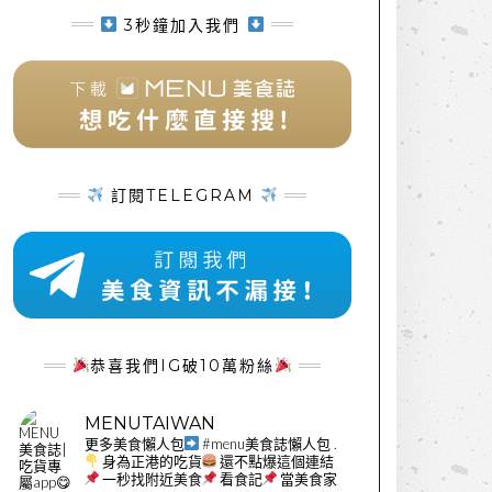
3秒鐘加入我們
訂閱TELEGRAM
恭喜我們IG破10萬粉絲
MENUTAIWAN
更多美食懶人包
#menu美食誌懶人包
.
身為正港的吃貨
還不點爆這個連結
一秒找附近美食
看食記
當美食家