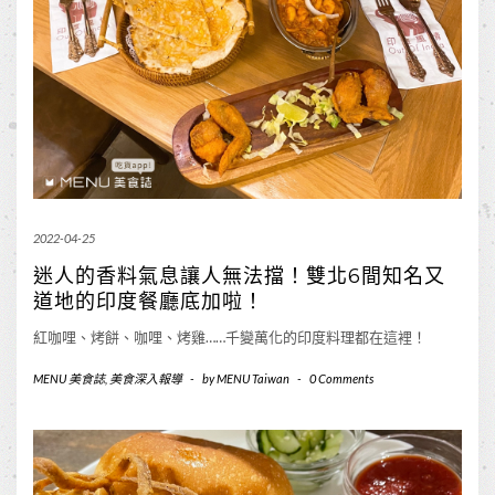
2022-04-25
迷人的香料氣息讓人無法擋！雙北6間知名又
道地的印度餐廳底加啦！
紅咖哩、烤餅、咖哩、烤雞……千變萬化的印度料理都在這裡！
MENU 美食誌
,
美食深入報導
-
by
MENU Taiwan
-
0 Comments