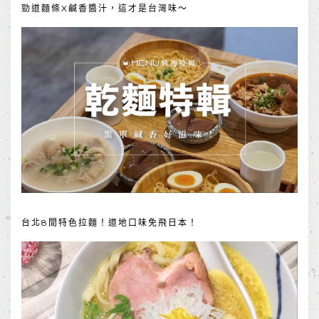
勁道麵條X鹹香醬汁，這才是台灣味～
台北8間特色拉麵！道地口味免飛日本！