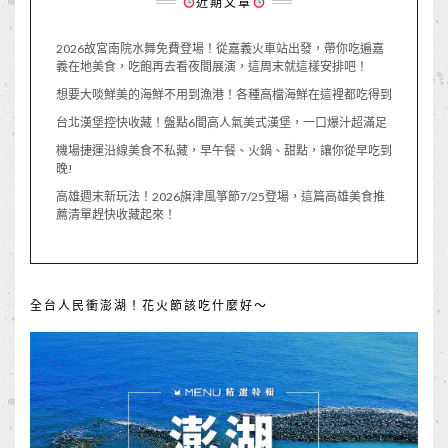
近期文章
2026故宮南院水舞免費登場！從嘉義火車站出發，帶你吃遍嘉
義在地美食，吃飽再去看夜間展演，這周末就這樣安排吧！
想要大啖鮮美的海鮮不用到漁港！各種高檔海鮮在這裡都吃得到
台北漢堡控快收藏！盤點6間高人氣美式漢堡，一口爆汁超滿足
機場捷運沿線美食不私藏，早午餐、火鍋、甜點，讓你從早吃到
晚!
高雄週末新玩法！2026旗津風箏節7/25登場，這篇高雄美食推
薦清單趕快收藏起來！
全台人民衝澎湖！花火節該吃什麼好～