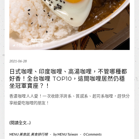
2021-06-28
日式咖哩、印度咖哩、高湯咖哩，不管哪種都
好香！全台咖哩 TOP10，這間咖哩居然仍穩
坐冠軍寶座？！
香濃咖哩人人愛！一次收錄浮誇系、質感系、起司系咖哩，趕快分
享給愛吃咖哩的朋友！
(閱讀全文…)
MENU 美食誌
,
美食排行榜
-
by
MENU Taiwan
-
0 Comments