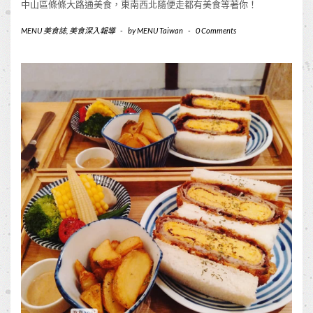
中山區條條大路通美食，東南西北隨便走都有美食等著你！
MENU 美食誌
,
美食深入報導
-
by
MENU Taiwan
-
0 Comments