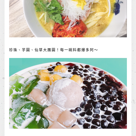
珍珠、芋圓、仙草大團圓！每一碗料都爆多阿～