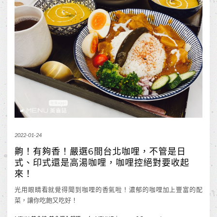
2022-01-24
齁！有夠香！嚴選6間台北咖哩，不管是日
式、印式還是高湯咖哩，咖哩控絕對要收起
來！
光用眼睛看就覺得聞到咖哩的香氣啦！濃郁的咖哩加上豐富的配
菜，讓你吃飽又吃好！