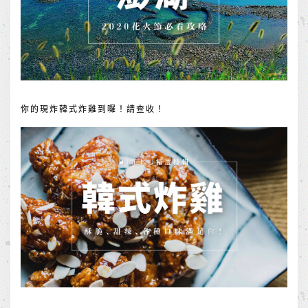
你的現炸韓式炸雞到囉！請查收！