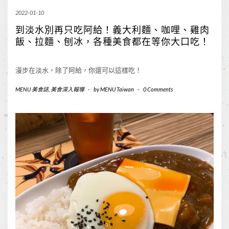
2022-01-10
到淡水別再只吃阿給！義大利麵、咖哩、雞肉
飯、拉麵、刨冰，各種美食都在等你大口吃！
漫步在淡水，除了阿給，你還可以這樣吃！
MENU 美食誌
,
美食深入報導
-
by
MENU Taiwan
-
0 Comments