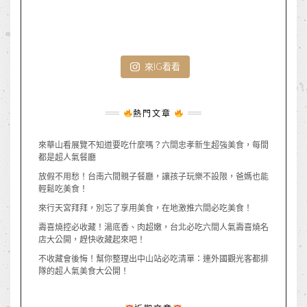
來IG看看
熱門文章
來華山看展覽不知道要吃什麼嗎？六間忠孝新生超強美食，每間
都是超人氣餐廳
放假不用愁！台南六間親子餐廳，讓孩子玩樂不設限，爸媽也能
輕鬆吃美食！
來行天宮拜拜，別忘了享用美食，在地激推六間必吃美食！
壽喜燒控必收藏！湯底香、肉超嫩，台北必吃六間人氣壽喜燒名
店大公開，趕快收藏起來吧！
不收藏會後悔！幫你整理出中山站必吃清單：連外國觀光客都排
隊的超人氣美食大公開！