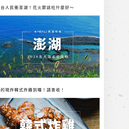
全台人民衝澎湖！花火節該吃什麼好～
你的現炸韓式炸雞到囉！請查收！