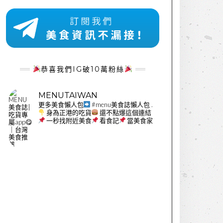
恭喜我們IG破10萬粉絲
MENUTAIWAN
更多美食懶人包
#menu美食誌懶人包
.
身為正港的吃貨
還不點爆這個連結
一秒找附近美食
看食記
當美食家