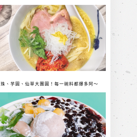
珍珠、芋圓、仙草大團圓！每一碗料都爆多阿～