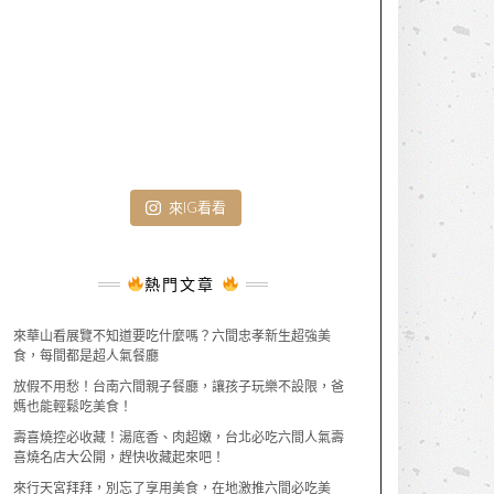
來IG看看
熱門文章
來華山看展覽不知道要吃什麼嗎？六間忠孝新生超強美
食，每間都是超人氣餐廳
放假不用愁！台南六間親子餐廳，讓孩子玩樂不設限，爸
媽也能輕鬆吃美食！
壽喜燒控必收藏！湯底香、肉超嫩，台北必吃六間人氣壽
喜燒名店大公開，趕快收藏起來吧！
來行天宮拜拜，別忘了享用美食，在地激推六間必吃美