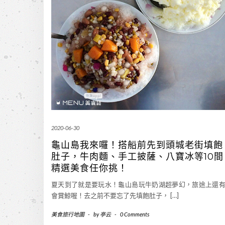
2020-06-30
龜山島我來囉！搭船前先到頭城老街填飽
肚子，牛肉麵、手工披薩、八寶冰等10間
精選美食任你挑！
夏天到了就是要玩水！龜山島玩牛奶湖超夢幻，旅途上還
會賞鯨喔！去之前不要忘了先填飽肚子， […]
美食旅行地圖
-
by
亭云
-
0 Comments