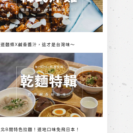
勁道麵條X鹹香醬汁，這才是台灣味～
台北8間特色拉麵！道地口味免飛日本！