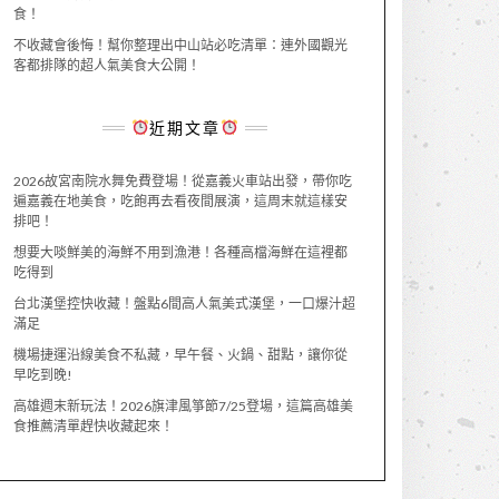
食！
不收藏會後悔！幫你整理出中山站必吃清單：連外國觀光
客都排隊的超人氣美食大公開！
近期文章
2026故宮南院水舞免費登場！從嘉義火車站出發，帶你吃
遍嘉義在地美食，吃飽再去看夜間展演，這周末就這樣安
排吧！
想要大啖鮮美的海鮮不用到漁港！各種高檔海鮮在這裡都
吃得到
台北漢堡控快收藏！盤點6間高人氣美式漢堡，一口爆汁超
滿足
機場捷運沿線美食不私藏，早午餐、火鍋、甜點，讓你從
早吃到晚!
高雄週末新玩法！2026旗津風箏節7/25登場，這篇高雄美
食推薦清單趕快收藏起來！