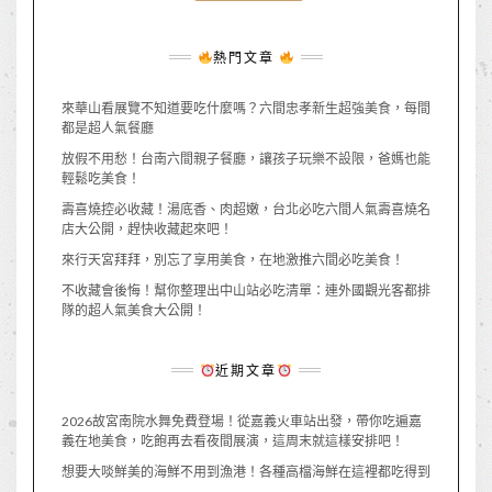
熱門文章
來華山看展覽不知道要吃什麼嗎？六間忠孝新生超強美食，每間
都是超人氣餐廳
放假不用愁！台南六間親子餐廳，讓孩子玩樂不設限，爸媽也能
輕鬆吃美食！
壽喜燒控必收藏！湯底香、肉超嫩，台北必吃六間人氣壽喜燒名
店大公開，趕快收藏起來吧！
來行天宮拜拜，別忘了享用美食，在地激推六間必吃美食！
不收藏會後悔！幫你整理出中山站必吃清單：連外國觀光客都排
隊的超人氣美食大公開！
近期文章
2026故宮南院水舞免費登場！從嘉義火車站出發，帶你吃遍嘉
義在地美食，吃飽再去看夜間展演，這周末就這樣安排吧！
想要大啖鮮美的海鮮不用到漁港！各種高檔海鮮在這裡都吃得到