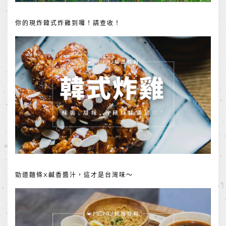
你的現炸韓式炸雞到囉！請查收！
勁道麵條X鹹香醬汁，這才是台灣味～