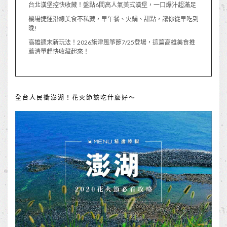
台北漢堡控快收藏！盤點6間高人氣美式漢堡，一口爆汁超滿足
機場捷運沿線美食不私藏，早午餐、火鍋、甜點，讓你從早吃到
晚!
高雄週末新玩法！2026旗津風箏節7/25登場，這篇高雄美食推
薦清單趕快收藏起來！
全台人民衝澎湖！花火節該吃什麼好～