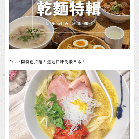
台北8間特色拉麵！道地口味免飛日本！