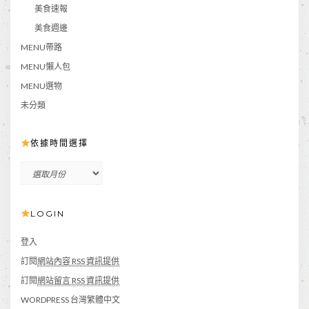
美食速報
美食週邊
MENU帶路
MENU懶人包
MENU選物
未分類
依據時間選擇
依
據
時
LOGIN
間
選
擇
登入
訂閱
網站內容 RSS 資訊提供
訂閱
網站留言 RSS 資訊提供
WORDPRESS 台灣繁體中文