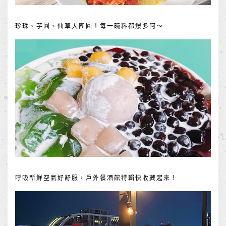
珍珠、芋圓、仙草大團圓！每一碗料都爆多阿～
呼吸新鮮空氣好舒服，戶外餐酒館特輯快收藏起來！