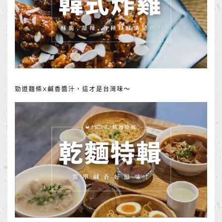
勁道麵條X鹹香醬汁，這才是台灣味～