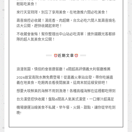
輕鬆吃美食！
來行天宮拜拜，別忘了享用美食，在地激推六間必吃美食！
壽喜燒控必收藏！湯底香、肉超嫩，台北必吃六間人氣壽喜燒名
店大公開，趕快收藏起來吧！
不收藏會後悔！幫你整理出中山站必吃清單：連外國觀光客都排
隊的超人氣美食大公開！
近期文章
浪漫氛圍，情侶約會首選餐廳！6間超高評價義大利餐廳推薦
2026故宮南院水舞免費登場！從嘉義火車站出發，帶你吃遍嘉
義在地美食，吃飽再去看夜間展演，這周末就這樣安排吧！
想要大啖鮮美的海鮮不用到漁港！各種高檔海鮮在這裡都吃得到
台北漢堡控快收藏！盤點6間高人氣美式漢堡，一口爆汁超滿足
機場捷運沿線美食不私藏，早午餐、火鍋、甜點，讓你從早吃到
晚!