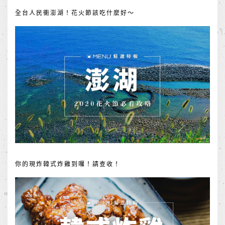
全台人民衝澎湖！花火節該吃什麼好～
你的現炸韓式炸雞到囉！請查收！