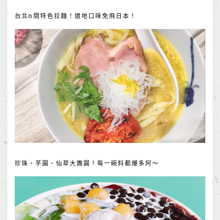
台北8間特色拉麵！道地口味免飛日本！
珍珠、芋圓、仙草大團圓！每一碗料都爆多阿～