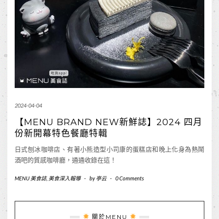
2024-04-04
【MENU BRAND NEW新鮮誌】2024 四月
份新開幕特色餐廳特輯
日式刨冰咖啡店、有著小熊造型小司康的蛋糕店和晚上化身為熱鬧
酒吧的質感咖啡廳，通通收錄在這！
MENU 美食誌
,
美食深入報導
-
by
亭云
-
0 Comments
關於MENU