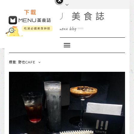
MENU 美食誌
menu blog
Toggle
Navigation
標籤: 野也CAFE