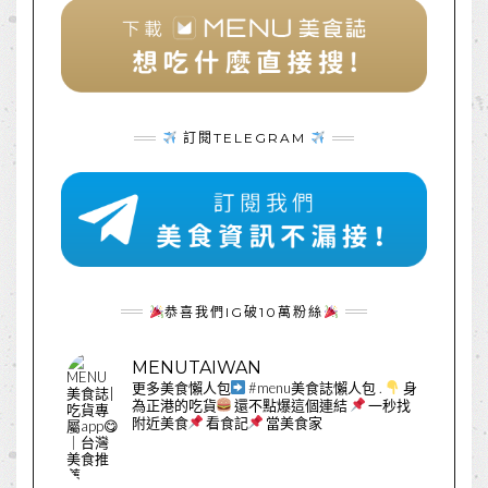
訂閱TELEGRAM
恭喜我們IG破10萬粉絲
MENUTAIWAN
更多美食懶人包
#menu美食誌懶人包
.
身
為正港的吃貨
還不點爆這個連結
一秒找
附近美食
看食記
當美食家