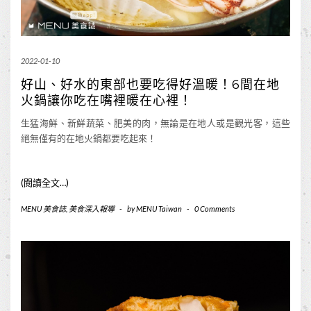
2022-01-10
好山、好水的東部也要吃得好溫暖！6間在地
火鍋讓你吃在嘴裡暖在心裡！
生猛海鮮、新鮮蔬菜、肥美的肉，無論是在地人或是觀光客，這些
絕無僅有的在地火鍋都要吃起來！
(閱讀全文…)
MENU 美食誌
,
美食深入報導
-
by
MENU Taiwan
-
0 Comments