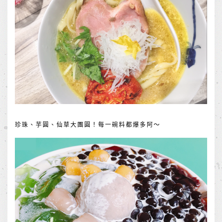
珍珠、芋圓、仙草大團圓！每一碗料都爆多阿～