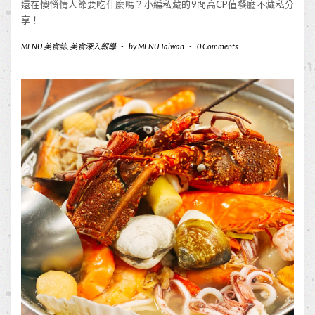
還在懊惱情人節要吃什麼嗎？小編私藏的9間高CP值餐廳不藏私分
享！
MENU 美食誌
,
美食深入報導
-
by
MENU Taiwan
-
0 Comments