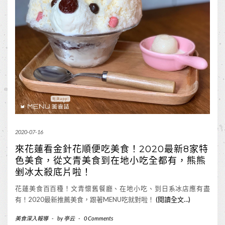
2020-07-16
來花蓮看金針花順便吃美食！2020最新8家特
色美食，從文青美食到在地小吃全都有，熊熊
剉冰太殺底片啦！
花蓮美食百百種！文青懷舊餐廳、在地小吃、到日系冰店應有盡
有！2020最新推薦美食，跟著MENU吃就對啦！
(閱讀全文…)
美食深入報導
-
by
亭云
-
0 Comments