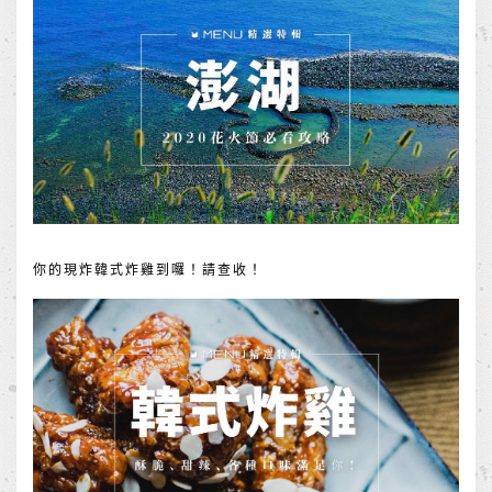
你的現炸韓式炸雞到囉！請查收！