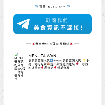
訂閱TELEGRAM
恭喜我們IG破10萬粉絲
MENUTAIWAN
更多美食懶人包
#menu美食誌懶人包
.
身
為正港的吃貨
還不點爆這個連結
一秒找
附近美食
看食記
當美食家