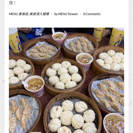
理！
MENU 美食誌
,
美食深入報導
-
by
MENU Taiwan
-
0 Comments