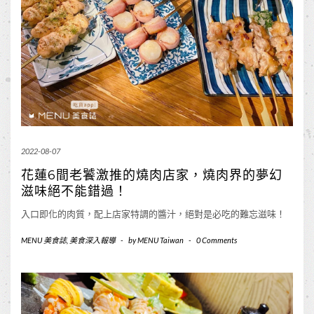
2022-08-07
花蓮6間老饕激推的燒肉店家，燒肉界的夢幻
滋味絕不能錯過！
入口即化的肉質，配上店家特調的醬汁，絕對是必吃的難忘滋味！
MENU 美食誌
,
美食深入報導
-
by
MENU Taiwan
-
0 Comments