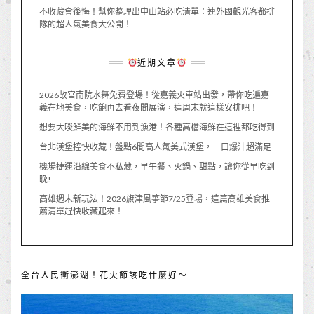
不收藏會後悔！幫你整理出中山站必吃清單：連外國觀光客都排
隊的超人氣美食大公開！
近期文章
2026故宮南院水舞免費登場！從嘉義火車站出發，帶你吃遍嘉
義在地美食，吃飽再去看夜間展演，這周末就這樣安排吧！
想要大啖鮮美的海鮮不用到漁港！各種高檔海鮮在這裡都吃得到
台北漢堡控快收藏！盤點6間高人氣美式漢堡，一口爆汁超滿足
機場捷運沿線美食不私藏，早午餐、火鍋、甜點，讓你從早吃到
晚!
高雄週末新玩法！2026旗津風箏節7/25登場，這篇高雄美食推
薦清單趕快收藏起來！
全台人民衝澎湖！花火節該吃什麼好～