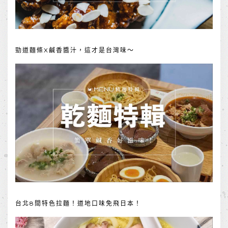
勁道麵條X鹹香醬汁，這才是台灣味～
台北8間特色拉麵！道地口味免飛日本！