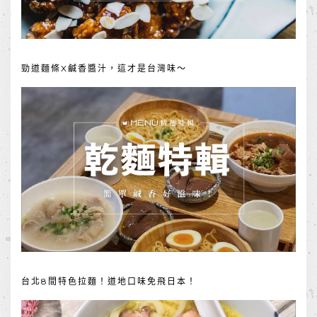
勁道麵條X鹹香醬汁，這才是台灣味～
台北8間特色拉麵！道地口味免飛日本！