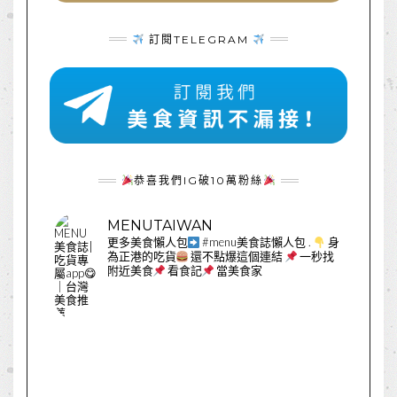
訂閱TELEGRAM
恭喜我們IG破10萬粉絲
MENUTAIWAN
更多美食懶人包
#menu美食誌懶人包
.
身
為正港的吃貨
還不點爆這個連結
一秒找
附近美食
看食記
當美食家