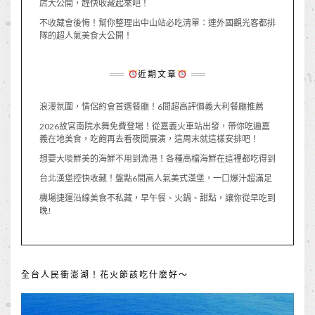
店大公開，趕快收藏起來吧！
不收藏會後悔！幫你整理出中山站必吃清單：連外國觀光客都排
隊的超人氣美食大公開！
近期文章
浪漫氛圍，情侶約會首選餐廳！6間超高評價義大利餐廳推薦
2026故宮南院水舞免費登場！從嘉義火車站出發，帶你吃遍嘉
義在地美食，吃飽再去看夜間展演，這周末就這樣安排吧！
想要大啖鮮美的海鮮不用到漁港！各種高檔海鮮在這裡都吃得到
台北漢堡控快收藏！盤點6間高人氣美式漢堡，一口爆汁超滿足
機場捷運沿線美食不私藏，早午餐、火鍋、甜點，讓你從早吃到
晚!
全台人民衝澎湖！花火節該吃什麼好～