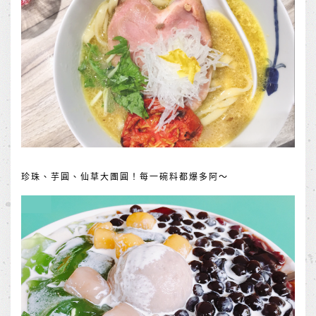
珍珠、芋圓、仙草大團圓！每一碗料都爆多阿～