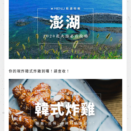
你的現炸韓式炸雞到囉！請查收！