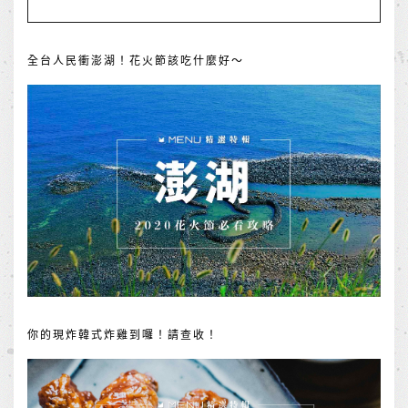
全台人民衝澎湖！花火節該吃什麼好～
你的現炸韓式炸雞到囉！請查收！