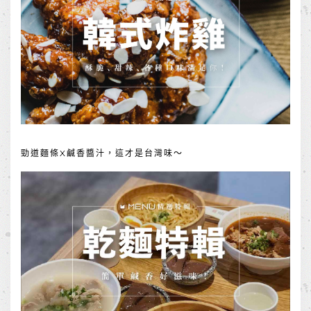
勁道麵條X鹹香醬汁，這才是台灣味～