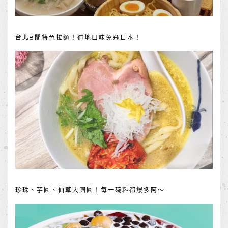
台北8間特色拉麵！道地口味免飛日本！
珍珠、芋圓、仙草大團圓！每一碗料都爆多阿～