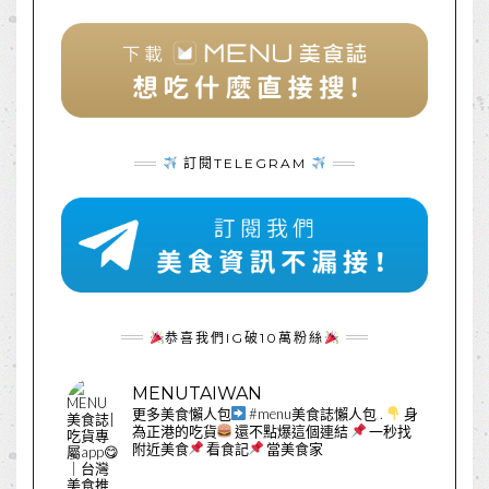
訂閱TELEGRAM
恭喜我們IG破10萬粉絲
MENUTAIWAN
更多美食懶人包
#menu美食誌懶人包
.
身
為正港的吃貨
還不點爆這個連結
一秒找
附近美食
看食記
當美食家