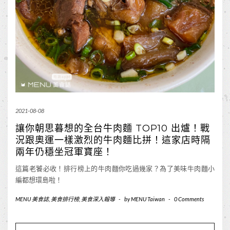
2021-08-08
讓你朝思暮想的全台牛肉麵 TOP10 出爐！戰
況跟奧運一樣激烈的牛肉麵比拼！這家店時隔
兩年仍穩坐冠軍寶座！
這篇老饕必收！排行榜上的牛肉麵你吃過幾家？為了美味牛肉麵小
編都想環島啦！
MENU 美食誌
,
美食排行榜
,
美食深入報導
-
by
MENU Taiwan
-
0 Comments