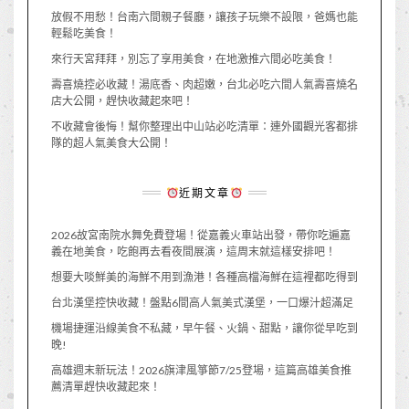
放假不用愁！台南六間親子餐廳，讓孩子玩樂不設限，爸媽也能
輕鬆吃美食！
來行天宮拜拜，別忘了享用美食，在地激推六間必吃美食！
壽喜燒控必收藏！湯底香、肉超嫩，台北必吃六間人氣壽喜燒名
店大公開，趕快收藏起來吧！
不收藏會後悔！幫你整理出中山站必吃清單：連外國觀光客都排
隊的超人氣美食大公開！
近期文章
2026故宮南院水舞免費登場！從嘉義火車站出發，帶你吃遍嘉
義在地美食，吃飽再去看夜間展演，這周末就這樣安排吧！
想要大啖鮮美的海鮮不用到漁港！各種高檔海鮮在這裡都吃得到
台北漢堡控快收藏！盤點6間高人氣美式漢堡，一口爆汁超滿足
機場捷運沿線美食不私藏，早午餐、火鍋、甜點，讓你從早吃到
晚!
高雄週末新玩法！2026旗津風箏節7/25登場，這篇高雄美食推
薦清單趕快收藏起來！