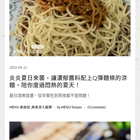
2022-04-11
炎炎夏日來襲，讓濃郁醬料配上Q彈麵條的涼
麵，陪你度過悶熱的夏天！
夏日清爽首選，從早餐吃到宵夜都不是問題！
MENU 美食誌
,
美食深入報導
-
by
MENU Taiwan
-
0 Comments