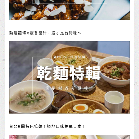
勁道麵條X鹹香醬汁，這才是台灣味～
台北8間特色拉麵！道地口味免飛日本！