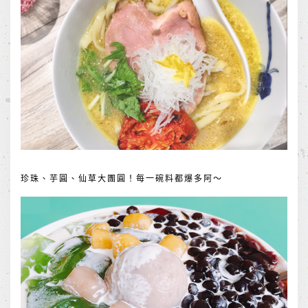
珍珠、芋圓、仙草大團圓！每一碗料都爆多阿～