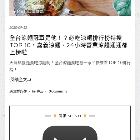
2020-09-13
全台涼麵冠軍是他！？必吃涼麵排行榜特搜
TOP 10，嘉義涼麵、24小時營業涼麵通通都
上榜啦！
天氣熱就是要吃涼麵啊！全台涼麵要吃哪一家？快來看TOP 10排行
榜！
(閱讀全文…)
美食排行榜
-
by
亭云
-
0 Comments
關於MENU