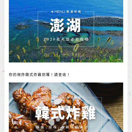
你的現炸韓式炸雞到囉！請查收！