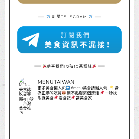
訂閱TELEGRAM
恭喜我們IG破10萬粉絲
MENUTAIWAN
更多美食懶人包
#menu美食誌懶人包
.
身
為正港的吃貨
還不點爆這個連結
一秒找
附近美食
看食記
當美食家