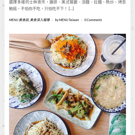
選擇多樣的士林夜市，雞排、美式餐廳、涼麵、拉麵、熱炒、烤杏
鮑菇，不怕你不吃，只怕吃不下！ […]
MENU 美食誌
,
美食深入報導
-
by
MENU Taiwan
-
0 Comments