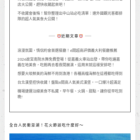
店大公開，趕快收藏起來吧！
不收藏會後悔！幫你整理出中山站必吃清單：連外國觀光客都排
隊的超人氣美食大公開！
近期文章
浪漫氛圍，情侶約會首選餐廳！6間超高評價義大利餐廳推薦
2026故宮南院水舞免費登場！從嘉義火車站出發，帶你吃遍嘉
義在地美食，吃飽再去看夜間展演，這周末就這樣安排吧！
想要大啖鮮美的海鮮不用到漁港！各種高檔海鮮在這裡都吃得到
台北漢堡控快收藏！盤點6間高人氣美式漢堡，一口爆汁超滿足
機場捷運沿線美食不私藏，早午餐、火鍋、甜點，讓你從早吃到
晚!
全台人民衝澎湖！花火節該吃什麼好～