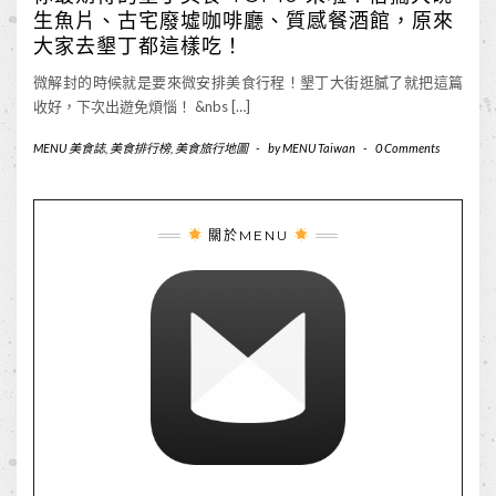
生魚片、古宅廢墟咖啡廳、質感餐酒館，原來
大家去墾丁都這樣吃！
微解封的時候就是要來微安排美食行程！墾丁大街逛膩了就把這篇
收好，下次出遊免煩惱！ &nbs […]
MENU 美食誌
,
美食排行榜
,
美食旅行地圖
-
by
MENU Taiwan
-
0 Comments
關於MENU