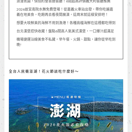
浪漫氛圍，情侶約會首選餐廳！6間超高評價義大利餐廳推薦
2026故宮南院水舞免費登場！從嘉義火車站出發，帶你吃遍嘉
義在地美食，吃飽再去看夜間展演，這周末就這樣安排吧！
想要大啖鮮美的海鮮不用到漁港！各種高檔海鮮在這裡都吃得到
台北漢堡控快收藏！盤點6間高人氣美式漢堡，一口爆汁超滿足
機場捷運沿線美食不私藏，早午餐、火鍋、甜點，讓你從早吃到
晚!
全台人民衝澎湖！花火節該吃什麼好～