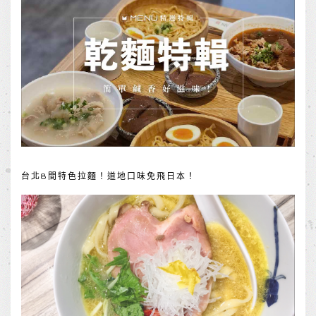
台北8間特色拉麵！道地口味免飛日本！