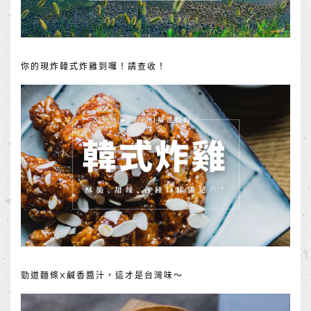
你的現炸韓式炸雞到囉！請查收！
勁道麵條X鹹香醬汁，這才是台灣味～