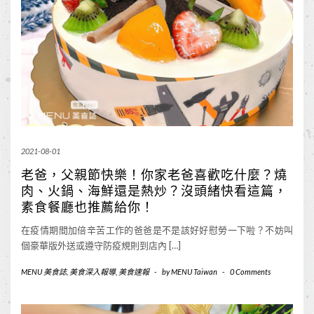
2021-08-01
老爸，父親節快樂！你家老爸喜歡吃什麼？燒
肉、火鍋、海鮮還是熱炒？沒頭緒快看這篇，
素食餐廳也推薦給你！
在疫情期間加倍辛苦工作的爸爸是不是該好好慰勞一下啦？不妨叫
個豪華版外送或遵守防疫規則到店內 […]
MENU 美食誌
,
美食深入報導
,
美食速報
-
by
MENU Taiwan
-
0 Comments