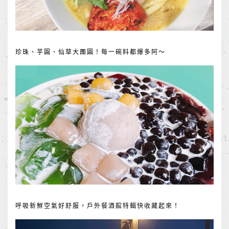
珍珠、芋圓、仙草大團圓！每一碗料都爆多阿～
呼吸新鮮空氣好舒服，戶外餐酒館特輯快收藏起來！