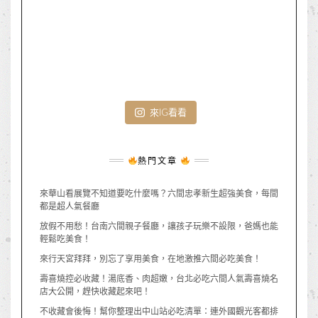
來IG看看
熱門文章
來華山看展覽不知道要吃什麼嗎？六間忠孝新生超強美食，每間
都是超人氣餐廳
放假不用愁！台南六間親子餐廳，讓孩子玩樂不設限，爸媽也能
輕鬆吃美食！
來行天宮拜拜，別忘了享用美食，在地激推六間必吃美食！
壽喜燒控必收藏！湯底香、肉超嫩，台北必吃六間人氣壽喜燒名
店大公開，趕快收藏起來吧！
不收藏會後悔！幫你整理出中山站必吃清單：連外國觀光客都排