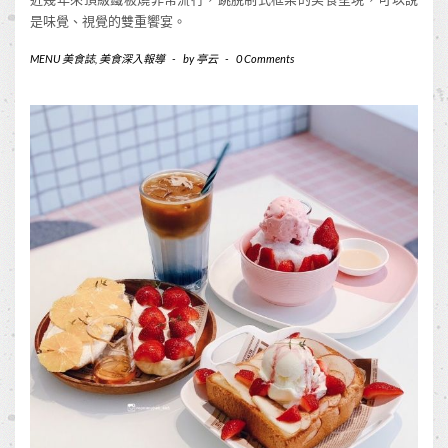
是味覺、視覺的雙重饗宴。
MENU 美食誌
,
美食深入報導
-
by
亭云
-
0 Comments