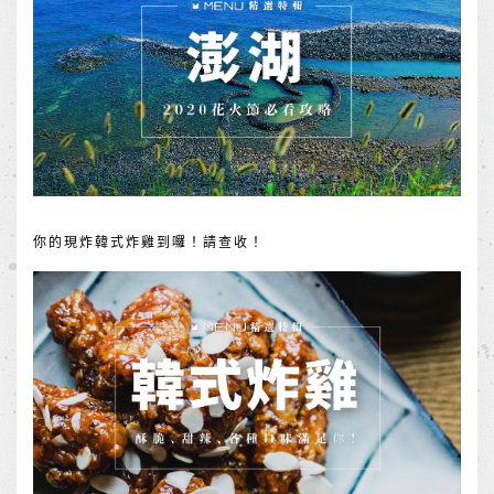
你的現炸韓式炸雞到囉！請查收！