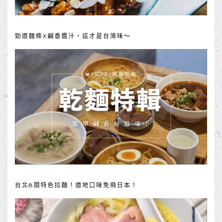
勁道麵條X鹹香醬汁，這才是台灣味～
台北8間特色拉麵！道地口味免飛日本！