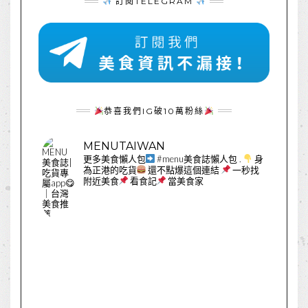
訂閱TELEGRAM
恭喜我們IG破10萬粉絲
MENUTAIWAN
更多美食懶人包
#menu美食誌懶人包
.
身
為正港的吃貨
還不點爆這個連結
一秒找
附近美食
看食記
當美食家