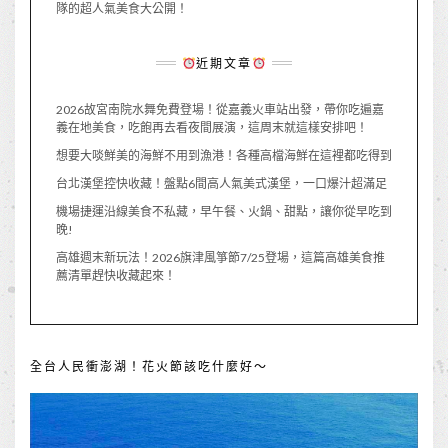
隊的超人氣美食大公開！
近期文章
2026故宮南院水舞免費登場！從嘉義火車站出發，帶你吃遍嘉
義在地美食，吃飽再去看夜間展演，這周末就這樣安排吧！
想要大啖鮮美的海鮮不用到漁港！各種高檔海鮮在這裡都吃得到
台北漢堡控快收藏！盤點6間高人氣美式漢堡，一口爆汁超滿足
機場捷運沿線美食不私藏，早午餐、火鍋、甜點，讓你從早吃到
晚!
高雄週末新玩法！2026旗津風箏節7/25登場，這篇高雄美食推
薦清單趕快收藏起來！
全台人民衝澎湖！花火節該吃什麼好～