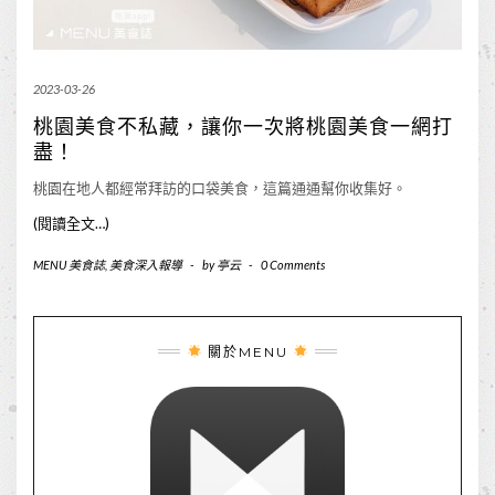
2023-03-26
桃園美食不私藏，讓你一次將桃園美食一網打
盡！
桃園在地人都經常拜訪的口袋美食，這篇通通幫你收集好。
(閱讀全文…)
MENU 美食誌
,
美食深入報導
-
by
亭云
-
0 Comments
關於MENU