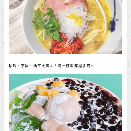
珍珠、芋圓、仙草大團圓！每一碗料都爆多阿～