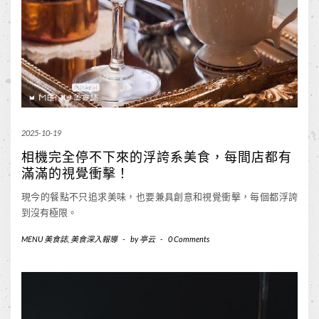
2025-10-19
相機完全停不下來的浮誇系美食，每間店都有
滿滿的視覺衝擊！
現今的餐點不只追求美味，也要兼具創意和視覺衝擊，每個都浮誇
到沒有極限。
MENU 美食誌
,
美食深入報導
-
by
亭云
-
0 Comments