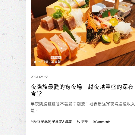
2023-09-17
夜貓族最愛的宵夜場！越夜越豐盛的深夜
食堂
半夜飢腸轆轆睡不著覺？別驚！地表最強宵夜場通通收
這。
MENU 美食誌
,
美食深入報導
-
by
亭云
-
0 Comments