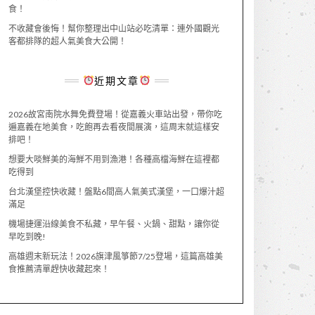
食！
不收藏會後悔！幫你整理出中山站必吃清單：連外國觀光
客都排隊的超人氣美食大公開！
近期文章
2026故宮南院水舞免費登場！從嘉義火車站出發，帶你吃
遍嘉義在地美食，吃飽再去看夜間展演，這周末就這樣安
排吧！
想要大啖鮮美的海鮮不用到漁港！各種高檔海鮮在這裡都
吃得到
台北漢堡控快收藏！盤點6間高人氣美式漢堡，一口爆汁超
滿足
機場捷運沿線美食不私藏，早午餐、火鍋、甜點，讓你從
早吃到晚!
高雄週末新玩法！2026旗津風箏節7/25登場，這篇高雄美
食推薦清單趕快收藏起來！