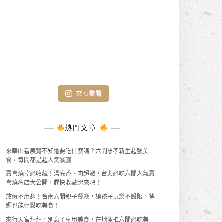
來IG看看
熱門文章
來華山看展覽不知道要吃什麼嗎？六間忠孝新生超強美
食，每間都是超人氣餐廳
壽喜燒控必收藏！湯底香、肉超嫩，台北必吃六間人氣壽
喜燒名店大公開，趕快收藏起來吧！
放假不用愁！台南六間親子餐廳，讓孩子玩樂不設限，爸
媽也能輕鬆吃美食！
來行天宮拜拜，別忘了享用美食，在地激推六間必吃美