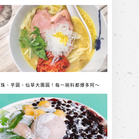
珍珠、芋圓、仙草大團圓！每一碗料都爆多阿～