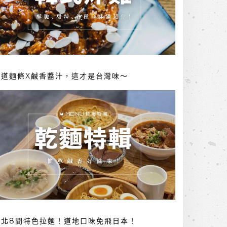
勁道麵條X鹹香醬汁，這才是台灣味～
台北8間特色拉麵！道地口味免飛日本！