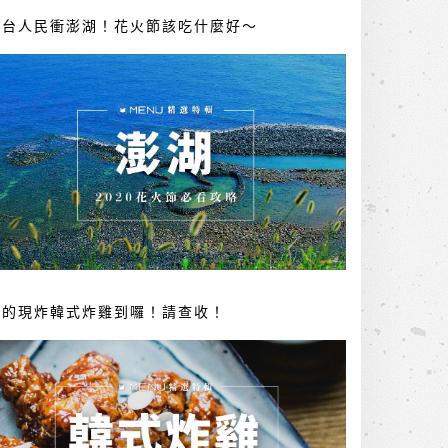
全台人民衝澎湖！花火節該吃什麼好～
你的現炸韓式炸雞到囉！請查收！