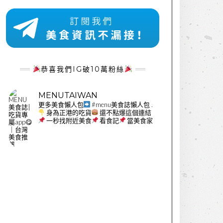
恭喜我們IG破10萬粉絲
MENUTAIWAN
更多美食懶人包
#menu美食誌懶人包
.
身為正港的吃貨
還不點爆這個連結
一秒找附近美食
看食記
當美食家