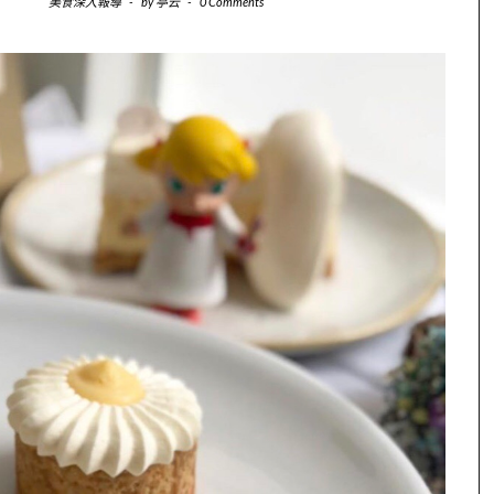
美食深入報導
-
by
亭云
-
0 Comments