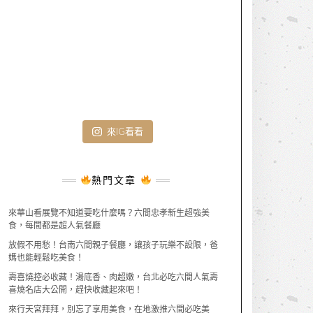
來IG看看
熱門文章
來華山看展覽不知道要吃什麼嗎？六間忠孝新生超強美
食，每間都是超人氣餐廳
放假不用愁！台南六間親子餐廳，讓孩子玩樂不設限，爸
媽也能輕鬆吃美食！
壽喜燒控必收藏！湯底香、肉超嫩，台北必吃六間人氣壽
喜燒名店大公開，趕快收藏起來吧！
來行天宮拜拜，別忘了享用美食，在地激推六間必吃美