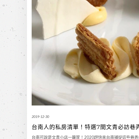
2019-12-30
台南人的私房清單！特選7間文青必訪巷
台南可說是文青小店一籮筐！
2020
趕快來台南捕捉這些巷弄