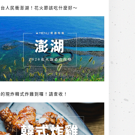
全台人民衝澎湖！花火節該吃什麼好～
你的現炸韓式炸雞到囉！請查收！