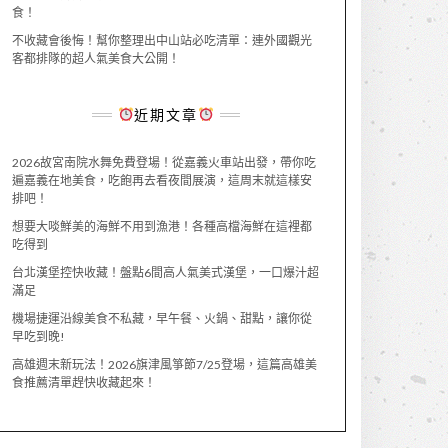
食！
不收藏會後悔！幫你整理出中山站必吃清單：連外國觀光
客都排隊的超人氣美食大公開！
近期文章
2026故宮南院水舞免費登場！從嘉義火車站出發，帶你吃
遍嘉義在地美食，吃飽再去看夜間展演，這周末就這樣安
排吧！
想要大啖鮮美的海鮮不用到漁港！各種高檔海鮮在這裡都
吃得到
台北漢堡控快收藏！盤點6間高人氣美式漢堡，一口爆汁超
滿足
機場捷運沿線美食不私藏，早午餐、火鍋、甜點，讓你從
早吃到晚!
高雄週末新玩法！2026旗津風箏節7/25登場，這篇高雄美
食推薦清單趕快收藏起來！