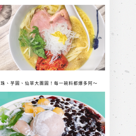
珍珠、芋圓、仙草大團圓！每一碗料都爆多阿～