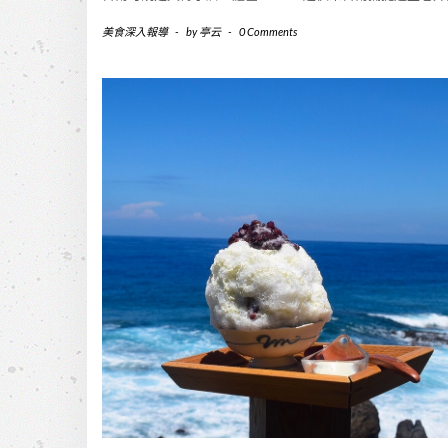
美食深入報導
-
by
亭云
-
0 Comments