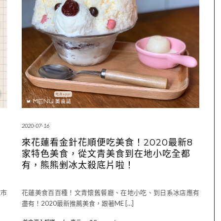
2020-07-16
佛
來花蓮看金針花順便吃美食！2020最新8
家特色美食，從文青美食到在地小吃全都
有，熊熊剉冰太殺底片啦！
城市
花蓮美食百百種！文青懷舊餐廳、在地小吃、到日系冰店應有
盡有！2020最新推薦美食，跟著ME […]