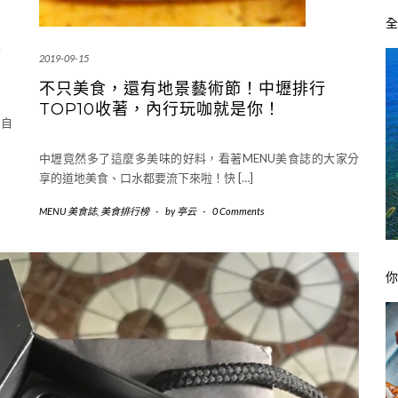
食
2019-09-15
不只美食，還有地景藝術節！中壢排行
TOP10收著，內行玩咖就是你！
大自
中壢竟然多了這麼多美味的好料，看著MENU美食誌的大家分
享的道地美食、口水都要流下來啦！快 […]
MENU 美食誌
,
美食排行榜
-
by
亭云
-
0 Comments