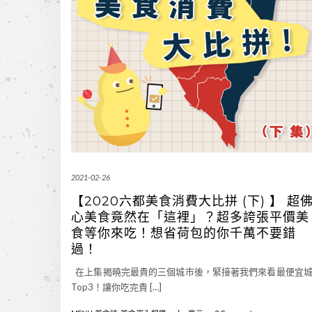
2021-02-26
【2020六都美食消費大比拼 (下) 】 超
心美食竟然在「這裡」？超多誇張平價美
食等你來吃！想省荷包的你千萬不要錯
過！
在上集揭曉完最貴的三個城市後，緊接著我們來看最便宜
Top3！讓你吃完貴 […]