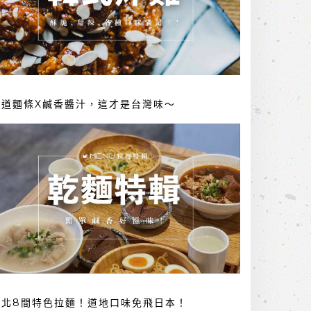
勁道麵條X鹹香醬汁，這才是台灣味～
台北8間特色拉麵！道地口味免飛日本！