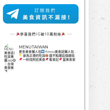
恭喜我們IG破10萬粉絲
MENUTAIWAN
更多美食懶人包
#menu美食誌懶人包
.
身為正港的吃貨
還不點爆這個連結
一秒找附近美食
看食記
當美食家