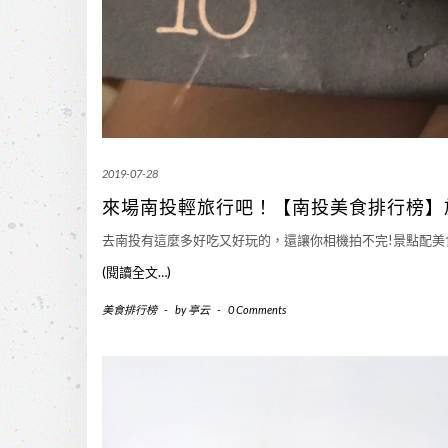
2019-07-28
來場南投輕旅行吧！【南投美食排行榜】
去南投有這麼多好吃又好玩的，還讓你相機拍不完!景點配
(閱讀全文…)
美食排行榜
-
by
亭云
-
0 Comments