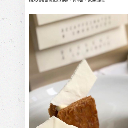
MENU 美食誌
,
美食深入報導
-
by
亭云
-
0 Comments