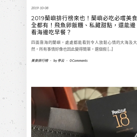
2019-10-08
2019蘭嶼排行榜來也！蘭嶼必吃必嚐美
全都有！飛魚卵飯糰、私藏甜點，還能邊
看海邊吃早餐？
四面靠海的蘭嶼，處處都能看到令人放鬆心情的大海及
然，所有事情好像也因此變得簡單，選個假 […]
美食排行榜
-
by
亭云
-
0 Comments