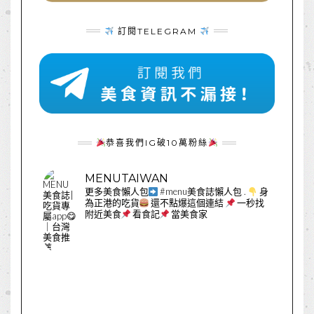
訂閱TELEGRAM
恭喜我們IG破10萬粉絲
MENUTAIWAN
更多美食懶人包
#menu美食誌懶人包
.
身
為正港的吃貨
還不點爆這個連結
一秒找
附近美食
看食記
當美食家