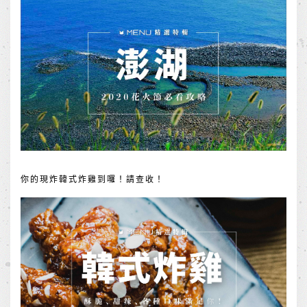
你的現炸韓式炸雞到囉！請查收！