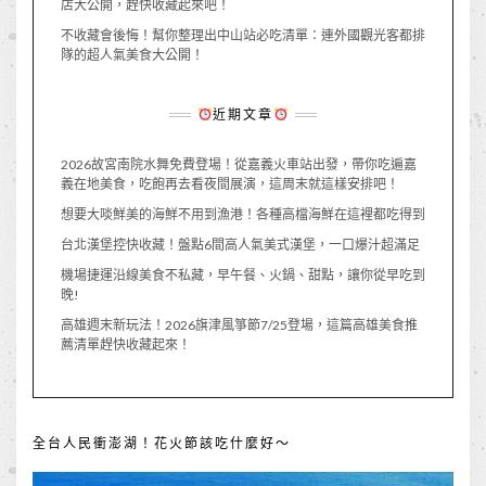
店大公開，趕快收藏起來吧！
不收藏會後悔！幫你整理出中山站必吃清單：連外國觀光客都排
隊的超人氣美食大公開！
近期文章
2026故宮南院水舞免費登場！從嘉義火車站出發，帶你吃遍嘉
義在地美食，吃飽再去看夜間展演，這周末就這樣安排吧！
想要大啖鮮美的海鮮不用到漁港！各種高檔海鮮在這裡都吃得到
台北漢堡控快收藏！盤點6間高人氣美式漢堡，一口爆汁超滿足
機場捷運沿線美食不私藏，早午餐、火鍋、甜點，讓你從早吃到
晚!
高雄週末新玩法！2026旗津風箏節7/25登場，這篇高雄美食推
薦清單趕快收藏起來！
全台人民衝澎湖！花火節該吃什麼好～