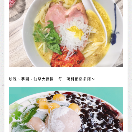
珍珠、芋圓、仙草大團圓！每一碗料都爆多阿～