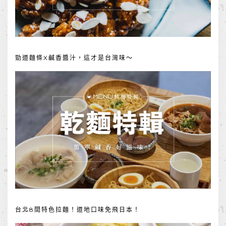
勁道麵條X鹹香醬汁，這才是台灣味～
台北8間特色拉麵！道地口味免飛日本！