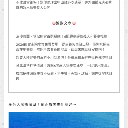
不收藏會後悔！幫你整理出中山站必吃清單：連外國觀光客都排
隊的超人氣美食大公開！
近期文章
浪漫氛圍，情侶約會首選餐廳！6間超高評價義大利餐廳推薦
2026故宮南院水舞免費登場！從嘉義火車站出發，帶你吃遍嘉
義在地美食，吃飽再去看夜間展演，這周末就這樣安排吧！
想要大啖鮮美的海鮮不用到漁港！各種高檔海鮮在這裡都吃得到
台北漢堡控快收藏！盤點6間高人氣美式漢堡，一口爆汁超滿足
機場捷運沿線美食不私藏，早午餐、火鍋、甜點，讓你從早吃到
晚!
全台人民衝澎湖！花火節該吃什麼好～