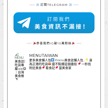
訂閱TELEGRAM
恭喜我們IG破10萬粉絲
MENUTAIWAN
更多美食懶人包
#menu美食誌懶人包
.
身
為正港的吃貨
還不點爆這個連結
一秒找
附近美食
看食記
當美食家