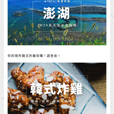
你的現炸韓式炸雞到囉！請查收！