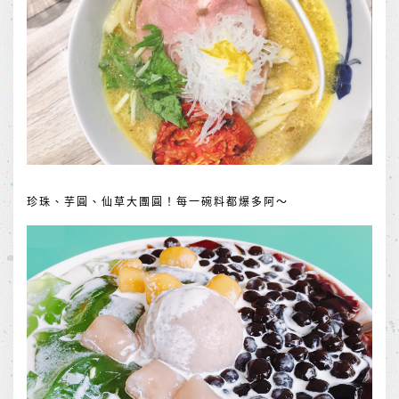
珍珠、芋圓、仙草大團圓！每一碗料都爆多阿～