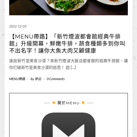
2022-12-03
【MENU帶路】「新竹煙波都會館經典牛排
館」升級開幕，鮮嫩牛排，蔬食種類多到你叫
不出名字！讓你大魚大肉又顧健康
誰說新竹是美食沙漠？來新竹煙波大飯店都會館的經典牛排館，讓
你打破新竹是美食沙漠的迷思！ 超 […]
MENU帶路
-
by
亭云
-
0 Comments
關於MENU