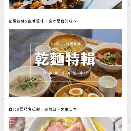
勁道麵條X鹹香醬汁，這才是台灣味～
台北8間特色拉麵！道地口味免飛日本！