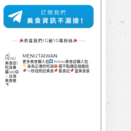
恭喜我們IG破10萬粉絲
MENUTAIWAN
更多美食懶人包
#menu美食誌懶人包
.
身為正港的吃貨
還不點爆這個連結
一秒找附近美食
看食記
當美食家