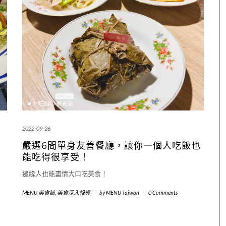
2022-09-26
嚴選6間單身友善餐廳，讓你一個人吃飯也
能吃得很享受！
邊緣人也能盡情大口吃美食！
MENU 美食誌
,
美食深入報導
-
by
MENU Taiwan
-
0 Comments