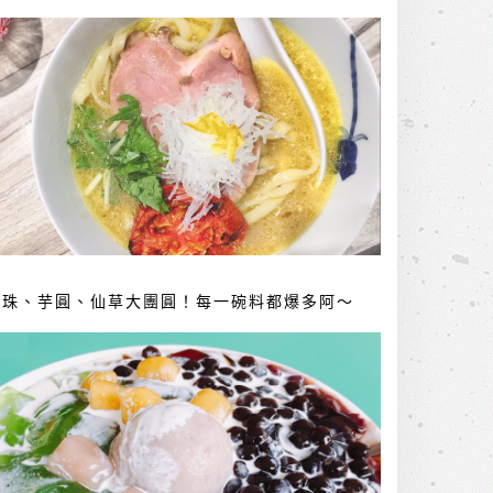
珍珠、芋圓、仙草大團圓！每一碗料都爆多阿～