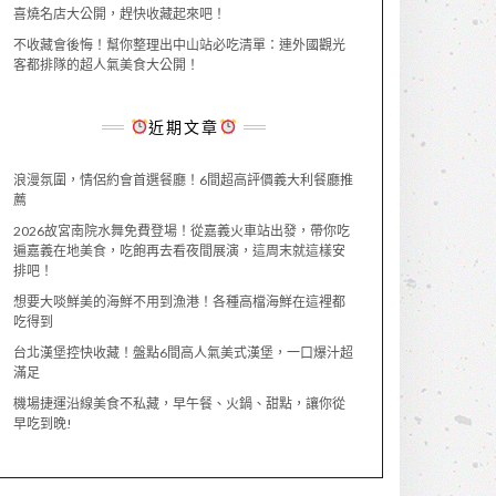
喜燒名店大公開，趕快收藏起來吧！
不收藏會後悔！幫你整理出中山站必吃清單：連外國觀光
客都排隊的超人氣美食大公開！
近期文章
浪漫氛圍，情侶約會首選餐廳！6間超高評價義大利餐廳推
薦
2026故宮南院水舞免費登場！從嘉義火車站出發，帶你吃
遍嘉義在地美食，吃飽再去看夜間展演，這周末就這樣安
排吧！
想要大啖鮮美的海鮮不用到漁港！各種高檔海鮮在這裡都
吃得到
台北漢堡控快收藏！盤點6間高人氣美式漢堡，一口爆汁超
滿足
機場捷運沿線美食不私藏，早午餐、火鍋、甜點，讓你從
早吃到晚!