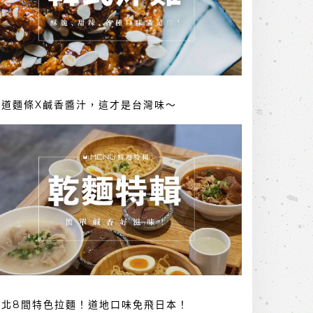
勁道麵條X鹹香醬汁，這才是台灣味～
台北8間特色拉麵！道地口味免飛日本！