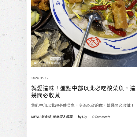
2024-06-12
就愛這味！盤點中部以北必吃酸菜魚，這
幾間必收藏！
集結中部以北超夯酸菜魚，身為吃貨的你，這幾間必收藏！
MENU 美食誌
,
美食深入報導
-
by
Lily
-
0 Comments