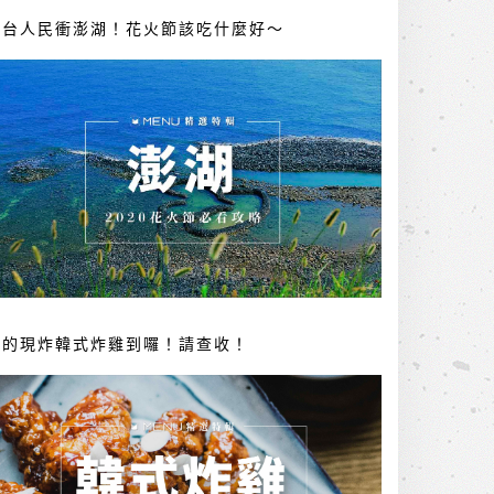
全台人民衝澎湖！花火節該吃什麼好～
你的現炸韓式炸雞到囉！請查收！