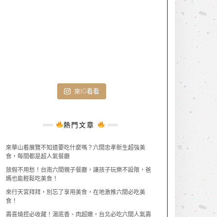
來IG看看
熱門文章
來華山看展覽不知道要吃什麼嗎？六間忠孝新生超強美
食，每間都是超人氣餐廳
放假不用愁！台南六間親子餐廳，讓孩子玩樂不設限，爸
媽也能輕鬆吃美食！
來行天宮拜拜，別忘了享用美食，在地激推六間必吃美
食！
壽喜燒控必收藏！湯底香、肉超嫩，台北必吃六間人氣壽