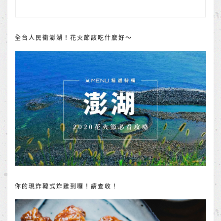
全台人民衝澎湖！花火節該吃什麼好～
你的現炸韓式炸雞到囉！請查收！