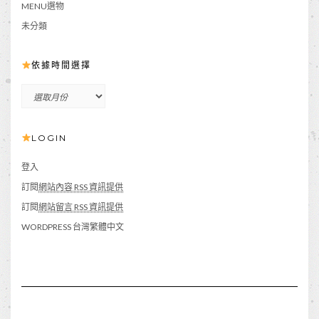
MENU選物
未分類
依據時間選擇
依
據
時
LOGIN
間
選
擇
登入
訂閱
網站內容 RSS 資訊提供
訂閱
網站留言 RSS 資訊提供
WORDPRESS 台灣繁體中文