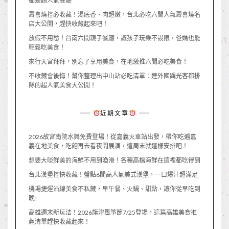
都是超人氣餐廳
壽喜燒控必收藏！湯底香、肉超嫩，台北必吃六間人氣壽喜燒名
店大公開，趕快收藏起來吧！
放假不用愁！台南六間親子餐廳，讓孩子玩樂不設限，爸媽也能
輕鬆吃美食！
來行天宮拜拜，別忘了享用美食，在地激推六間必吃美食！
不收藏會後悔！幫你整理出中山站必吃清單：連外國觀光客都排
隊的超人氣美食大公開！
近期文章
2026故宮南院水舞免費登場！從嘉義火車站出發，帶你吃遍嘉
義在地美食，吃飽再去看夜間展演，這周末就這樣安排吧！
想要大啖鮮美的海鮮不用到漁港！各種高檔海鮮在這裡都吃得到
台北漢堡控快收藏！盤點6間高人氣美式漢堡，一口爆汁超滿足
機場捷運沿線美食不私藏，早午餐、火鍋、甜點，讓你從早吃到
晚!
高雄週末新玩法！2026旗津風箏節7/25登場，這篇高雄美食推
薦清單趕快收藏起來！