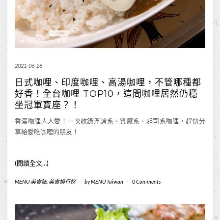
2021-06-28
日式咖哩、印度咖哩、高湯咖哩，不管哪種都
好香！全台咖哩 TOP10，這間咖哩居然仍穩
坐冠軍寶座？！
香濃咖哩人人愛！一次收錄浮誇系、質感系、起司系咖哩，趕快分
享給愛吃咖哩的朋友！
(閱讀全文…)
MENU 美食誌
,
美食排行榜
-
by
MENU Taiwan
-
0 Comments