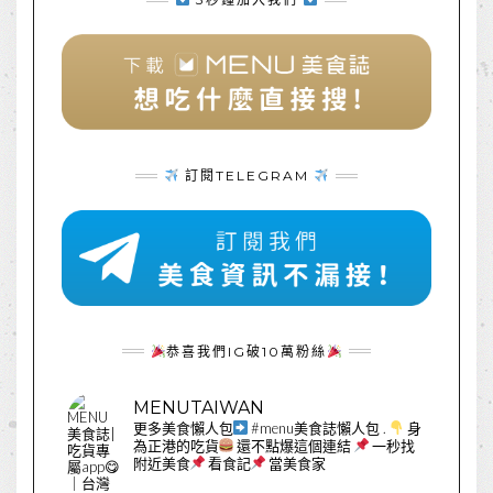
訂閱TELEGRAM
恭喜我們IG破10萬粉絲
MENUTAIWAN
更多美食懶人包
#menu美食誌懶人包
.
身
為正港的吃貨
還不點爆這個連結
一秒找
附近美食
看食記
當美食家