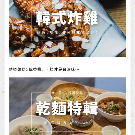
勁道麵條X鹹香醬汁，這才是台灣味～