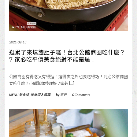
2021-02-13
逛累了來填飽肚子囉！台北公館商圈吃什麼？
7 家必吃平價美食絕對不能錯過！
公館商圈有得吃又有得逛！逛得爽之外也要吃得巧！到底公館商圈
要吃什麼？小編幫你整理好 7家必 […]
MENU 美食誌
,
美食深入報導
-
by
亭云
-
0 Comments