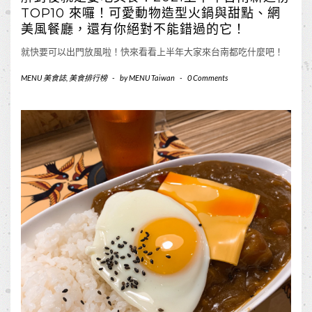
TOP10 來囉！可愛動物造型火鍋與甜點、網
美風餐廳，還有你絕對不能錯過的它！
就快要可以出門放風啦！快來看看上半年大家來台南都吃什麼吧！
MENU 美食誌
,
美食排行榜
-
by
MENU Taiwan
-
0 Comments