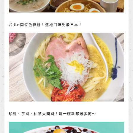
台北8間特色拉麵！道地口味免飛日本！
珍珠、芋圓、仙草大團圓！每一碗料都爆多阿～