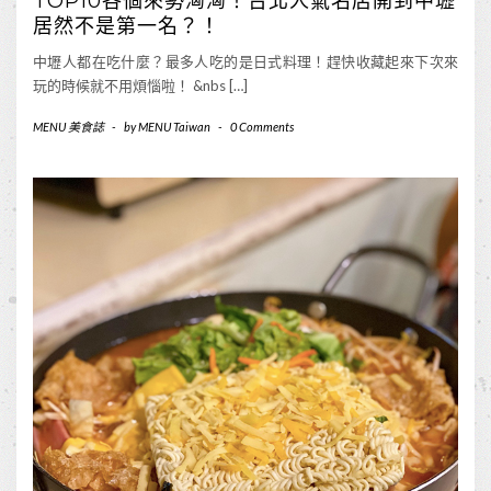
TOP10各個來勢洶洶！台北人氣名店開到中壢
居然不是第一名？！
中壢人都在吃什麼？最多人吃的是日式料理！趕快收藏起來下次來
玩的時候就不用煩惱啦！ &nbs […]
MENU 美食誌
-
by
MENU Taiwan
-
0 Comments