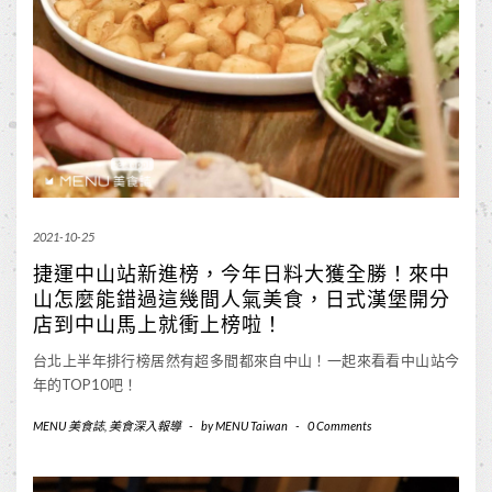
2021-10-25
捷運中山站新進榜，今年日料大獲全勝！來中
山怎麼能錯過這幾間人氣美食，日式漢堡開分
店到中山馬上就衝上榜啦！
台北上半年排行榜居然有超多間都來自中山！一起來看看中山站今
年的TOP10吧！
MENU 美食誌
,
美食深入報導
-
by
MENU Taiwan
-
0 Comments