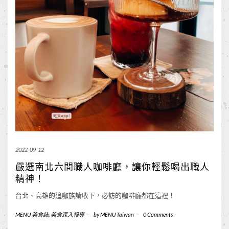
2022-09-12
嚴選南北六間職人咖啡廳，讓你輕鬆喝出職人
精神！
台北、高雄的追咖族請收下，必訪的咖啡廳都在這裡！
MENU 美食誌
,
美食深入報導
-
by
MENU Taiwan
-
0 Comments