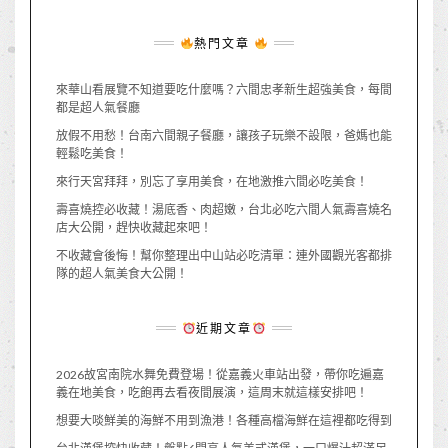
熱門文章
來華山看展覽不知道要吃什麼嗎？六間忠孝新生超強美食，每間
都是超人氣餐廳
放假不用愁！台南六間親子餐廳，讓孩子玩樂不設限，爸媽也能
輕鬆吃美食！
來行天宮拜拜，別忘了享用美食，在地激推六間必吃美食！
壽喜燒控必收藏！湯底香、肉超嫩，台北必吃六間人氣壽喜燒名
店大公開，趕快收藏起來吧！
不收藏會後悔！幫你整理出中山站必吃清單：連外國觀光客都排
隊的超人氣美食大公開！
近期文章
2026故宮南院水舞免費登場！從嘉義火車站出發，帶你吃遍嘉
義在地美食，吃飽再去看夜間展演，這周末就這樣安排吧！
想要大啖鮮美的海鮮不用到漁港！各種高檔海鮮在這裡都吃得到