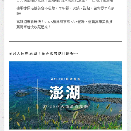
台北漢堡控快收藏！盤點6間高人氣美式漢堡，一口爆汁超滿足
機場捷運沿線美食不私藏，早午餐、火鍋、甜點，讓你從早吃到
晚!
高雄週末新玩法！2026旗津風箏節7/25登場，這篇高雄美食推
薦清單趕快收藏起來！
全台人民衝澎湖！花火節該吃什麼好～