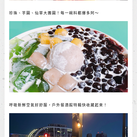
珍珠、芋圓、仙草大團圓！每一碗料都爆多阿～
呼吸新鮮空氣好舒服，戶外餐酒館特輯快收藏起來！