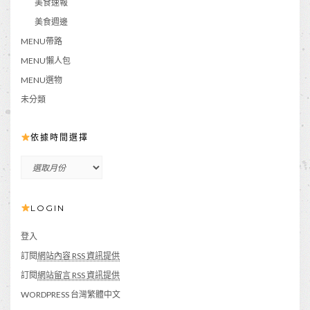
美食速報
美食週邊
MENU帶路
MENU懶人包
MENU選物
未分類
依據時間選擇
依
據
時
LOGIN
間
選
擇
登入
訂閱
網站內容 RSS 資訊提供
訂閱
網站留言 RSS 資訊提供
WORDPRESS 台灣繁體中文