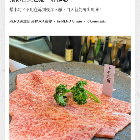
想小酌？不用在等到夜深人靜，白天就能喝出風味！
MENU 美食誌
,
美食深入報導
-
by
MENU Taiwan
-
0 Comments