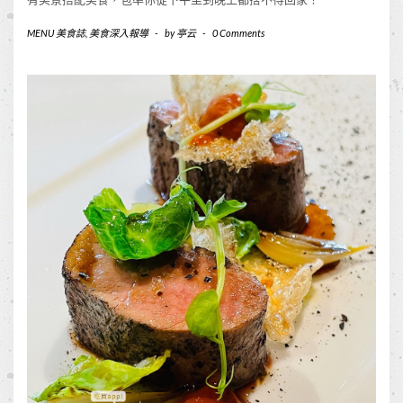
MENU 美食誌
,
美食深入報導
-
by
亭云
-
0 Comments