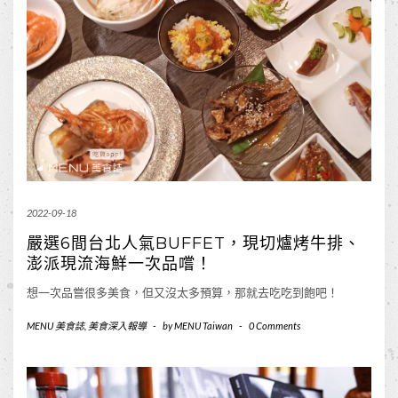
2022-09-18
嚴選6間台北人氣BUFFET，現切爐烤牛排、
澎派現流海鮮一次品嚐！
想一次品嘗很多美食，但又沒太多預算，那就去吃吃到飽吧！
MENU 美食誌
,
美食深入報導
-
by
MENU Taiwan
-
0 Comments