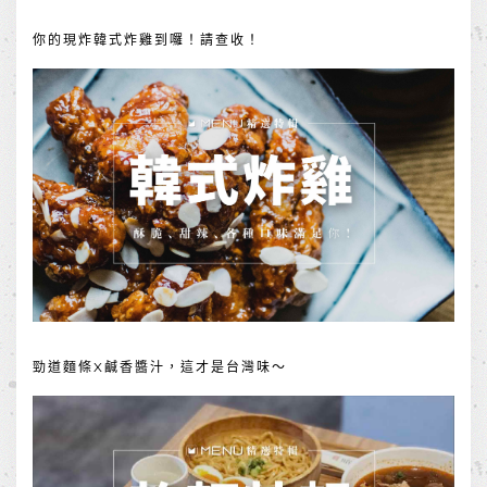
你的現炸韓式炸雞到囉！請查收！
勁道麵條X鹹香醬汁，這才是台灣味～