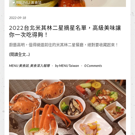
2022-09-18
2022台北米其林二星摘星名單，高級美味讓
你一次吃得夠！
廚藝高明，值得繞道前往的米其林二星餐廳，絕對要收藏起來！
(閱讀全文…)
MENU 美食誌
,
美食深入報導
-
by
MENU Taiwan
-
0 Comments