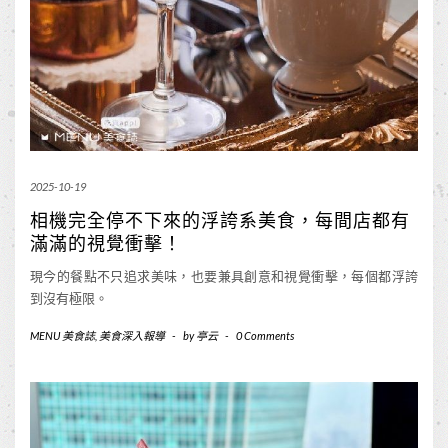
2025-10-19
相機完全停不下來的浮誇系美食，每間店都有
滿滿的視覺衝擊！
現今的餐點不只追求美味，也要兼具創意和視覺衝擊，每個都浮誇
到沒有極限。
MENU 美食誌
,
美食深入報導
-
by
亭云
-
0 Comments