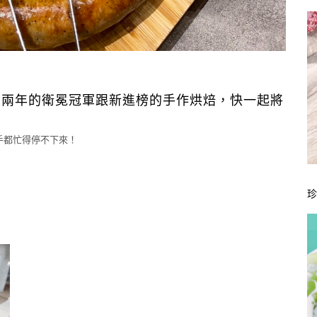
連續兩年的衛冕冠軍跟新進榜的手作烘焙，快一起將
手都忙得停不下來！