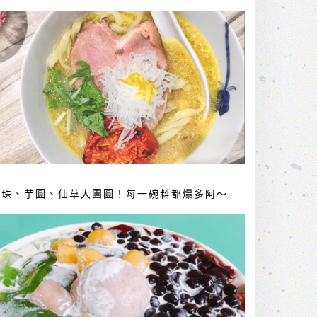
珍珠、芋圓、仙草大團圓！每一碗料都爆多阿～