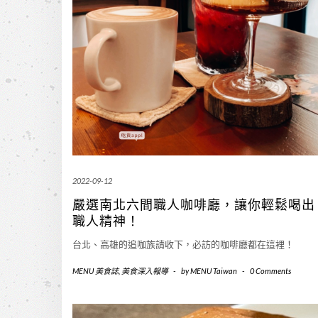
2022-09-12
嚴選南北六間職人咖啡廳，讓你輕鬆喝出
職人精神！
台北、高雄的追咖族請收下，必訪的咖啡廳都在這裡！
MENU 美食誌
,
美食深入報導
-
by
MENU Taiwan
-
0 Comments