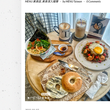
MENU 美食誌
,
美食深入報導
-
by
MENU Taiwan
-
0 Comments
2022-02-07