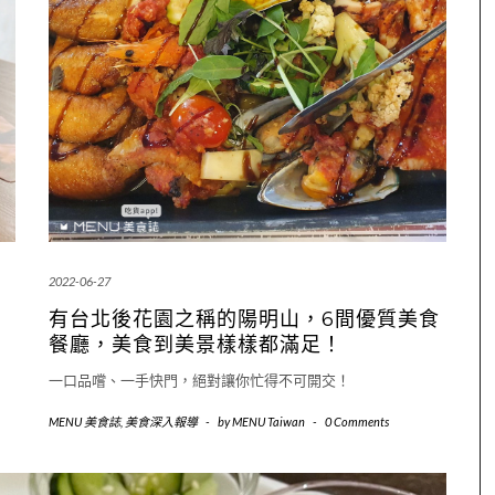
2022-06-27
有台北後花園之稱的陽明山，6間優質美食
餐廳，美食到美景樣樣都滿足！
一口品嚐、一手快門，絕對讓你忙得不可開交！
MENU 美食誌
,
美食深入報導
-
by
MENU Taiwan
-
0 Comments