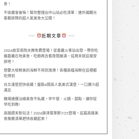
食！
不收藏會後悔！幫你整理出中山站必吃清單：連外國觀光
客都排隊的超人氣美食大公開！
近期文章
2026故宮南院水舞免費登場！從嘉義火車站出發，帶你吃
遍嘉義在地美食，吃飽再去看夜間展演，這周末就這樣安
排吧！
想要大啖鮮美的海鮮不用到漁港！各種高檔海鮮在這裡都
吃得到
台北漢堡控快收藏！盤點6間高人氣美式漢堡，一口爆汁超
滿足
機場捷運沿線美食不私藏，早午餐、火鍋、甜點，讓你從
早吃到晚!
高雄週末新玩法！2026旗津風箏節7/25登場，這篇高雄美
食推薦清單趕快收藏起來！