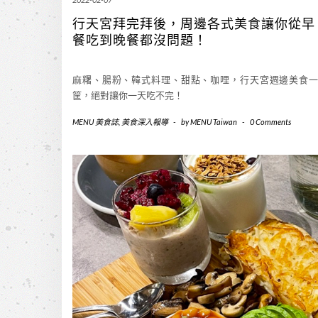
行天宮拜完拜後，周邊各式美食讓你從早
餐吃到晚餐都沒問題！
麻糬、腸粉、韓式料理、甜點、咖哩，行天宮週邊美食
筐，絕對讓你一天吃不完！
MENU 美食誌
,
美食深入報導
-
by
MENU Taiwan
-
0 Comments