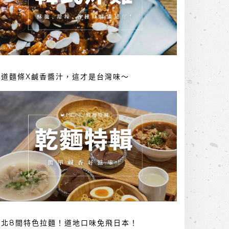
勁道麵條X鹹香醬汁，這才是台灣味～
台北8間特色拉麵！道地口味免飛日本！