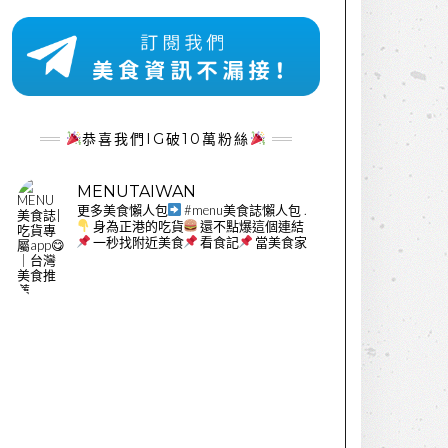
恭喜我們IG破10萬粉絲
MENUTAIWAN
更多美食懶人包
#menu美食誌懶人包
.
身為正港的吃貨
還不點爆這個連結
一秒找附近美食
看食記
當美食家