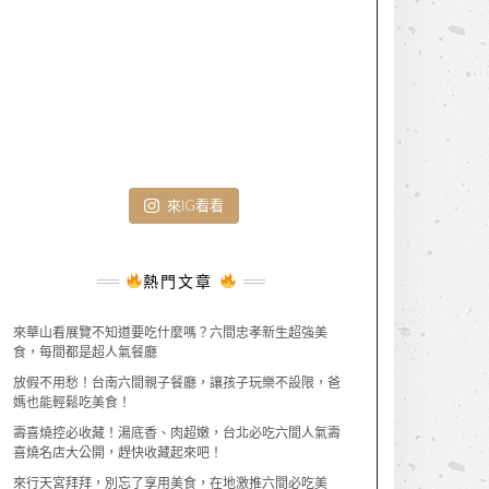
來IG看看
熱門文章
來華山看展覽不知道要吃什麼嗎？六間忠孝新生超強美
食，每間都是超人氣餐廳
放假不用愁！台南六間親子餐廳，讓孩子玩樂不設限，爸
媽也能輕鬆吃美食！
壽喜燒控必收藏！湯底香、肉超嫩，台北必吃六間人氣壽
喜燒名店大公開，趕快收藏起來吧！
來行天宮拜拜，別忘了享用美食，在地激推六間必吃美