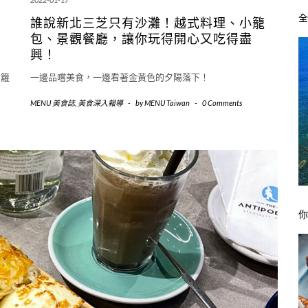
誰說新北三芝只有沙灘！越式料理、小籠
包、景觀餐廳，讓你玩得開心又吃得盡
興！
一籮
一邊品嚐美食，一邊看著金黃色的夕陽落下！
MENU 美食誌
,
美食深入報導
-
by
MENU Taiwan
-
0 Comments