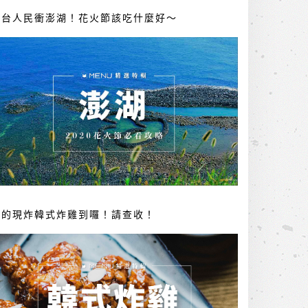
全台人民衝澎湖！花火節該吃什麼好～
你的現炸韓式炸雞到囉！請查收！