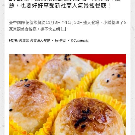
餘，也要好好享受新社高人氣景觀餐廳！
臺中國際花毯節將於11月8日至11月30日盛大登場，小編整理了6
家景觀美食餐廳，還不快去朝 […]
MENU 美食誌
,
美食深入報導
-
by
亭云
-
0 Comments