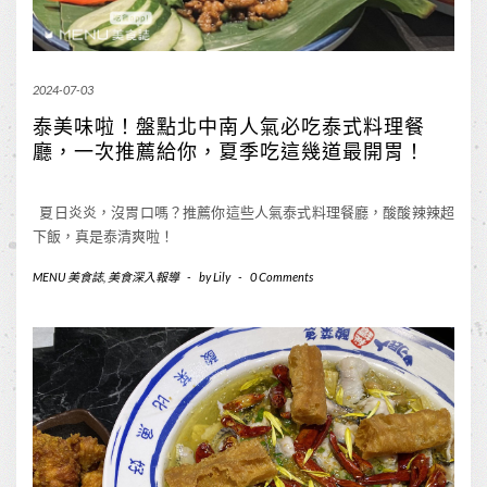
2024-07-03
泰美味啦！盤點北中南人氣必吃泰式料理餐
廳，一次推薦給你，夏季吃這幾道最開胃！
夏日炎炎，沒胃口嗎？推薦你這些人氣泰式料理餐廳，酸酸辣辣超
下飯，真是泰清爽啦！
MENU 美食誌
,
美食深入報導
-
by
Lily
-
0 Comments