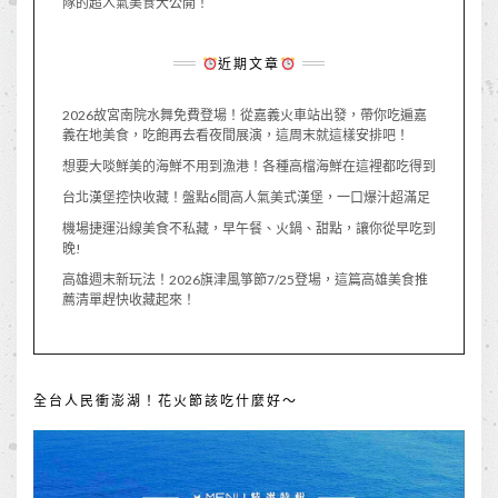
隊的超人氣美食大公開！
近期文章
2026故宮南院水舞免費登場！從嘉義火車站出發，帶你吃遍嘉
義在地美食，吃飽再去看夜間展演，這周末就這樣安排吧！
想要大啖鮮美的海鮮不用到漁港！各種高檔海鮮在這裡都吃得到
台北漢堡控快收藏！盤點6間高人氣美式漢堡，一口爆汁超滿足
機場捷運沿線美食不私藏，早午餐、火鍋、甜點，讓你從早吃到
晚!
高雄週末新玩法！2026旗津風箏節7/25登場，這篇高雄美食推
薦清單趕快收藏起來！
全台人民衝澎湖！花火節該吃什麼好～