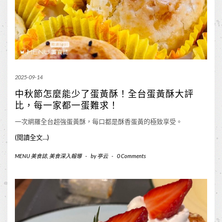
2025-09-14
中秋節怎麼能少了蛋黃酥！全台蛋黃酥大評
比，每一家都一蛋難求！
一次網羅全台超強蛋黃酥，每口都是酥香蛋黃的極致享受。
(閱讀全文…)
MENU 美食誌
,
美食深入報導
-
by
亭云
-
0 Comments