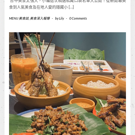
台中美食太強大，小編這次精選私藏口袋名單大公開！從新開幕美
食到人氣美食及在地人愛的隱藏小 […]
MENU 美食誌
,
美食深入報導
-
by
Lily
-
0 Comments