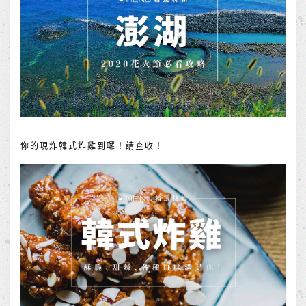
你的現炸韓式炸雞到囉！請查收！