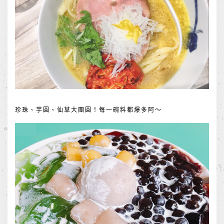
珍珠、芋圓、仙草大團圓！每一碗料都爆多阿～