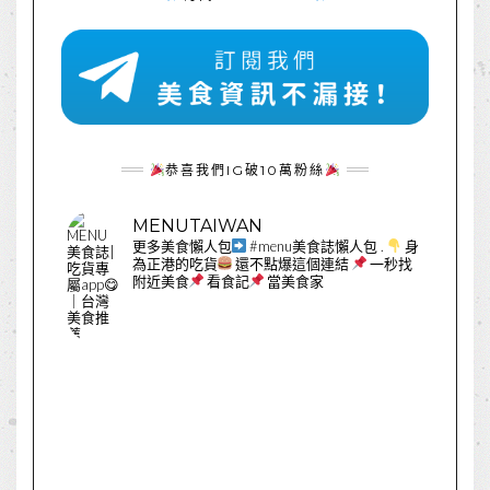
恭喜我們IG破10萬粉絲
MENUTAIWAN
更多美食懶人包
#menu美食誌懶人包
.
身
為正港的吃貨
還不點爆這個連結
一秒找
附近美食
看食記
當美食家