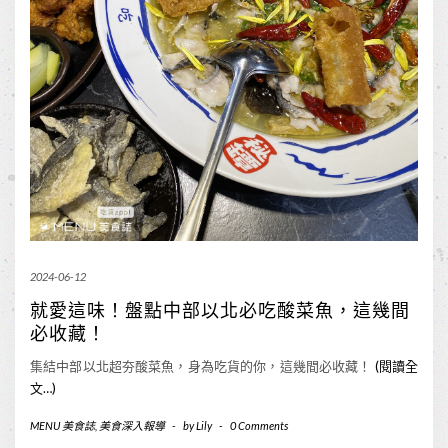
2024-06-12
就愛這味！盤點中部以北必吃酸菜魚，這幾間
必收藏！
集結中部以北超夯酸菜魚，身為吃貨的你，這幾間必收藏！
(閱讀全
文…)
MENU 美食誌
,
美食深入報導
-
by
Lily
-
0 Comments