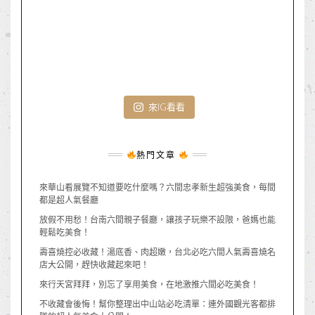
來IG看看
熱門文章
來華山看展覽不知道要吃什麼嗎？六間忠孝新生超強美食，每間
都是超人氣餐廳
放假不用愁！台南六間親子餐廳，讓孩子玩樂不設限，爸媽也能
輕鬆吃美食！
壽喜燒控必收藏！湯底香、肉超嫩，台北必吃六間人氣壽喜燒名
店大公開，趕快收藏起來吧！
來行天宮拜拜，別忘了享用美食，在地激推六間必吃美食！
不收藏會後悔！幫你整理出中山站必吃清單：連外國觀光客都排