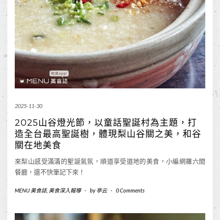
2025-11-30
2025山谷燈光節，以童話聖誕村為主題，打
造全台最高聖誕樹，體現梨山谷關之美，和谷
關在地美食
來梨山感受滿滿的聖誕氣氛，順道享受道地的美食，小編網羅六間
餐廳，還不快筆記下來！
MENU 美食誌
,
美食深入報導
-
by
亭云
-
0 Comments