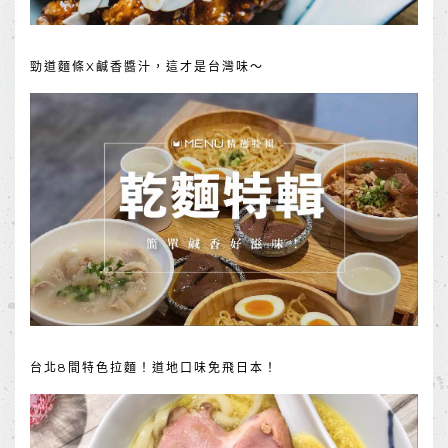
勁道麵條X鹹香醬汁，這才是台灣味～
台北8間特色拉麵！道地口味免飛日本！