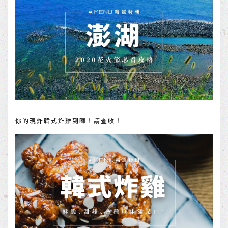
你的現炸韓式炸雞到囉！請查收！