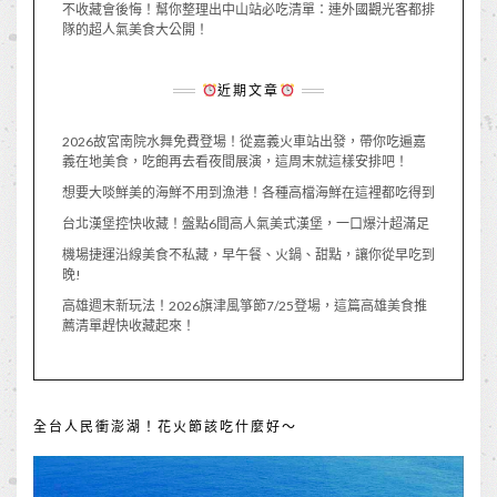
不收藏會後悔！幫你整理出中山站必吃清單：連外國觀光客都排
隊的超人氣美食大公開！
近期文章
2026故宮南院水舞免費登場！從嘉義火車站出發，帶你吃遍嘉
義在地美食，吃飽再去看夜間展演，這周末就這樣安排吧！
想要大啖鮮美的海鮮不用到漁港！各種高檔海鮮在這裡都吃得到
台北漢堡控快收藏！盤點6間高人氣美式漢堡，一口爆汁超滿足
機場捷運沿線美食不私藏，早午餐、火鍋、甜點，讓你從早吃到
晚!
高雄週末新玩法！2026旗津風箏節7/25登場，這篇高雄美食推
薦清單趕快收藏起來！
全台人民衝澎湖！花火節該吃什麼好～