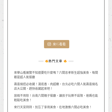
來IG看看
熱門文章
來華山看展覽不知道要吃什麼嗎？六間忠孝新生超強美食，每間
都是超人氣餐廳
壽喜燒控必收藏！湯底香、肉超嫩，台北必吃六間人氣壽喜燒名
店大公開，趕快收藏起來吧！
放假不用愁！台南六間親子餐廳，讓孩子玩樂不設限，爸媽也能
輕鬆吃美食！
來行天宮拜拜，別忘了享用美食，在地激推六間必吃美食！