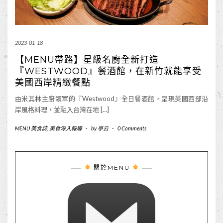
2023-01-18
【MENU帶路】星級名廚全新打造
『WESTWOOD』餐酒館，在新竹就能享受
美國西岸精緻餐點
由米其林主廚領軍的『Westwood』全日餐酒館，呈現美國西部沿
岸風格料理，並融入台灣在地 […]
MENU 美食誌
,
美食深入報導
-
by
亭云
-
0 Comments
關於MENU