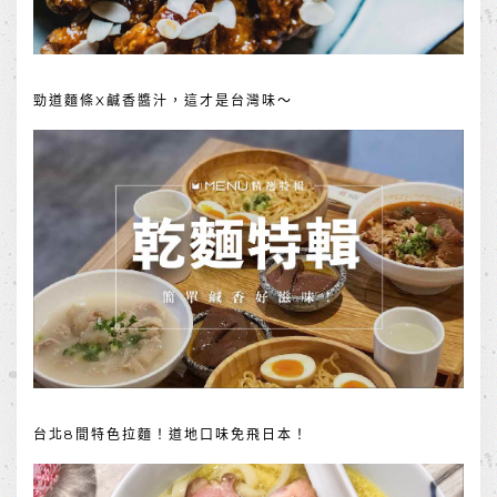
勁道麵條X鹹香醬汁，這才是台灣味～
台北8間特色拉麵！道地口味免飛日本！