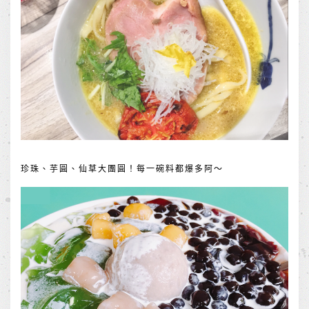
珍珠、芋圓、仙草大團圓！每一碗料都爆多阿～