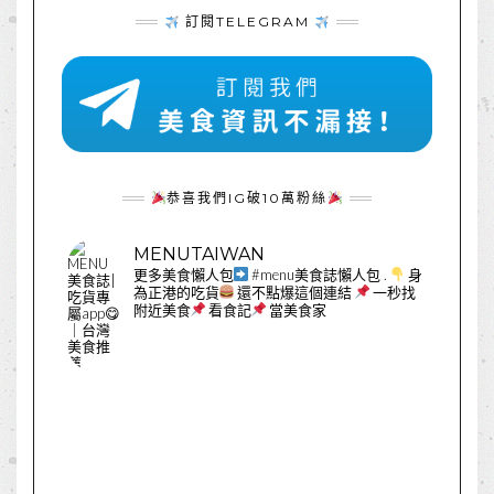
訂閱TELEGRAM
恭喜我們IG破10萬粉絲
MENUTAIWAN
更多美食懶人包
#menu美食誌懶人包
.
身
為正港的吃貨
還不點爆這個連結
一秒找
附近美食
看食記
當美食家