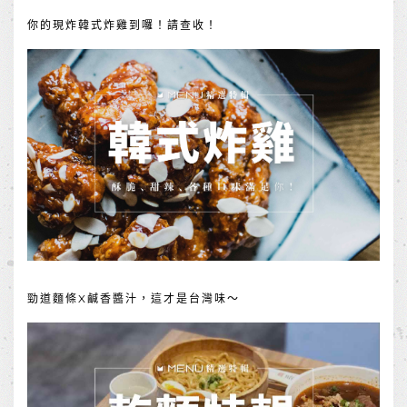
你的現炸韓式炸雞到囉！請查收！
勁道麵條X鹹香醬汁，這才是台灣味～