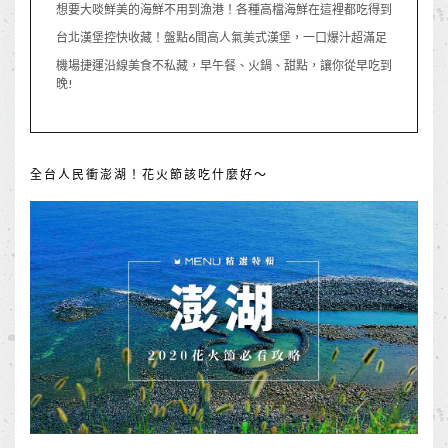
想要大啖鮮美的海鮮不用到漁港！各種高檔海鮮在這裡都吃得到
台北漢堡控快收藏！盤點6間高人氣美式漢堡，一口爆汁超滿足
機場捷運沿線美食不私藏，早午餐、火鍋、甜點，讓你從早吃到
晚!
全台人民衝澎湖！花火節該吃什麼好～