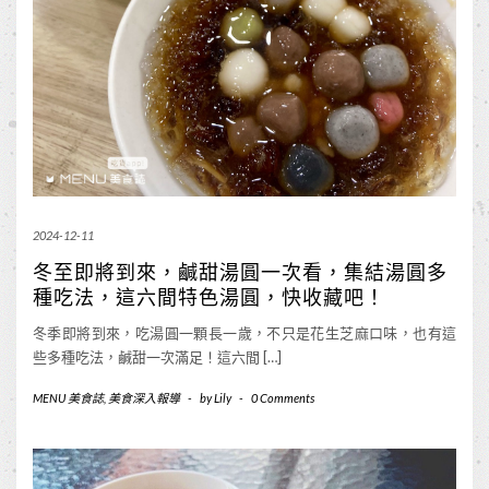
2024-12-11
冬至即將到來，鹹甜湯圓一次看，集結湯圓多
種吃法，這六間特色湯圓，快收藏吧！
冬季即將到來，吃湯圓一顆長一歲，不只是花生芝麻口味，也有這
些多種吃法，鹹甜一次滿足！這六間 […]
MENU 美食誌
,
美食深入報導
-
by
Lily
-
0 Comments