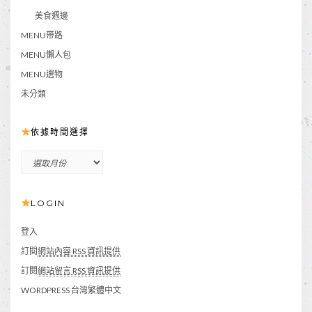
美食週邊
MENU帶路
MENU懶人包
MENU選物
未分類
依據時間選擇
依
據
時
LOGIN
間
選
擇
登入
訂閱
網站內容 RSS 資訊提供
訂閱
網站留言 RSS 資訊提供
WORDPRESS 台灣繁體中文