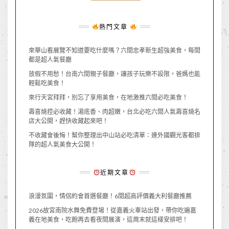
熱門文章
來華山看展覽不知道要吃什麼嗎？六間忠孝新生超強美食，每間
都是超人氣餐廳
放假不用愁！台南六間親子餐廳，讓孩子玩樂不設限，爸媽也能
輕鬆吃美食！
來行天宮拜拜，別忘了享用美食，在地激推六間必吃美食！
壽喜燒控必收藏！湯底香、肉超嫩，台北必吃六間人氣壽喜燒名
店大公開，趕快收藏起來吧！
不收藏會後悔！幫你整理出中山站必吃清單：連外國觀光客都排
隊的超人氣美食大公開！
近期文章
浪漫氛圍，情侶約會首選餐廳！6間超高評價義大利餐廳推薦
2026故宮南院水舞免費登場！從嘉義火車站出發，帶你吃遍嘉
義在地美食，吃飽再去看夜間展演，這周末就這樣安排吧！