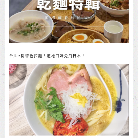
台北8間特色拉麵！道地口味免飛日本！