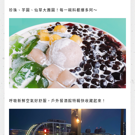
珍珠、芋圓、仙草大團圓！每一碗料都爆多阿～
呼吸新鮮空氣好舒服，戶外餐酒館特輯快收藏起來！