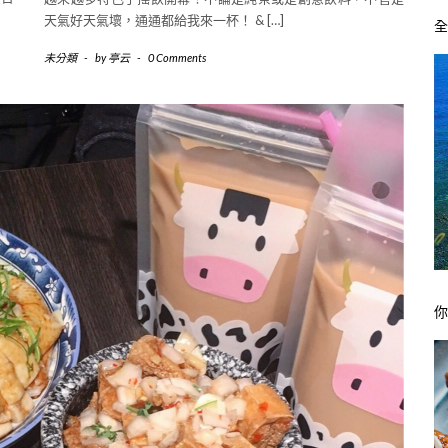
天氣好天氣壞，通通都給我來一杯！ & […]
未分類
-
by
亭云
-
0 Comments