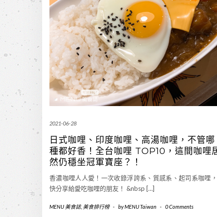
2021-06-28
日式咖哩、印度咖哩、高湯咖哩，不管哪
種都好香！全台咖哩 TOP10，這間咖哩
然仍穩坐冠軍寶座？！
香濃咖哩人人愛！一次收錄浮誇系、質感系、起司系咖哩
快分享給愛吃咖哩的朋友！ &nbsp […]
MENU 美食誌
,
美食排行榜
-
by
MENU Taiwan
-
0 Comments