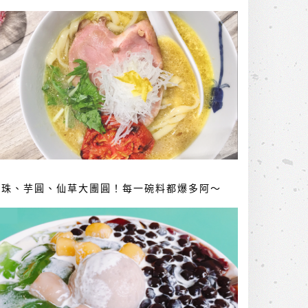
珍珠、芋圓、仙草大團圓！每一碗料都爆多阿～