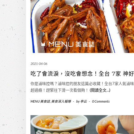
2021-04-06
吃了會流淚，沒吃會想念！全台 7家 神
你是滷味控嗎？滷味控的朋友這篇必收藏！全台7家人氣滷
超過癮！趕緊往下滑一次看個夠！
(閱讀全文…)
MENU 美食誌
,
美食深入報導
-
by
亭云
-
0 Comments