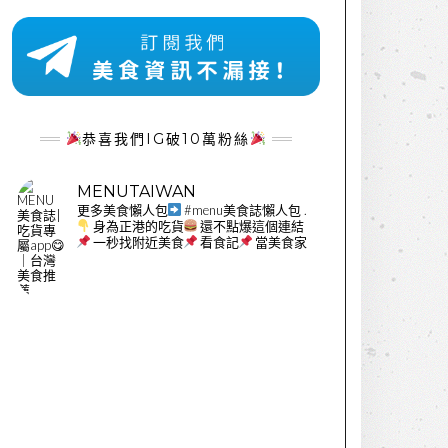
恭喜我們IG破10萬粉絲
MENUTAIWAN
更多美食懶人包
#menu美食誌懶人包
.
身為正港的吃貨
還不點爆這個連結
一秒找附近美食
看食記
當美食家