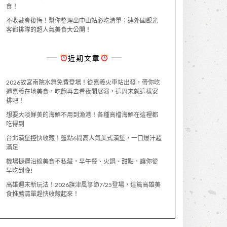
食！
不收藏會後悔！幫你整理出中山站必吃清單：連外國觀光
客都排隊的超人氣美食大公開！
近期文章
2026故宮南院水舞免費登場！從嘉義火車站出發，帶你吃
遍嘉義在地美食，吃飽再去看夜間展演，這周末就這樣安
排吧！
想要大啖鮮美的海鮮不用到漁港！各種高檔海鮮在這裡都
吃得到
台北漢堡控快收藏！盤點6間高人氣美式漢堡，一口爆汁超
滿足
機場捷運沿線美食不私藏，早午餐、火鍋、甜點，讓你從
早吃到晚!
高雄週末新玩法！2026旗津風箏節7/25登場，這篇高雄美
食推薦清單趕快收藏起來！