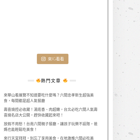
來IG看看
熱門文章
來華山看展覽不知道要吃什麼嗎？六間忠孝新生超強美
食，每間都是超人氣餐廳
壽喜燒控必收藏！湯底香、肉超嫩，台北必吃六間人氣壽
喜燒名店大公開，趕快收藏起來吧！
放假不用愁！台南六間親子餐廳，讓孩子玩樂不設限，爸
媽也能輕鬆吃美食！
來行天宮拜拜，別忘了享用美食，在地激推六間必吃美