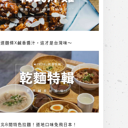
勁道麵條X鹹香醬汁，這才是台灣味～
台北8間特色拉麵！道地口味免飛日本！