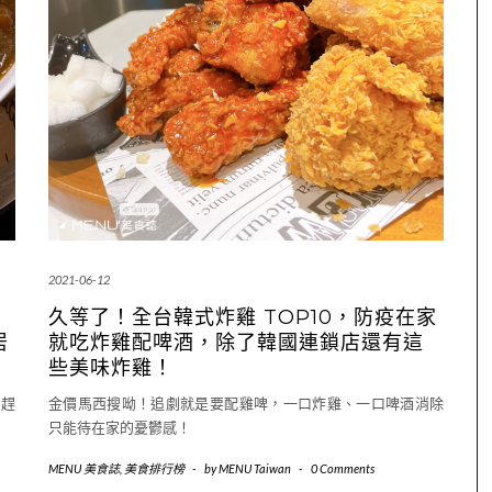
2021-06-12
久等了！全台韓式炸雞 TOP10，防疫在家
居
就吃炸雞配啤酒，除了韓國連鎖店還有這
些美味炸雞！
，趕
金價馬西搜呦！追劇就是要配雞啤，一口炸雞、一口啤酒消除
只能待在家的憂鬱感！
MENU 美食誌
,
美食排行榜
-
by
MENU Taiwan
-
0 Comments