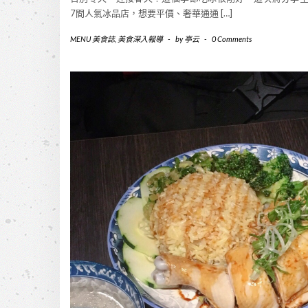
7間人氣冰品店，想要平價、奢華通通 […]
MENU 美食誌
,
美食深入報導
-
by
亭云
-
0 Comments