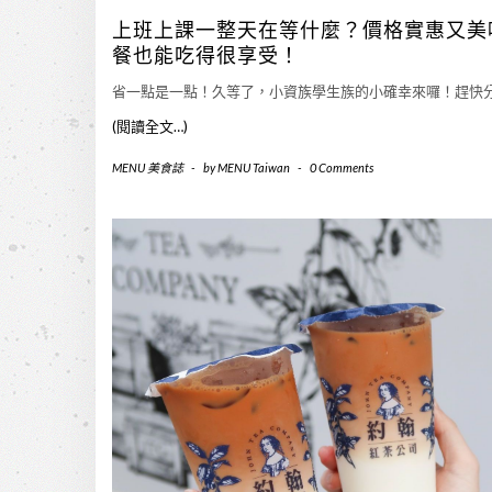
上班上課一整天在等什麼？價格實惠又美
餐也能吃得很享受！
省一點是一點！久等了，小資族學生族的小確幸來囉！趕快
(閱讀全文…)
MENU 美食誌
-
by
MENU Taiwan
-
0 Comments