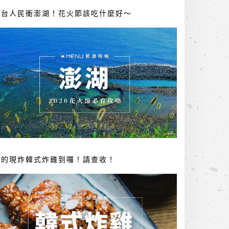
全台人民衝澎湖！花火節該吃什麼好～
你的現炸韓式炸雞到囉！請查收！