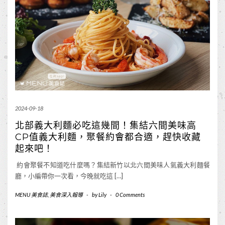
2024-09-18
北部義大利麵必吃這幾間！集結六間美味高
CP值義大利麵，聚餐約會都合適，趕快收藏
起來吧！
約會聚餐不知道吃什麼嗎？集結新竹以北六間美味人氣義大利麵餐
廳，小編帶你一次看，今晚就吃這 […]
MENU 美食誌
,
美食深入報導
-
by
Lily
-
0 Comments