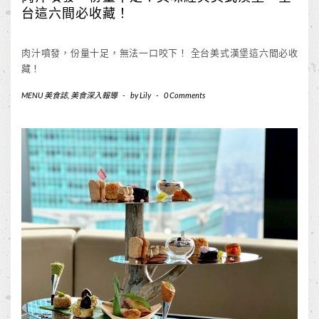
台這六間必收藏！
肉汁噴發，份量十足，無法一口咬下！ 全台美式漢堡這六間必收
藏！
MENU 美食誌
,
美食深入報導
-
by
Lily
-
0 Comments