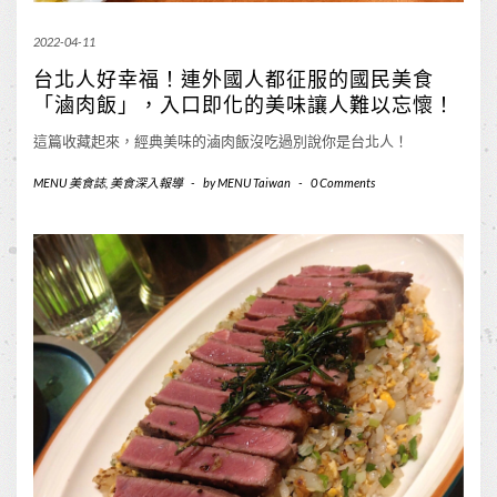
2022-04-11
台北人好幸福！連外國人都征服的國民美食
「滷肉飯」，入口即化的美味讓人難以忘懷！
這篇收藏起來，經典美味的滷肉飯沒吃過別說你是台北人！
MENU 美食誌
,
美食深入報導
-
by
MENU Taiwan
-
0 Comments