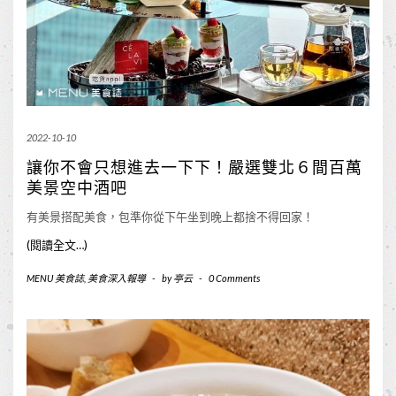
2022-10-10
讓你不會只想進去一下下！嚴選雙北６間百萬
美景空中酒吧
有美景搭配美食，包準你從下午坐到晚上都捨不得回家！
(閱讀全文…)
MENU 美食誌
,
美食深入報導
-
by
亭云
-
0 Comments