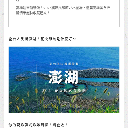
高雄週末新玩法！2026旗津風箏節7/25登場，這篇高雄美食推
薦清單趕快收藏起來！
全台人民衝澎湖！花火節該吃什麼好～
你的現炸韓式炸雞到囉！請查收！