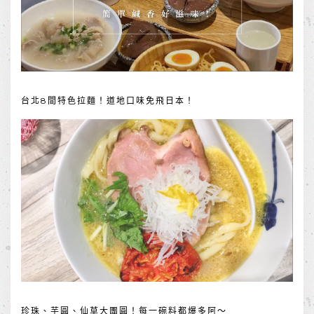
台北8間特色拉麵！道地口味免飛日本！
珍珠、芋圓、仙草大團圓！每一碗料都爆多阿～