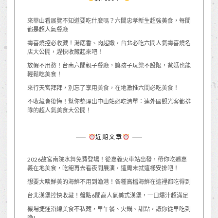
來華山看展覽不知道要吃什麼嗎？六間忠孝新生超強美食，每間
都是超人氣餐廳
壽喜燒控必收藏！湯底香、肉超嫩，台北必吃六間人氣壽喜燒名
店大公開，趕快收藏起來吧！
放假不用愁！台南六間親子餐廳，讓孩子玩樂不設限，爸媽也能
輕鬆吃美食！
來行天宮拜拜，別忘了享用美食，在地激推六間必吃美食！
不收藏會後悔！幫你整理出中山站必吃清單：連外國觀光客都排
隊的超人氣美食大公開！
近期文章
2026故宮南院水舞免費登場！從嘉義火車站出發，帶你吃遍嘉
義在地美食，吃飽再去看夜間展演，這周末就這樣安排吧！
想要大啖鮮美的海鮮不用到漁港！各種高檔海鮮在這裡都吃得到
台北漢堡控快收藏！盤點6間高人氣美式漢堡，一口爆汁超滿足
機場捷運沿線美食不私藏，早午餐、火鍋、甜點，讓你從早吃到
晚!