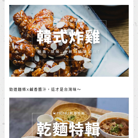
勁道麵條X鹹香醬汁，這才是台灣味～