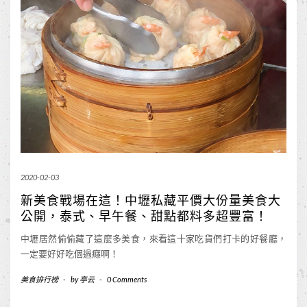
2020-02-03
新美食戰場在這！中壢私藏平價大份量美食大
公開，泰式、早午餐、甜點都料多超豐富！
中壢居然偷偷藏了這麼多美食，來看這十家吃貨們打卡的好餐廳，
一定要好好吃個過癮啊！
美食排行榜
-
by
亭云
-
0 Comments