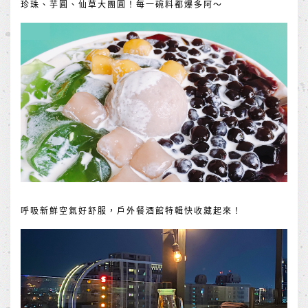
珍珠、芋圓、仙草大團圓！每一碗料都爆多阿～
呼吸新鮮空氣好舒服，戶外餐酒館特輯快收藏起來！