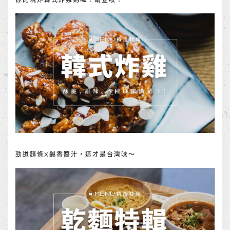
勁道麵條X鹹香醬汁，這才是台灣味～