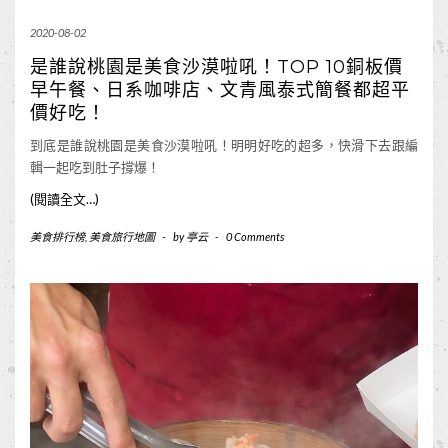
2020-08-02
是誰說桃園是美食沙漠啦吼！TOP 10銅板價
早午餐、日系咖啡店、文青風泰式簡餐都超平
價好吃！
到底是誰說桃園是美食沙漠啦吼！明明好吃的超多，快滑下去跟編
輯一起吃到肚子撐爆！
(閱讀全文…)
美食排行榜
,
美食旅行地圖
-
by
亭云
-
0 Comments