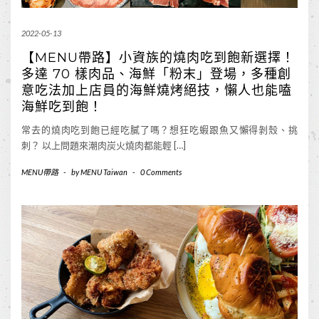
2022-05-13
【MENU帶路】小資族的燒肉吃到飽新選擇！
多達 70 樣肉品、海鮮「粉末」登場，多種創
意吃法加上店員的海鮮燒烤絕技，懶人也能嗑
海鮮吃到飽！
常去的燒肉吃到飽已經吃膩了嗎？想狂吃蝦跟魚又懶得剝殼、挑
刺？ 以上問題來潮肉炭火燒肉都能輕 […]
MENU帶路
-
by
MENU Taiwan
-
0 Comments