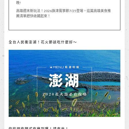
晚!
高雄週末新玩法！2026旗津風箏節7/25登場，這篇高雄美食推
薦清單趕快收藏起來！
全台人民衝澎湖！花火節該吃什麼好～
你的現炸韓式炸雞到囉！請查收！