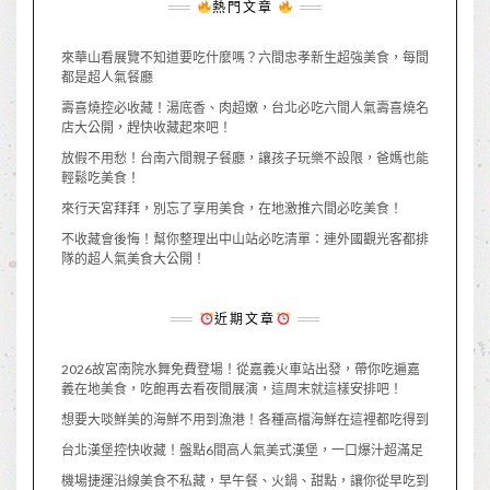
熱門文章
來華山看展覽不知道要吃什麼嗎？六間忠孝新生超強美食，每間
都是超人氣餐廳
壽喜燒控必收藏！湯底香、肉超嫩，台北必吃六間人氣壽喜燒名
店大公開，趕快收藏起來吧！
放假不用愁！台南六間親子餐廳，讓孩子玩樂不設限，爸媽也能
輕鬆吃美食！
來行天宮拜拜，別忘了享用美食，在地激推六間必吃美食！
不收藏會後悔！幫你整理出中山站必吃清單：連外國觀光客都排
隊的超人氣美食大公開！
近期文章
2026故宮南院水舞免費登場！從嘉義火車站出發，帶你吃遍嘉
義在地美食，吃飽再去看夜間展演，這周末就這樣安排吧！
想要大啖鮮美的海鮮不用到漁港！各種高檔海鮮在這裡都吃得到
台北漢堡控快收藏！盤點6間高人氣美式漢堡，一口爆汁超滿足
機場捷運沿線美食不私藏，早午餐、火鍋、甜點，讓你從早吃到