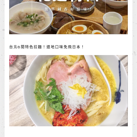
台北8間特色拉麵！道地口味免飛日本！