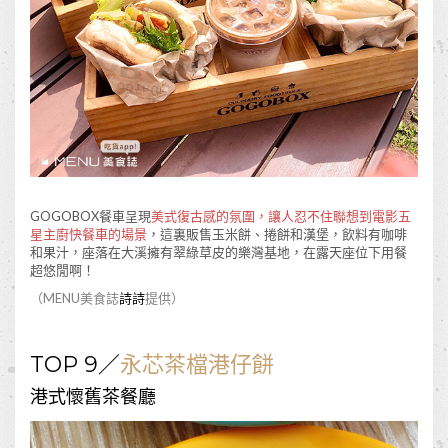
GOGOBOX餐車呈現
美式復古感的氛圍，讓人忍不住聯想到電影五
星主廚快餐車的場景
，這裏販售玉米餅、捲餅和漢堡，飲料有咖啡
和果汁，座落在大溪擁有翠綠草皮的樂灣基地，在露天座位下用餐
超悠閒啊！
（MENU美食誌
詩詩
提供）
TOP 9／
永芯茶檔港仔餅
港式懷舊茶餐廳