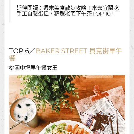
延伸閱讀：
週末美食散步攻略！來去宜蘭吃
手工自製蛋糕，精選老宅下午茶TOP 10 !
TOP 6／
BAKER STREET 貝克街早午
餐
桃園中壢早午餐女王