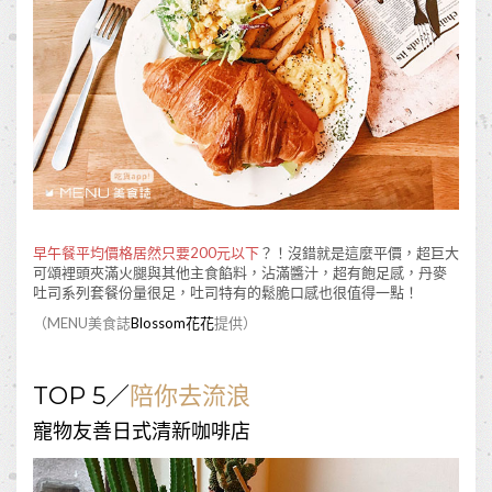
早午餐平均價格居然只要200元以下
？！沒錯就是這麼平價，超巨大
可頌裡頭夾滿火腿與其他主食餡料，沾滿醬汁，超有飽足感，丹麥
吐司系列套餐份量很足，吐司特有的鬆脆口感也很值得一點！
（MENU美食誌
Blossom花花
提供）
TOP 5／
陪你去流浪
寵物友善日式清新咖啡店