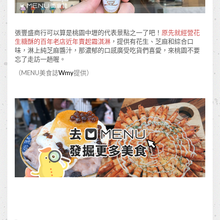
張豐盛商行可以算是桃園中壢的代表景點之一了吧！
原先就經營花
生糖酥的百年老店近年賣起霜淇淋
，提供有花生、芝麻和綜合口
味，淋上純芝麻醬汁，那濃郁的口感廣受吃貨們喜愛，來桃園不要
忘了走訪一趟喔。
（MENU美食誌
Wmy
提供）