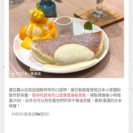
實在難以抗拒這個軟呼呼的口感啊！屋莎鬆餅屋使用日本小麥麵粉
製作舒芙蕾，
堅持吃起來的口感像雲端般柔軟
，現點現做每小時限
量20份，此外也可以吃吃看他們的早午餐或丼飯，都有滿滿的日本
味喔！
（MENU美食誌
Shi
提供）