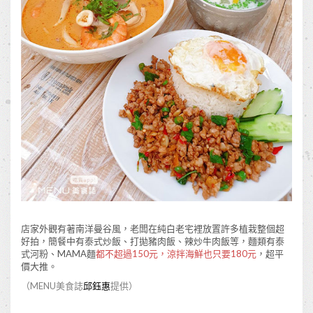
店家外觀有著南洋曼谷風，老闆在純白老宅裡放置許多植栽整個超
好拍，簡餐中有泰式炒飯、打拋豬肉飯、辣炒牛肉飯等，麵類有泰
式河粉、MAMA麵
都不超過150元，涼拌海鮮也只要180元
，超平
價大推。
（MENU美食誌
邱鈺惠
提供）