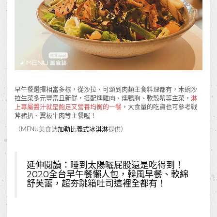
早午餐選擇相當多樣，從沙拉、可頌到肉類主食料理都有，木碗沙
拉生菜多元豐富且新鮮，搭配燻雞肉、燻鴨胸、軟殼蟹等主菜，
淋
上專屬醬汁就是飽足又營養均衡的一餐
，大食量的吃貨也可參考戰
斧豬扒、翼板牛肉等主餐喔！
（MENU美食誌
加勒比義式冰淇淋
提供）
延伸閱讀：
睡到太陽曬屁股還是吃得到！
2020全台早午餐懶人包，韓風早餐、軟綿
舒芙蕾，超夯跳箱吐司這裡全都有！