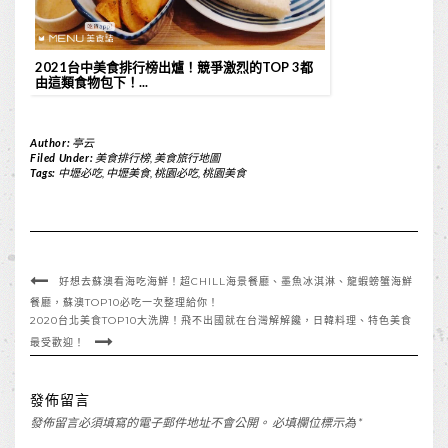
2021台中美食排行榜出爐！競爭激烈的TOP 3都
由這類食物包下！...
Author:
亭云
Filed Under:
美食排行榜
,
美食旅行地圖
Tags:
中壢必吃
,
中壢美食
,
桃園必吃
,
桃園美食
好想去蘇澳看海吃海鮮！超CHILL海景餐廳、墨魚冰淇淋、龍蝦螃蟹海鮮
餐廳，蘇澳TOP10必吃一次整理給你！
2020台北美食TOP10大洗牌！飛不出國就在台灣解解饞，日韓料理、特色美食
最受歡迎！
發佈留言
發佈留言必須填寫的電子郵件地址不會公開。
必填欄位標示為
*