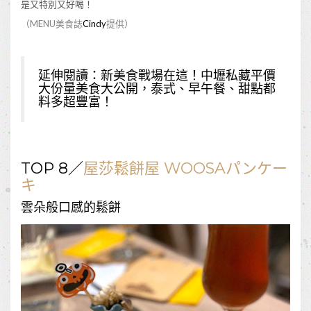
是又特別又好喝！
（MENU美食誌
Cindy
提供）
延伸閱讀：
新美食戰場在這！中壢私藏平價
大份量美食大公開，泰式、早午餐、甜點都
料多超豐富！
TOP 8／
屋莎鬆餅屋 WOOSAパンケー
キ
雲朵般口感的鬆餅