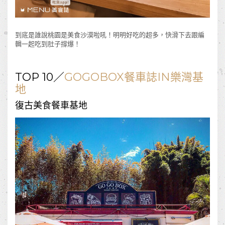
到底是誰說桃園是美食沙漠啦吼！明明好吃的超多，快滑下去跟編
輯一起吃到肚子撐爆！
TOP 10／
GOGOBOX餐車誌IN樂灣基
地
復古美食餐車基地