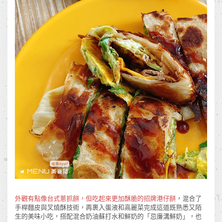
外觀有點像台式蔥抓餅，但吃起來更加酥脆的招牌港仔餅
，混合了
手桿麵皮與叉燒酥技術，再裹入蛋液和高麗菜完成這道既熟悉又陌
生的美味小吃，搭配混合奶油蘇打水和鮮奶的「忌廉溝鮮奶」，也