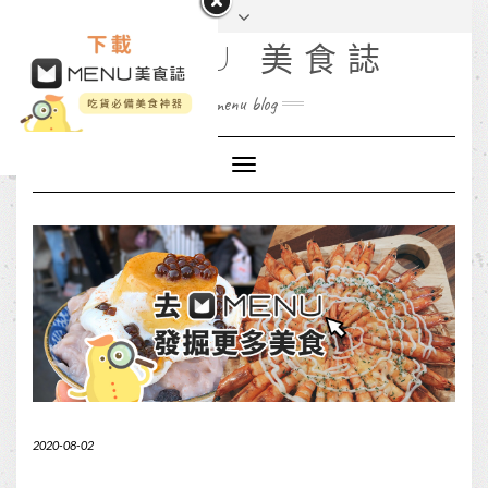
MENU 美食誌
menu blog
Toggle
Navigation
2020-08-02