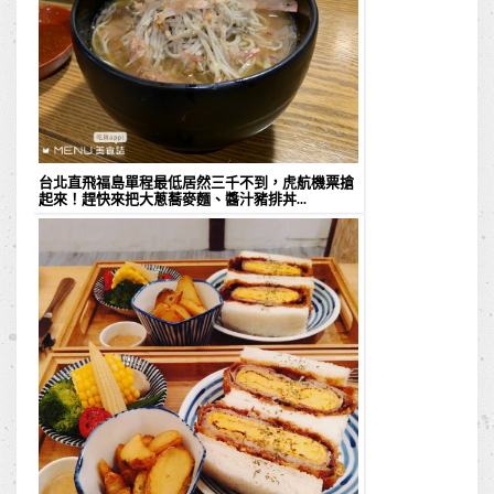
台北直飛福島單程最低居然三千不到，虎航機票搶
起來！趕快來把大蔥蕎麥麵、醬汁豬排丼...