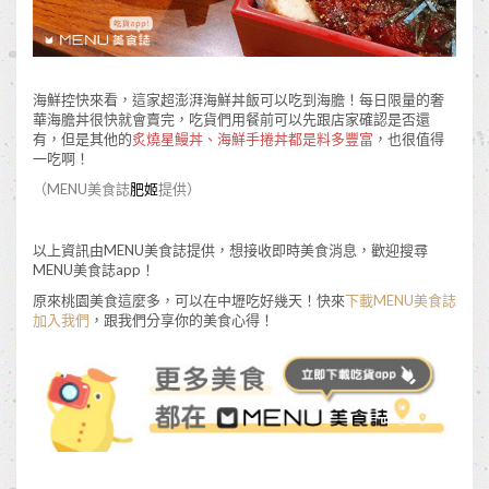
海鮮控快來看，這家超澎湃海鮮丼飯可以吃到海膽！每日限量的奢
華海膽丼很快就會賣完，吃貨們用餐前可以先跟店家確認是否還
有，但是其他的
炙燒星鰻丼、海鮮手捲丼都是料多豐富
，也很值得
一吃啊！
（MENU美食誌
肥姬
提供）
以上資訊由MENU美食誌提供，想接收即時美食消息，歡迎搜尋
MENU美食誌app！
原來桃園美食這麼多，可以在中壢吃好幾天！快來
下載MENU美食誌
加入我們
，跟我們分享你的美食心得！