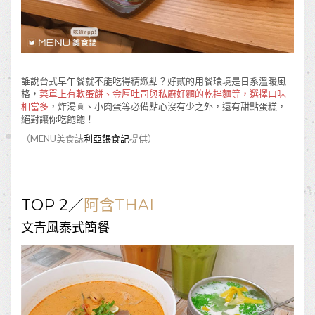
誰說台式早午餐就不能吃得精緻點？好貳的用餐環境是日系溫暖風
格，
菜單上有軟蛋餅、金厚吐司與私廚好麵的乾拌麵等，選擇口味
相當多
，炸湯圓、小肉蛋等必備點心沒有少之外，還有甜點蛋糕，
絕對讓你吃飽飽！
（MENU美食誌
利亞餵食記
提供）
TOP 2／
阿含THAI
文青風泰式簡餐