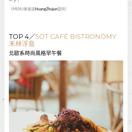
一下！
（MENU美食誌
HuangZhujun
提供）
TOP 4／
SÖT CAFÉ BISTRONÖMY
禾林浮島
北歐系時尚風格早午餐