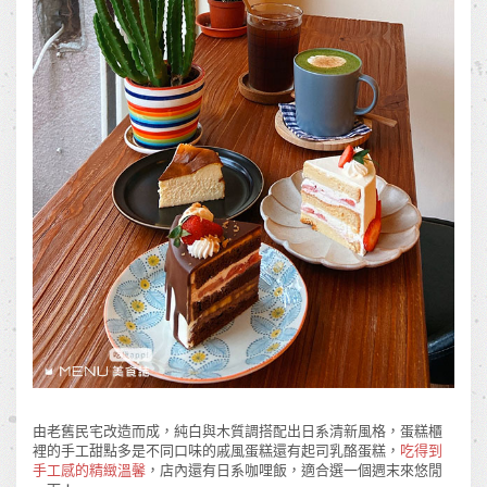
由老舊民宅改造而成，純白與木質調搭配出日系清新風格，蛋糕櫃
裡的手工甜點多是不同口味的戚風蛋糕還有起司乳酪蛋糕，
吃得到
手工感的精緻溫馨
，店內還有日系咖哩飯，適合選一個週末來悠閒