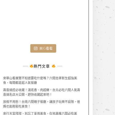
來IG看看
熱門文章
來華山看展覽不知道要吃什麼嗎？六間忠孝新生超強美
食，每間都是超人氣餐廳
壽喜燒控必收藏！湯底香、肉超嫩，台北必吃六間人氣壽
喜燒名店大公開，趕快收藏起來吧！
放假不用愁！台南六間親子餐廳，讓孩子玩樂不設限，爸
媽也能輕鬆吃美食！
來行天宮拜拜，別忘了享用美食，在地激推六間必吃美