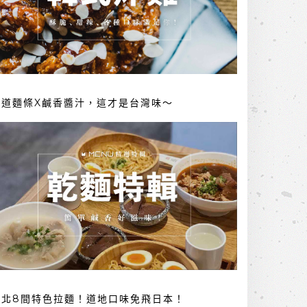
勁道麵條X鹹香醬汁，這才是台灣味～
台北8間特色拉麵！道地口味免飛日本！