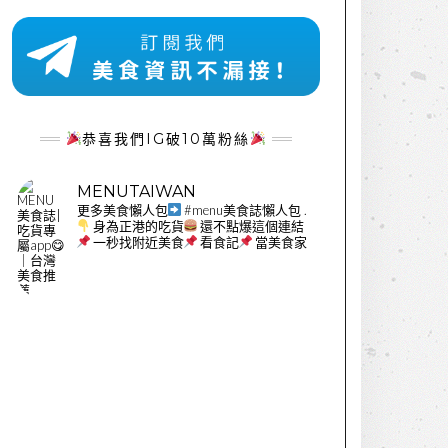
恭喜我們IG破10萬粉絲
MENUTAIWAN
更多美食懶人包
#menu美食誌懶人包
.
身為正港的吃貨
還不點爆這個連結
一秒找附近美食
看食記
當美食家