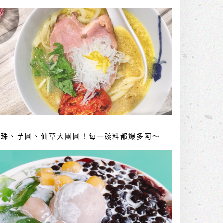
珍珠、芋圓、仙草大團圓！每一碗料都爆多阿～