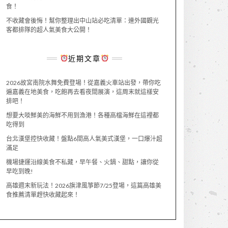
食！
不收藏會後悔！幫你整理出中山站必吃清單：連外國觀光
客都排隊的超人氣美食大公開！
近期文章
2026故宮南院水舞免費登場！從嘉義火車站出發，帶你吃
遍嘉義在地美食，吃飽再去看夜間展演，這周末就這樣安
排吧！
想要大啖鮮美的海鮮不用到漁港！各種高檔海鮮在這裡都
吃得到
台北漢堡控快收藏！盤點6間高人氣美式漢堡，一口爆汁超
滿足
機場捷運沿線美食不私藏，早午餐、火鍋、甜點，讓你從
早吃到晚!
高雄週末新玩法！2026旗津風箏節7/25登場，這篇高雄美
食推薦清單趕快收藏起來！