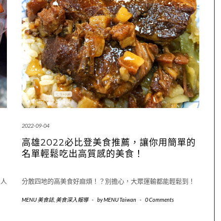
2022-09-04
高雄2022必比登美食推薦，讓你用簡單的
名單輕鬆吃出高質感的美食！
多人
分散四地的高美食好麻煩！？別擔心，大眾運輸都能輕鬆到！
MENU 美食誌
,
美食深入報導
-
by
MENU Taiwan
-
0 Comments