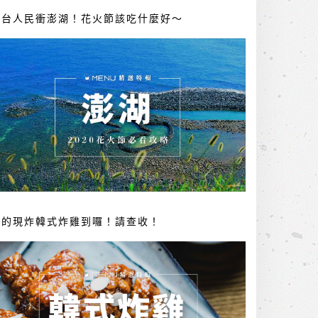
全台人民衝澎湖！花火節該吃什麼好～
你的現炸韓式炸雞到囉！請查收！