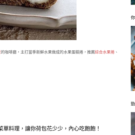
景
的咖啡廳，主打當季新鮮水果做成的水果蛋糕捲，推薦
綜合水果捲
、
菜單料理，讓你荷包花少少，內心吃飽飽！