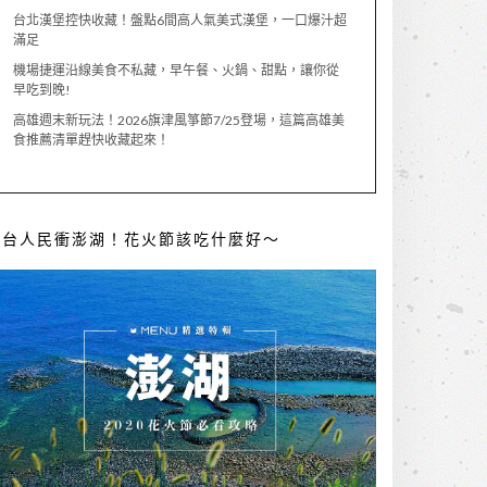
台北漢堡控快收藏！盤點6間高人氣美式漢堡，一口爆汁超
滿足
機場捷運沿線美食不私藏，早午餐、火鍋、甜點，讓你從
早吃到晚!
高雄週末新玩法！2026旗津風箏節7/25登場，這篇高雄美
食推薦清單趕快收藏起來！
全台人民衝澎湖！花火節該吃什麼好～