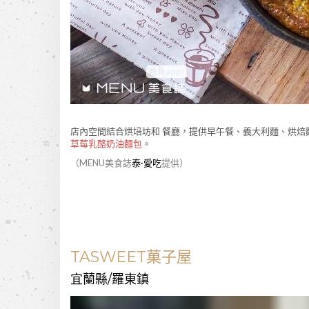
店內空間結合烘培坊和 餐廳，提供早午餐、義大利麵、烘焙
草莓乳酪奶油麵包
。
（MENU美食誌
泰·愛吃
提供）
TASWEET菓子屋
宜蘭縣/羅東鎮