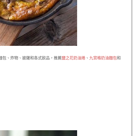
麵包、炸物、披薩和各式飲品，推薦
鹽之花奶油捲
、
九宮格奶油麵包
和