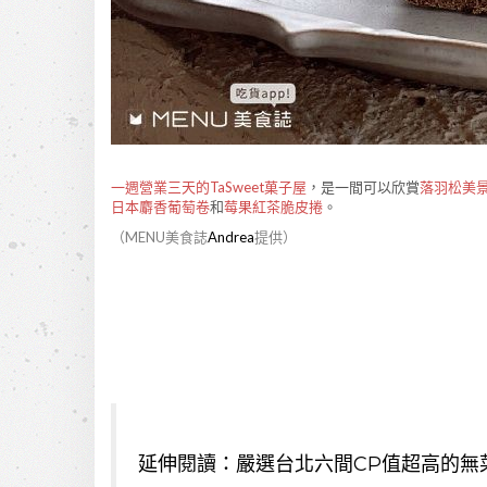
一週營業三天的TaSweet菓子屋
，是一間可以欣賞
落羽松美
日本麝香葡萄卷
和
莓果紅茶脆皮捲
。
（MENU美食誌
Andrea
提供）
延伸閱讀：
嚴選台北六間CP值超高的無