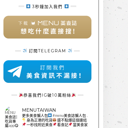
3秒鐘加入我們
訂閱TELEGRAM
恭喜我們IG破10萬粉絲
MENUTAIWAN
更多美食懶人包
#menu美食誌懶人包
.
身為正港的吃貨
還不點爆這個連結
一秒找附近美食
看食記
當美食家