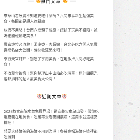
熱門文章
來華山看展覽不知道要吃什麼嗎？六間忠孝新生超強美
食，每間都是超人氣餐廳
放假不用愁！台南六間親子餐廳，讓孩子玩樂不設限，爸
媽也能輕鬆吃美食！
壽喜燒控必收藏！湯底香、肉超嫩，台北必吃六間人氣壽
喜燒名店大公開，趕快收藏起來吧！
來行天宮拜拜，別忘了享用美食，在地激推六間必吃美
食！
不收藏會後悔！幫你整理出中山站必吃清單：連外國觀光
客都排隊的超人氣美食大公開！
近期文章
2026故宮南院水舞免費登場！從嘉義火車站出發，帶你吃
遍嘉義在地美食，吃飽再去看夜間展演，這周末就這樣安
排吧！
想要大啖鮮美的海鮮不用到漁港！各種高檔海鮮在這裡都
吃得到