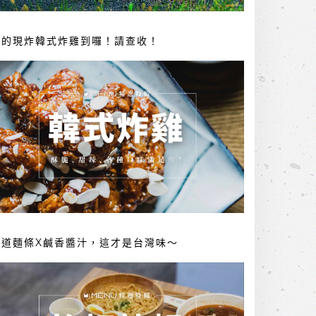
你的現炸韓式炸雞到囉！請查收！
勁道麵條X鹹香醬汁，這才是台灣味～