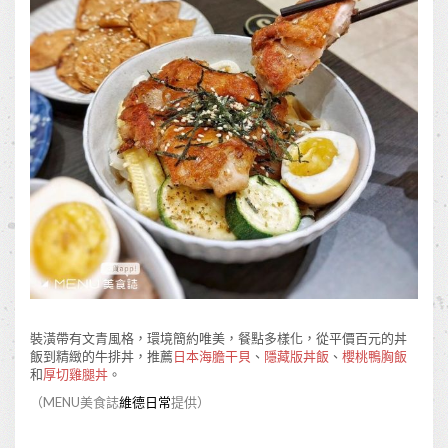
裝潢帶有文青風格，環境簡約唯美，餐點多樣化，從平價百元的丼
飯到精緻的牛排丼，推薦
日本海膽干貝
、
隱藏版丼飯
、
櫻桃鴨胸飯
和
厚切雞腿丼
。
（MENU美食誌
維德日常
提供）