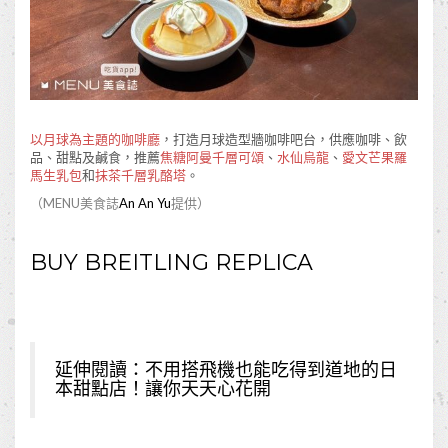
以月球為主題的咖啡廳
，打造月球造型牆咖啡吧台，供應咖啡、飲
品、甜點及鹹食，推薦
焦糖阿曼千層可頌
、
水仙烏龍
、
愛文芒果羅
馬生乳包
和
抹茶千層乳酪塔
。
（MENU美食誌
An An Yu
提供）
BUY BREITLING REPLICA
延伸閱讀：
不用搭飛機也能吃得到道地的日
本甜點店！讓你天天心花開