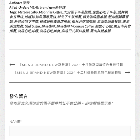
Author:
亭云
Filed Under:
MENU brand new新鮮誌
Tags:
Météore Labo
,
Moonrise Coffee
,
大安區下午茶推薦
,
左營必吃下午茶
,
感丼現
食五甲店
,
拾貳鮮 鮮魚湯專賣店
,
新北下午茶推薦
,
新北咖啡廳推薦
,
新北新開幕餐
廳
,
新莊必吃下午茶
,
日式蕨餅專賣店推薦
,
樹林必吃咖啡廳
,
澎湖新開幕餐廳
,
澎湖
美食推薦
,
硫磺 Sulfur
,
興月咖啡
,
興月咖啡 Moonrise Coffee
,
鄰居小心點
,
馬公市美食
推薦
,
高雄必吃丼飯
,
高雄必吃美食
,
高雄日式蕨餅推薦
,
鳳山丼飯推薦
【MENU BRAND NEW新鮮誌】2024 十月份新開幕特色餐廳特輯
【MENU BRAND NEW新鮮誌】2024 十二月份新開幕特色餐廳特輯
發佈留言
發佈留言必須填寫的電子郵件地址不會公開。
必填欄位標示為
*
NAME
*