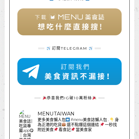
訂閱TELEGRAM
恭喜我們IG破10萬粉絲
MENUTAIWAN
更多美食懶人包
#menu美食誌懶人包
.
身
為正港的吃貨
還不點爆這個連結
一秒找
附近美食
看食記
當美食家