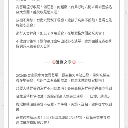
壽喜燒控必收藏！湯底香、肉超嫩，台北必吃六間人氣壽喜燒名
店大公開，趕快收藏起來吧！
放假不用愁！台南六間親子餐廳，讓孩子玩樂不設限，爸媽也能
輕鬆吃美食！
來行天宮拜拜，別忘了享用美食，在地激推六間必吃美食！
不收藏會後悔！幫你整理出中山站必吃清單：連外國觀光客都排
隊的超人氣美食大公開！
近期文章
2026故宮南院水舞免費登場！從嘉義火車站出發，帶你吃遍嘉
義在地美食，吃飽再去看夜間展演，這周末就這樣安排吧！
想要大啖鮮美的海鮮不用到漁港！各種高檔海鮮在這裡都吃得到
台北漢堡控快收藏！盤點6間高人氣美式漢堡，一口爆汁超滿足
機場捷運沿線美食不私藏，早午餐、火鍋、甜點，讓你從早吃到
晚!
高雄週末新玩法！2026旗津風箏節7/25登場，這篇高雄美食推
薦清單趕快收藏起來！