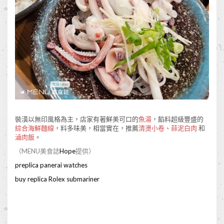
裝潢以無印風格為主，店家有著鮮美可口的
魚湯
，餡料超級豐盛的
綜合海鮮麵線
，料多味美，相當實在，推薦
清燙小卷
、
蒜泥白肉
和
滷肉飯
。
（MENU美食誌
Hope
提供）
preplica panerai watches
buy replica Rolex submariner