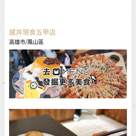
感丼現食五甲店
高雄市/鳳山區