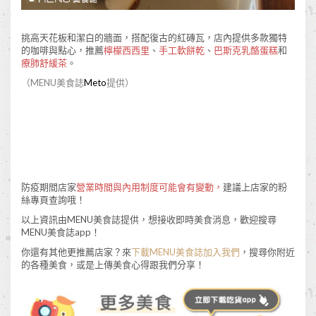
挑高天花板和潔白的牆面，搭配復古的紅磚瓦，店內提供多款獨特
的咖啡與點心，推薦
檸檬西西里
、
手工軟餅乾
、
巴斯克乳酪蛋糕
和
療肺舒緩茶
。
（MENU美食誌
Meto
提供）
防疫期間店家
營業時間與內用制度可能會有變動，
建議上店家的粉
絲專頁查詢哦！
以上資訊由MENU美食誌提供，想接收即時美食消息，歡迎搜尋
MENU美食誌app！
你還有其他更推薦店家？來
下載MENU美食誌加入我們
，搜尋你附近
的各種美食，或是上傳美食心得跟我們分享！