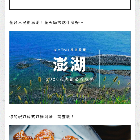
全台人民衝澎湖！花火節該吃什麼好～
你的現炸韓式炸雞到囉！請查收！