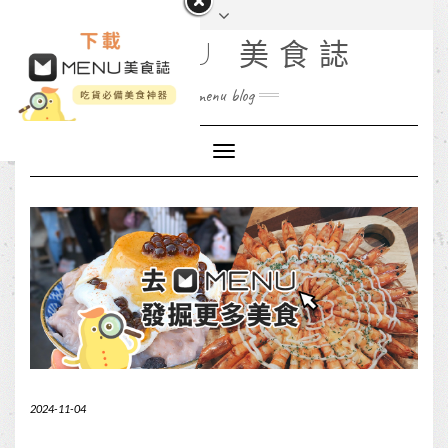
MENU 美食誌
menu blog
Toggle
Navigation
2024-11-04