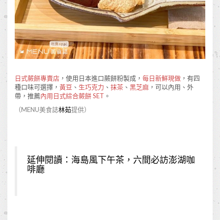
日式蕨餅專賣店
，使用日本進口蕨餅粉製成，
每日新鮮現做
，有四
種口味可選擇，
黃豆
、
生巧克力
、
抹茶
、
黑芝麻
，可以內用、外
帶，推薦
內用日式綜合蕨餅 SET
。
（MENU美食誌
林茹
提供）
延伸閱讀：
海島風下午茶，六間必訪澎湖咖
啡廳