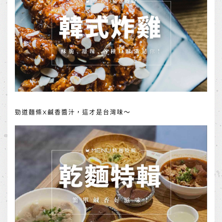
勁道麵條X鹹香醬汁，這才是台灣味～