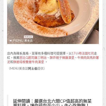
店內為韓系風格，菜單有多種料理可提選擇，以
17小時法國吐司
走
紅，推薦
芭比Q起司雞三明治
、
酥炸親子辣雞漢堡
、
牛頰肉與馬鈴薯
泥
和
酥脆培根雙層牛肉漢堡
。
（MENU美食誌
阿土伯
提供）
延伸閱讀：
嚴選台北六間CP值超高的無菜
單料理，讓你荷包花少少，內心吃飽飽！