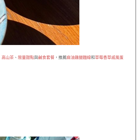
、
高山茶
、
限量甜點
與
鹹食套餐
，推薦
麻油雞腿麵線
和
草莓香草戚風蛋