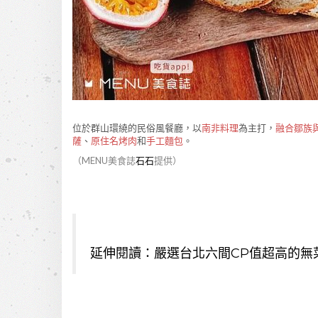
位於群山環繞的民俗風餐廳，以
南非料理
為主打，
融合鄒族
薩
、
原住名烤肉
和
手工麵包
。
（MENU美食誌
石石
提供）
延伸閱讀：
嚴選台北六間CP值超高的無