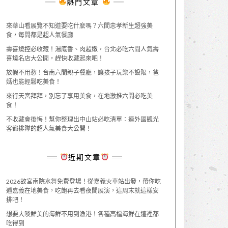
熱門文章
來華山看展覽不知道要吃什麼嗎？六間忠孝新生超強美
食，每間都是超人氣餐廳
壽喜燒控必收藏！湯底香、肉超嫩，台北必吃六間人氣壽
喜燒名店大公開，趕快收藏起來吧！
放假不用愁！台南六間親子餐廳，讓孩子玩樂不設限，爸
媽也能輕鬆吃美食！
來行天宮拜拜，別忘了享用美食，在地激推六間必吃美
食！
不收藏會後悔！幫你整理出中山站必吃清單：連外國觀光
客都排隊的超人氣美食大公開！
近期文章
2026故宮南院水舞免費登場！從嘉義火車站出發，帶你吃
遍嘉義在地美食，吃飽再去看夜間展演，這周末就這樣安
排吧！
想要大啖鮮美的海鮮不用到漁港！各種高檔海鮮在這裡都
吃得到