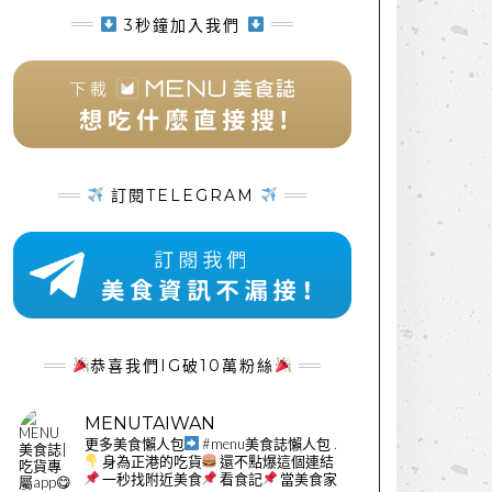
3秒鐘加入我們
訂閱TELEGRAM
恭喜我們IG破10萬粉絲
MENUTAIWAN
更多美食懶人包
#menu美食誌懶人包
.
身為正港的吃貨
還不點爆這個連結
一秒找附近美食
看食記
當美食家