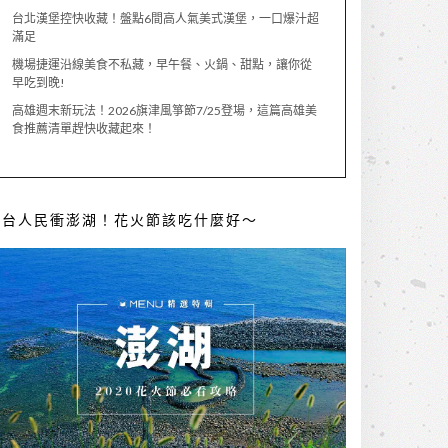
台北漢堡控快收藏！盤點6間高人氣美式漢堡，一口爆汁超
滿足
機場捷運沿線美食不私藏，早午餐、火鍋、甜點，讓你從
早吃到晚!
高雄週末新玩法！2026旗津風箏節7/25登場，這篇高雄美
食推薦清單趕快收藏起來！
全台人民衝澎湖！花火節該吃什麼好～