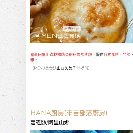
嘉義阿里山森林鐵路旁的秘境咖啡廳
，提供
各式咖啡
、
特調
糕
。
（MENU美食誌
山口久美子
提供）
HANA廚房(來吉部落廚房)
嘉義縣/阿里山鄉