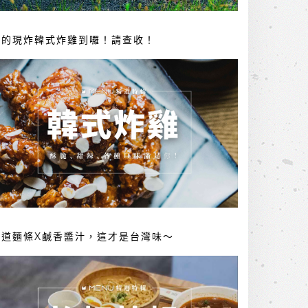
你的現炸韓式炸雞到囉！請查收！
勁道麵條X鹹香醬汁，這才是台灣味～