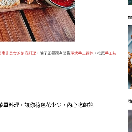
與南非美食的創意料理
，除了正餐還有販售
現烤手工麵包
，推薦
手工披
菜單料理，讓你荷包花少少，內心吃飽飽！