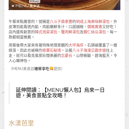
午餐來點厲害的！號稱是
八斗子鼎泰豐
的
玥成上海美味鮮湯包
，外
皮薄到能看透內餡，肉餡嫩鮮多汁，口感細緻，
價格實惠
又好吃！
店內還有創意的
韓式泡菜湯包
、
蟹肉鮮湯包
及
蝦仁絲瓜湯包
，每一
款都相當推薦。
用餐後帶大家來有著特殊地理景觀的
大坪海岸
，石頭被覆蓋了一層
綠藻，因此也被稱作
綠寶石秘境
。沿著
八斗子海濱公園步道
往上
走，就可以看見風景壯闊美麗的
忘憂谷
，山巒蜿蜒，碧海藍天，令
人心曠神怡。
（MENU美食誌
珊蒂享吃
提供）
延伸閱讀：
【MENU懶人包】烏來一日
遊，美食景點全攻略！
水漾芭里