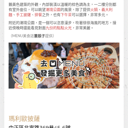
鵝黃色建築的外觀，內部裝潢以溫暖的棕色調為主，一二樓分別都
有室外座位，可以眺望
潮境公園
的風景，除了提供
火鍋
、
義大利
麵
、
手工披薩
、
排餐
之外，也有
下午茶
可以選擇，非常多元。
附近的潮境公園，是一個可以恣意漫步，吹著徐徐海風的地方，接
近傍晚時還能看見對面
九份的點點火光
，非常美麗。
（MENU美食誌
蕙娘子
提供）
瑪利歐披薩