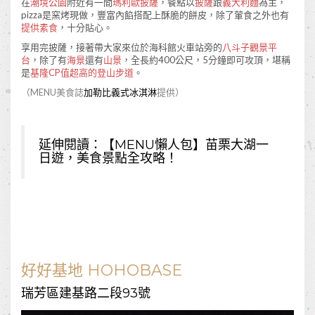
在
潮境公園
附近有一間
瑪利歐披薩
，餐點以
披薩
跟
義大利麵
為主，
pizza是窯烤現做，豐富內餡搭配上酥脆的餅皮，除了葷食之外也有
提供素食
，十分貼心。
享用完披薩，接著帶大家來位於海科館火車站旁的
八斗子觀景平
台
，除了有
海景
還有
山景
，全長約400公尺，5分鐘即可攻頂，堪稱
是
基隆CP值超高的登山步道
。
（MENU美食誌
加勒比義式冰淇淋
提供）
延伸閱讀：
【MENU懶人包】苗栗大湖一
日遊，美食景點全攻略！
好好基地 HOHOBASE
瑞芳區建基路二段93號