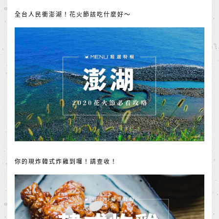
全台人民衝澎湖！花火節該吃什麼好～
你的現炸韓式炸雞到囉！請查收！