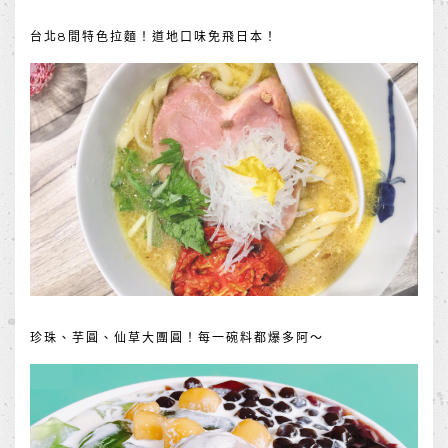
台北8間特色拉麵！道地口味免飛日本！
珍珠、芋圓、仙草大團圓！每一碗料都爆多阿～