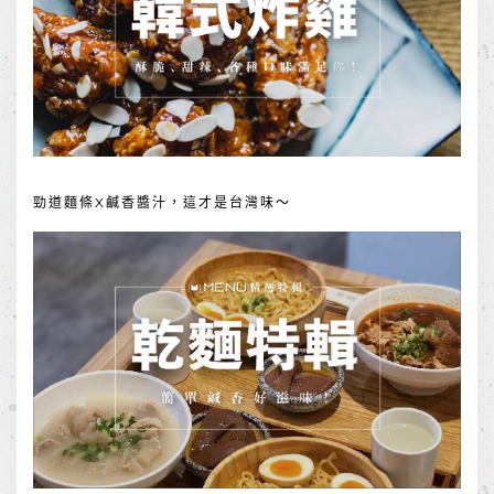
勁道麵條X鹹香醬汁，這才是台灣味～