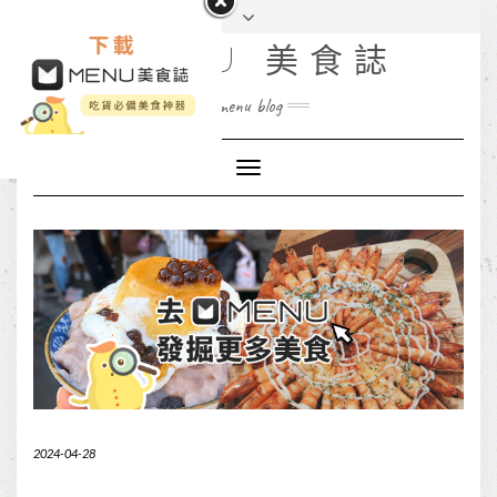
MENU 美食誌
menu blog
Toggle
Navigation
2024-04-28