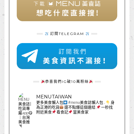
訂閱TELEGRAM
恭喜我們IG破10萬粉絲
MENUTAIWAN
更多美食懶人包
#menu美食誌懶人包
.
身
為正港的吃貨
還不點爆這個連結
一秒找
附近美食
看食記
當美食家