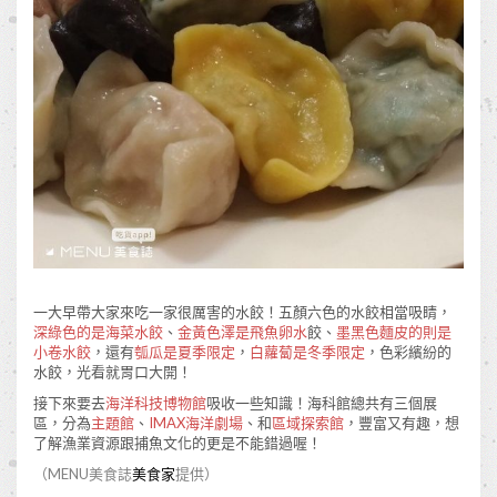
一大早帶大家來吃一家很厲害的水餃！五顏六色的水餃相當吸睛，
深綠色的是海菜水餃
、
金黃色澤是飛魚卵水
餃、
墨黑色麵皮的則是
小卷水餃
，還有
瓠瓜是夏季限定
，
白蘿蔔是冬季限定
，色彩繽紛的
水餃，光看就胃口大開！
接下來要去
海洋科技博物館
吸收一些知識！海科館總共有三個展
區，分為
主題館
、
IMAX海洋劇場
、和
區域探索館
，豐富又有趣，想
了解漁業資源跟捕魚文化的更是不能錯過喔！
（MENU美食誌
美食家
提供）