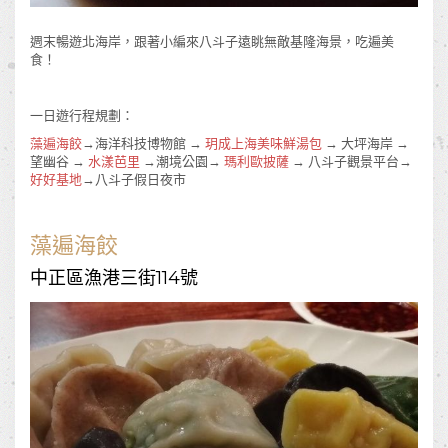
週末暢遊北海岸，跟著小編來八斗子遠眺無敵基隆海景，吃遍美
食！
一日遊行程規劃：
藻遍海餃
→海洋科技博物館 →
玥成上海美味鮮湯包
→ 大坪海岸 →
望幽谷 →
水漾芭里
→潮境公園→
瑪利歐披薩
→ 八斗子觀景平台→
好好基地
→八斗子假日夜市
藻遍海餃
中正區漁港三街114號