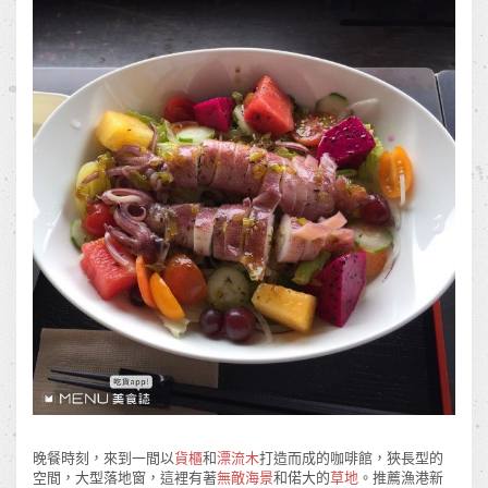
晚餐時刻，來到一間以
貨櫃
和
漂流木
打造而成的咖啡館，狹長型的
空間，大型落地窗，這裡有著
無敵海景
和偌大的
草地
。推薦漁港新