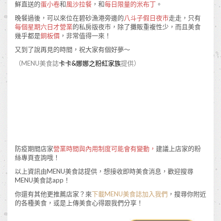
鮮直送的
蛋小卷
和
風沙拉餐
，和
每日限量的米布丁
。
晚餐過後，可以來位在碧砂漁港旁邊的
八斗子假日夜市
走走，只有
每個星期六日才營業
的私房版夜市，除了攤販重複性少，而且美食
幾乎都是
銅板價
，非常值得一來！
又到了說再見的時間，祝大家有個好夢～
（MENU美食誌
卡卡&娜娜之粉紅家族
提供）
防疫期間店家
營業時間與內用制度可能會有變動，
建議上店家的粉
絲專頁查詢哦！
以上資訊由MENU美食誌提供，想接收即時美食消息，歡迎搜尋
MENU美食誌app！
你還有其他更推薦店家？來
下載MENU美食誌加入我們
，搜尋你附近
的各種美食，或是上傳美食心得跟我們分享！