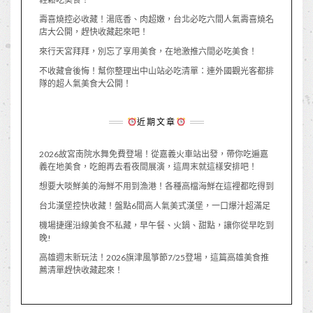
壽喜燒控必收藏！湯底香、肉超嫩，台北必吃六間人氣壽喜燒名
店大公開，趕快收藏起來吧！
來行天宮拜拜，別忘了享用美食，在地激推六間必吃美食！
不收藏會後悔！幫你整理出中山站必吃清單：連外國觀光客都排
隊的超人氣美食大公開！
近期文章
2026故宮南院水舞免費登場！從嘉義火車站出發，帶你吃遍嘉
義在地美食，吃飽再去看夜間展演，這周末就這樣安排吧！
想要大啖鮮美的海鮮不用到漁港！各種高檔海鮮在這裡都吃得到
台北漢堡控快收藏！盤點6間高人氣美式漢堡，一口爆汁超滿足
機場捷運沿線美食不私藏，早午餐、火鍋、甜點，讓你從早吃到
晚!
高雄週末新玩法！2026旗津風箏節7/25登場，這篇高雄美食推
薦清單趕快收藏起來！