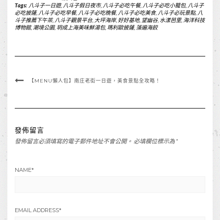
Tags:
八斗子一日遊
,
八斗子假日夜市
,
八斗子必吃午餐
,
八斗子必吃小籠包
,
八斗子
必吃披薩
,
八斗子必吃早餐
,
八斗子必吃晚餐
,
八斗子必吃美食
,
八斗子必玩景點
,
八
斗子推薦下午茶
,
八斗子觀景平台
,
大坪海岸
,
好好基地
,
望幽谷
,
水漾芭里
,
海洋科技
博物館
,
潮境公園
,
玥成上海美味鮮湯包
,
瑪利歐披薩
,
藻遍海餃
【MENU懶人包】南庄老街一日遊，美食景點全攻略！
發佈留言
發佈留言必須填寫的電子郵件地址不會公開。
必填欄位標示為
*
NAME
*
EMAIL ADDRESS
*