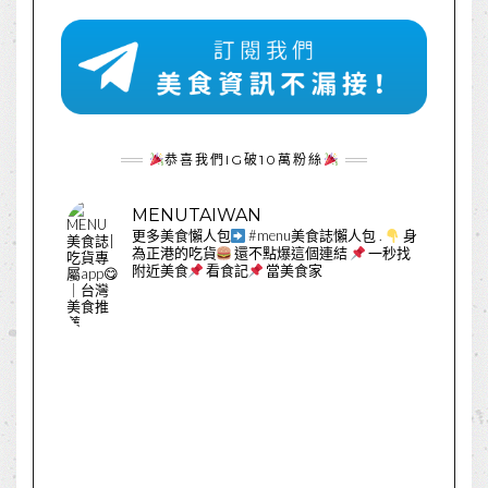
恭喜我們IG破10萬粉絲
MENUTAIWAN
更多美食懶人包
#menu美食誌懶人包
.
身
為正港的吃貨
還不點爆這個連結
一秒找
附近美食
看食記
當美食家