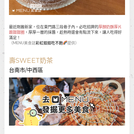
最近剛搬新家，位在東門路三段巷子內。必吃招牌的
厚顏奶酥厚片
跟甜甜圈
，厚厚一層的抹醬，趁熱時還會有點流下來，讓人吃得好
滿足！
（MENU美食誌
彩虹姐姐吃不飽
提供）
壽SWEET奶茶
台南市/中西區