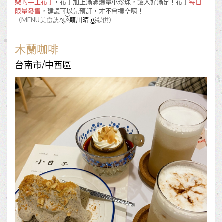
嫩的手工布丁
，布丁加上滿滿爆量小珍珠，讓人好滿足！布丁
每日
限量發售
，建議可以先預訂，才不會撲空唷！
（MENU美食誌
ஆོ穎川晴 ͜ღ҉
提供）
木蘭咖啡
台南市/中西區