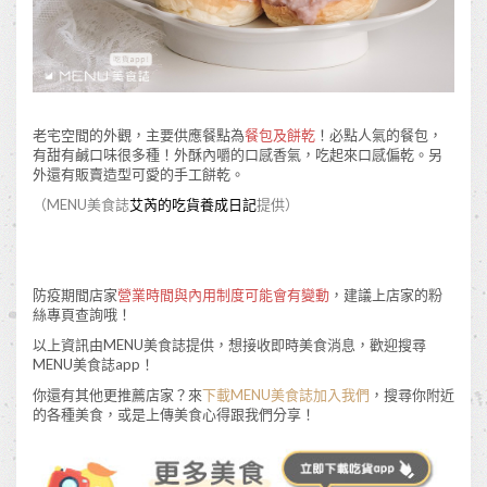
老宅空間的外觀，主要供應餐點為
餐包及餅乾
！必點人氣的餐包，
有甜有鹹口味很多種！外酥內嚼的口感香氣，吃起來口感偏乾。另
外還有販賣造型可愛的手工餅乾。
（MENU美食誌
艾芮的吃貨養成日記
提供）
防疫期間店家
營業時間與內用制度可能會有變動
，建議上店家的粉
絲專頁查詢哦！
以上資訊由MENU美食誌提供，想接收即時美食消息，歡迎搜尋
MENU美食誌app！
你還有其他更推薦店家？來
下載MENU美食誌加入我們
，搜尋你附近
的各種美食，或是上傳美食心得跟我們分享！