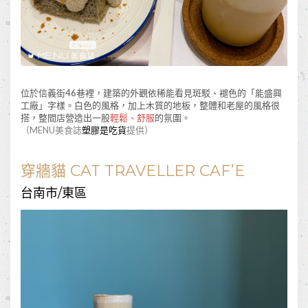
位於信義街46巷裡，建築的外觀依稀能看見斑駁、褪色的「能盛興
工廠」字樣。白色的風格，加上木質的地板，整體和老屋的風格很
搭，整間店營造出一股
輕鬆、舒服
的氛圍。
（MENU美食誌
塑膠是吃貨
提供）
穿牆貓 CAT TRAVELLER CAF’E
台南市/東區