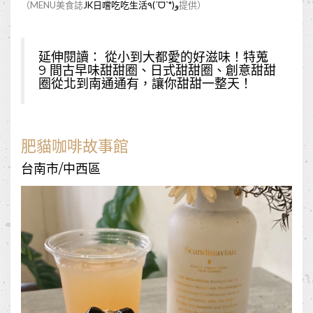
（MENU美食誌
JK日嚐吃吃生活٩(ˊᗜˋ*)و
提供）
延伸閱讀：
從小到大都愛的好滋味！特蒐
9 間古早味甜甜圈、日式甜甜圈、創意甜甜
圈從北到南通通有，讓你甜甜一整天！
肥貓咖啡故事館
台南市/中西區