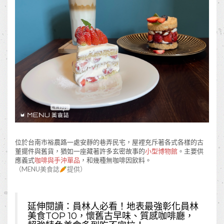
位於台南市裕農路一處安靜的巷弄民宅，屋裡充斥著各式各樣的古
董擺件與舊貨，猶如一座藏著許多玄密故事的
小型博物館
。主要供
應義式
咖啡與手沖單品
，和幾種無咖啡因飲料。
（MENU美食誌
提供）
延伸閱讀：
員林人必看！地表最強彰化員林
美食TOP 10，懷舊古早味、質感咖啡廳，