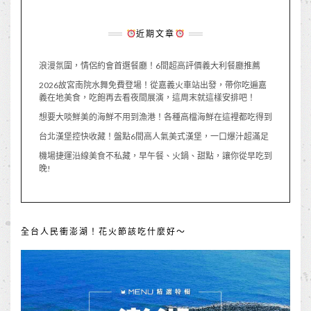
近期文章
浪漫氛圍，情侶約會首選餐廳！6間超高評價義大利餐廳推薦
2026故宮南院水舞免費登場！從嘉義火車站出發，帶你吃遍嘉
義在地美食，吃飽再去看夜間展演，這周末就這樣安排吧！
想要大啖鮮美的海鮮不用到漁港！各種高檔海鮮在這裡都吃得到
台北漢堡控快收藏！盤點6間高人氣美式漢堡，一口爆汁超滿足
機場捷運沿線美食不私藏，早午餐、火鍋、甜點，讓你從早吃到
晚!
全台人民衝澎湖！花火節該吃什麼好～