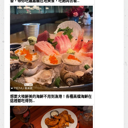
發，帶你吃遍嘉義在地美食，吃飽再去看...
想要大啖鮮美的海鮮不用到漁港！各種高檔海鮮在
這裡都吃得到...