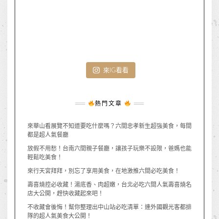
來IG看看
熱門文章
來華山看展覽不知道要吃什麼嗎？六間忠孝新生超強美食，每間
都是超人氣餐廳
放假不用愁！台南六間親子餐廳，讓孩子玩樂不設限，爸媽也能
輕鬆吃美食！
來行天宮拜拜，別忘了享用美食，在地激推六間必吃美食！
壽喜燒控必收藏！湯底香、肉超嫩，台北必吃六間人氣壽喜燒名
店大公開，趕快收藏起來吧！
不收藏會後悔！幫你整理出中山站必吃清單：連外國觀光客都排
隊的超人氣美食大公開！