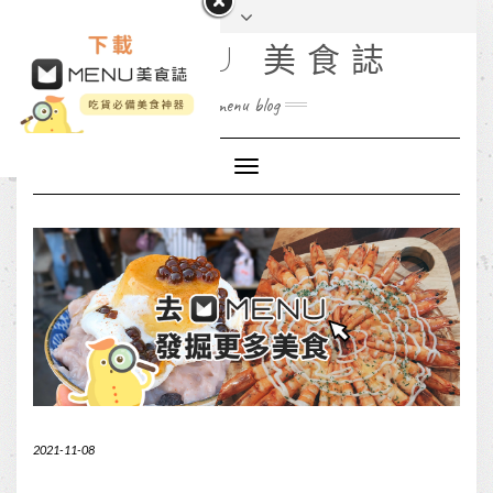
MENU 美食誌
menu blog
Toggle
Navigation
2021-11-08