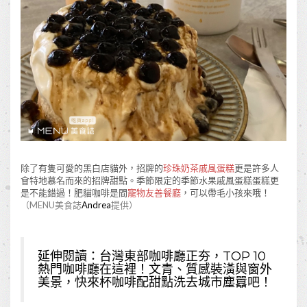
除了有隻可愛的黑白店貓外，招牌的
珍珠奶茶戚風蛋糕
更是許多人
會特地慕名而來的招牌甜點。季節限定的季節水果戚風蛋糕蛋糕更
是不能錯過！肥貓咖啡是間
寵物友善餐廳
，可以帶毛小孩來哦！
（MENU美食誌
Andrea
提供）
延伸閱讀：
台灣東部咖啡廳正夯，TOP 10
熱門咖啡廳在這裡！文青、質感裝潢與窗外
美景，快來杯咖啡配甜點洗去城市塵囂吧！