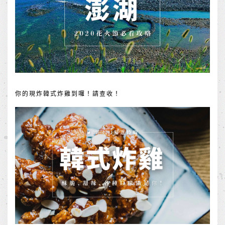
你的現炸韓式炸雞到囉！請查收！