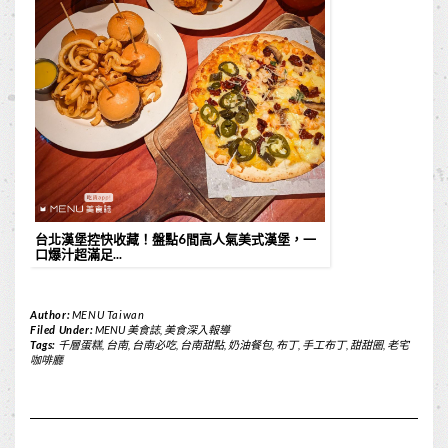
台北漢堡控快收藏！盤點6間高人氣美式漢堡，一
口爆汁超滿足...
Author:
MENU Taiwan
Filed Under:
MENU 美食誌
,
美食深入報導
Tags:
千層蛋糕
,
台南
,
台南必吃
,
台南甜點
,
奶油餐包
,
布丁
,
手工布丁
,
甜甜圈
,
老宅
咖啡廳