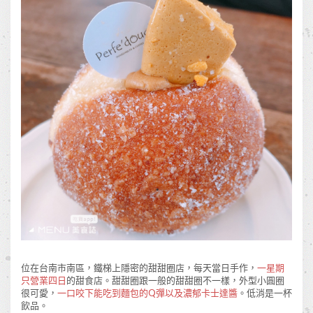
位在台南市南區，鐵梯上隱密的甜甜圈店，每天當日手作，
一星期
只營業四日
的甜食店。甜甜圈跟一般的甜甜圈不一樣，外型小圓圈
很可愛，
一口咬下能吃到麵包的
Q
彈以及濃郁卡士達醬
。低消是一杯
飲品。