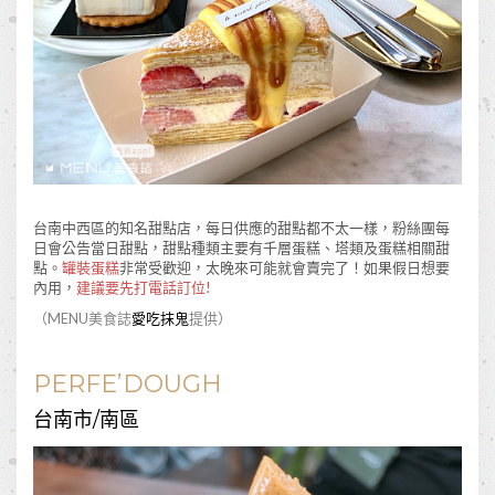
台南中西區的知名甜點店，每日供應的甜點都不太一樣，粉絲團每
日會公告當日甜點，甜點種類主要有千層蛋糕、塔類及蛋糕相關甜
點。
罐裝蛋糕
非常受歡迎，太晚來可能就會賣完了！如果假日想要
內用，
建議要先打電話訂位!
（MENU美食誌
愛吃抹鬼
提供）
PERFE’DOUGH
台南市/南區