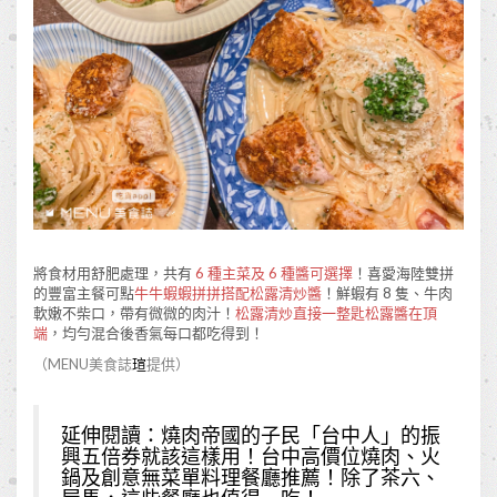
將食材用舒肥處理，共有
6 種主菜及 6 種醬可選擇
！喜愛海陸雙拼
的豐富主餐可點
牛牛蝦蝦拼拼搭配松露清炒醬
！鮮蝦有 8 隻、牛肉
軟嫩不柴口，帶有微微的肉汁！
松露清炒直接一整匙松露醬在頂
端
，均勻混合後香氣每口都吃得到！
（MENU美食誌
瑄
提供）
延伸閱讀：
燒肉帝國的子民「台中人」的振
興五倍券就該這樣用！台中高價位燒肉、火
鍋及創意無菜單料理餐廳推薦！除了茶六、