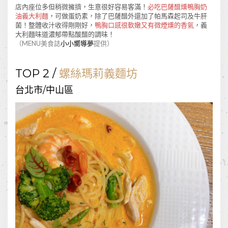
店內座位多但稍微擁擠，生意很好容易客滿！
必吃巴薩醋燻鴨胸奶
油義大利麵
，可做蛋奶素，除了巴薩醋外還加了帕馬森起司及牛肝
菌！整體收汁收得剛剛好，
鴨胸口感很軟嫩又有微煙燻的香氣
，義
大利麵味道濃郁帶點酸醋的調味！
（MENU美食誌
小小嚮導夢
提供）
TOP 2 /
螺絲瑪莉義麵坊
台北市/中山區