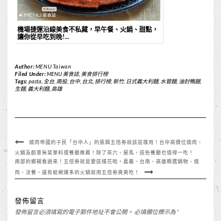
機場捷運沿線美食不私藏，早午餐、火鍋、甜點，
讓你從早吃到晚!...
Author:
MENU Taiwan
Filed Under:
MENU 美食誌
,
美食排行榜
Tags:
pasta
,
全台
,
南投
,
台中
,
台北
,
排行榜
,
新竹
,
日式義大利麵
,
水管麵
,
油封鴨腿
,
生麵
,
義大利麵
,
高雄
燒肉帝國的子民「台中人」的振興五倍券就該這樣用！台中高價位燒肉、
火鍋及創意無菜單料理餐廳推薦！除了茶六、屋馬，這些餐廳也值得一吃！
南部的鄉親看過來！五倍券就是要這樣花啦，嘉義、台南、高雄精選鍋物、燒
肉、法餐，還有蛤蜊爆多的火鍋就用五倍券爽爽吃！
發佈留言
發佈留言必須填寫的電子郵件地址不會公開。
必填欄位標示為
*