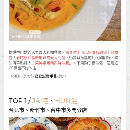
捷運中山站的人氣義大利麵餐廳，
隨桌附上可以無限續的佛卡夏麵
包
！
必吃粉紅醬鮮蝦雞肉義大利麵
，奶醬與茄醬的比例剛剛好，酸
甜再帶點辣！
主菜鮮嫩雞肉與鮮蝦雙拼
，不用動手撥蝦殼！是附近
CP值蠻不錯的店！
（MENU美食誌
君君誠實手札
提供）
TOP 1 /
JAI宅
、
HUN混
台北市、新竹市、台中市多間分店