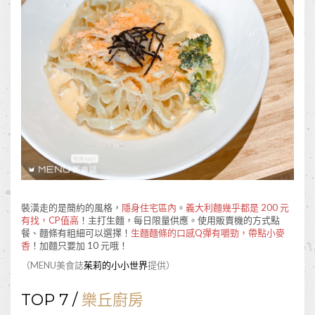
裝潢走的是簡約的風格，
隱身住宅區內
。
義大利麵幾乎都是 200 元
有找，CP值高
！主打生麵，每日限量供應。使用販賣機的方式點
餐、麵條有粗細可以選擇！
生麵麵條的口感Q彈有嚼勁，帶點小麥
香
！加麵只要加 10 元哦！
（MENU美食誌
茱莉的小小世界
提供）
TOP 7 /
樂丘廚房