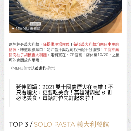
鹽埕超夯義大利麵，
僅提供現場候位
！
每道義大利麵均由日本主廚
精製
，味道淡雅順口！奶油醬汁與起司衫搭配十分濃郁！
主廚推薦
豬肉柚子胡椒義大利麵
，用料實在、CP值高！店休至10/20，之後
可能會開放內用哦！
（MENU美食誌
黃琪鈞
提供）
延伸閱讀：
2021 雙十國慶煙火在高雄！不
只看煙火，更要吃美食！高雄港周邊 8 間
必吃美食，電話訂位先訂起來啦！
TOP 3 /
SOLO PASTA 義大利餐館