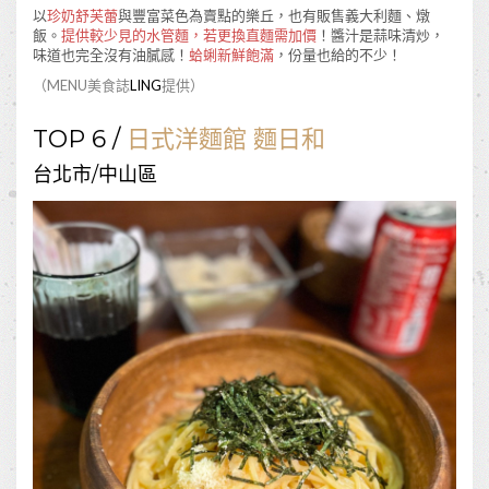
以
珍奶舒芙蕾
與豐富菜色為賣點的樂丘，也有販售義大利麵、燉
飯。
提供較少見的水管麵，若更換直麵需加價
！醬汁是蒜味清炒，
味道也完全沒有油膩感！
蛤蜊新鮮飽滿
，份量也給的不少！
（MENU美食誌
LING
提供）
TOP 6 /
日式洋麵館 麵日和
台北市/中山區