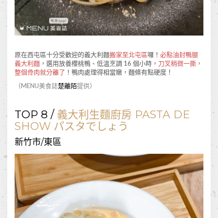
原在西屯區十分受歡迎的義大利麵
搬家至北屯區
囉！
必點油封鴨腿
義大利麵
，選用放養櫻桃鴨、低溫烹調 16 個小時，
刀叉稍微一撕，
整個骨肉就分離了
！鴨肉處理得相當嫩，麵條有點硬度！
（MENU美食誌
楚離陌
提供）
TOP 8 /
義大利生麵廚房 PASTA DE
SHOW パスタでしょう
新竹市/東區