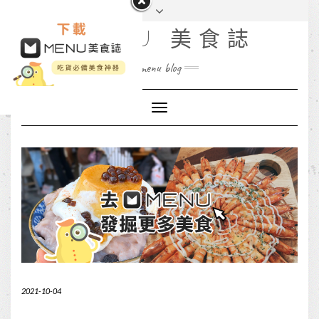
MENU 美食誌
menu blog
Toggle
Navigation
2021-10-04