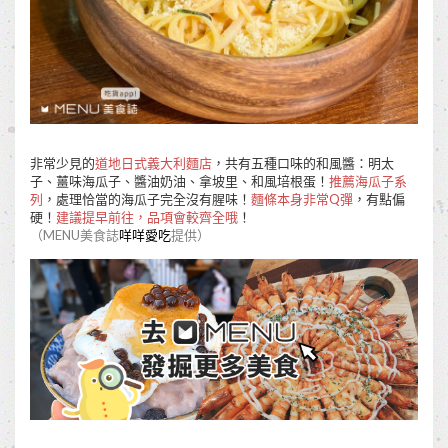
非常少見的
道地日式義大利麵店
，共有五種口味的和風醬：明太
子、薑味海瓜子、醬油奶油、拿坡里、和風培根蛋！
推薦海瓜子系
列
，處理恰當的海瓜子完全沒有腥味！
麵條本身非常Q彈
，有點偏
硬！
建議提早前往，品項會較齊全哦
！
（MENU美食誌
咩咩愛吃
提供）