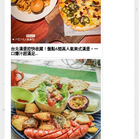
台北漢堡控快收藏！盤點6間高人氣美式漢堡，一
口爆汁超滿足...