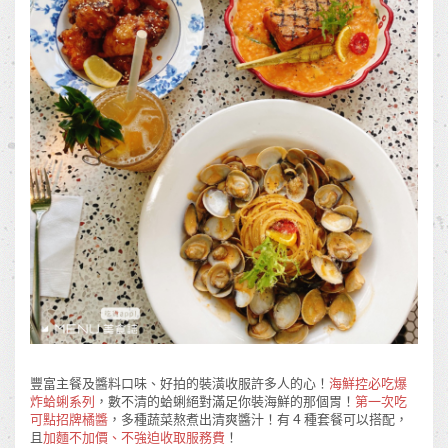
豐富主餐及醬料口味、好拍的裝潢收服許多人的心！
海鮮控必吃爆
炸蛤蜊系列
，數不清的蛤蜊絕對滿足你裝海鮮的那個胃！
第一次吃
可點招牌橘醬
，多種蔬菜熬煮出清爽醬汁！有 4 種套餐可以搭配，
且
加麵不加價、不強迫收取服務費
！