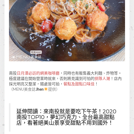
南投
日月潭必訪的網美咖啡廳
，同時也有販售義大利麵、炸物等。
極度建議在開始營業時就來，否則將見識到可怕的
排隊人潮
！店內
採光明亮又整潔，隨處皆可拍，
餐點及甜點口味佳
！
（MENU美食誌
Jhen
提供）
延伸閱讀：
來南投就是要吃下午茶！2020
南投TOP10，夢幻巧克力、全台最高甜點
店，看著絕美山景享受甜點不用到國外！