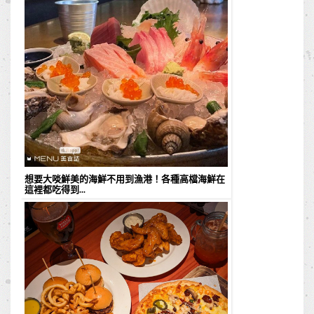
想要大啖鮮美的海鮮不用到漁港！各種高檔海鮮在
這裡都吃得到...