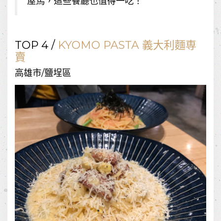
屋馬，這些餐廳也值得一吃！
TOP 4 /
KYOMO PASTA 義大利麵専
賣
高雄市/鹽埕區