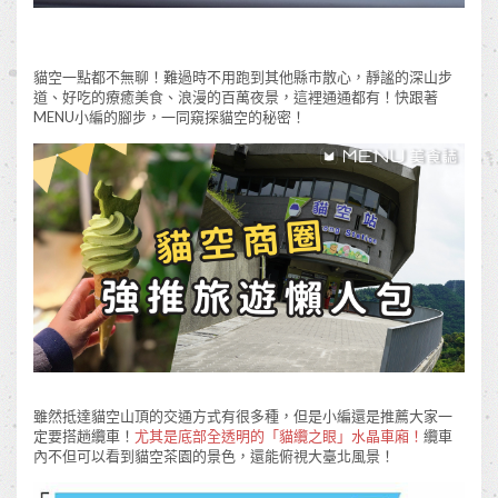
貓空一點都不無聊！難過時不用跑到其他縣市散心，靜謐的深山步
道、好吃的療癒美食、浪漫的百萬夜景，這裡通通都有！快跟著
MENU小編的腳步，一同窺探貓空的秘密！
雖然抵達貓空山頂的交通方式有很多種，但是小編還是推薦大家一
定要搭趟纜車！
尤其是底部全透明的「貓纜之眼」水晶車廂！
纜車
內不但可以看到貓空茶園的景色，還能俯視大臺北風景！