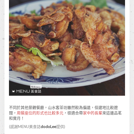
不同於其他景觀餐廳，山水客茶坊雖然較為偏遠，但建地比較遼
闊，
用餐座位的形式也比較多元
，很適合帶
家中的長輩
來這邊品茗
和賞月！
(感謝MENU美食誌
dodoLee
提供)