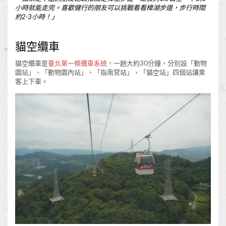
小時就能走完。喜歡健行的朋友可以挑戰看看樟湖步道，步行時間
約2-3小時！
」
貓空纜車
貓空纜車是
臺北第一條纜車系統
，一趟大約30分鐘，分別設「動物
園站」、「動物園內站」、「指南宮站」、「貓空站」四個站讓乘
客上下車。