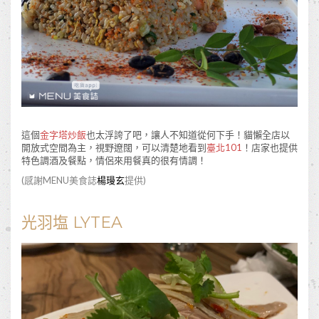
這個
金字塔炒飯
也太浮誇了吧，讓人不知道從何下手！貓懶全店以
開放式空間為主，視野遼闊，可以清楚地看到
臺北101
！店家也提供
特色調酒及餐點，情侶來用餐真的很有情調！
(感謝MENU美食誌
楊㻴玄
提供)
光羽塩 LYTEA