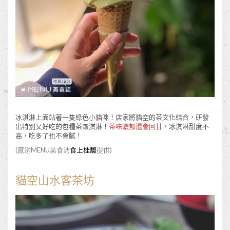
冰淇淋上面站著一隻綠色小貓咪！店家將貓空的茶文化結合，研發
出特別又好吃的包種茶霜淇淋！
茶味濃郁還會回甘
，冰淇淋甜度不
高，吃多了也不會膩！
(感謝MENU美食誌
食上桂馥
提供)
貓空山水客茶坊