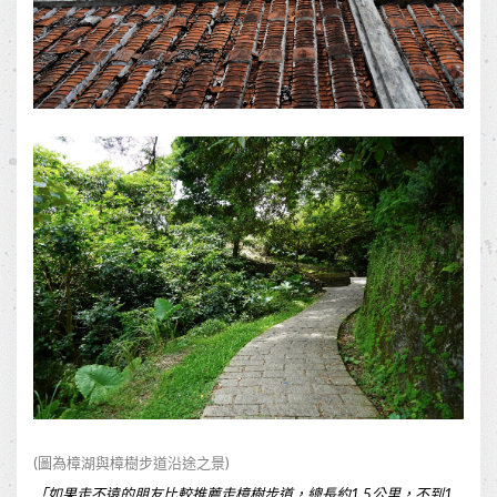
(圖為樟湖與樟樹步道沿途之景)
「如果走不遠的朋友比較推薦走樟樹步道，總長約1.5公里，不到1