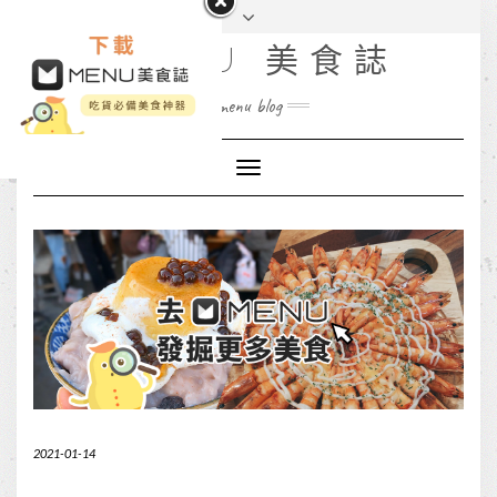
MENU 美食誌
menu blog
Toggle
Navigation
2021-01-14