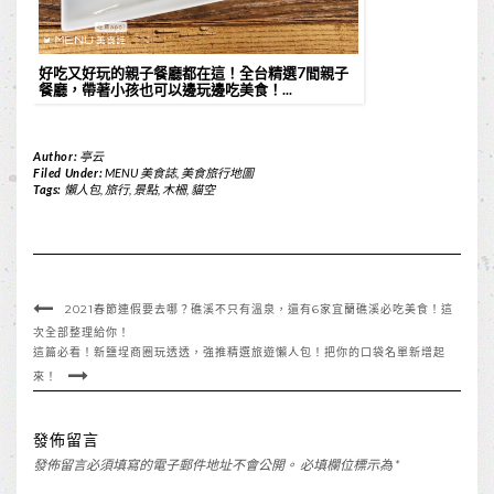
好吃又好玩的親子餐廳都在這！全台精選7間親子
餐廳，帶著小孩也可以邊玩邊吃美食！...
Author:
亭云
Filed Under:
MENU 美食誌
,
美食旅行地圖
Tags:
懶人包
,
旅行
,
景點
,
木柵
,
貓空
2021春節連假要去哪？礁溪不只有溫泉，還有6家宜蘭礁溪必吃美食！這
次全部整理給你！
這篇必看！新鹽埕商圈玩透透，強推精選旅遊懶人包！把你的口袋名單新增起
來！
發佈留言
發佈留言必須填寫的電子郵件地址不會公開。
必填欄位標示為
*