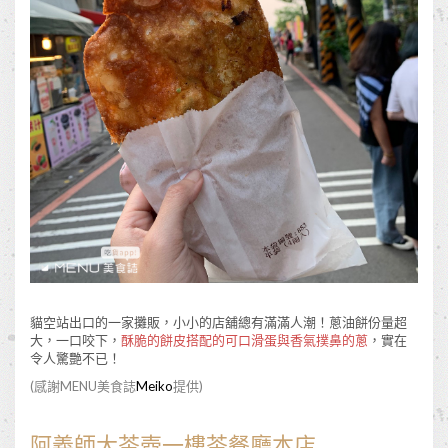
貓空站出口的一家攤販，小小的店舖總有滿滿人潮！蔥油餅份量超
大，一口咬下，
酥脆的餅皮搭配的可口滑蛋與香氣撲鼻的蔥
，實在
令人驚艷不已！
(感謝MENU美食誌
Meiko
提供)
阿義師大茶壺一樓茶餐廳本店