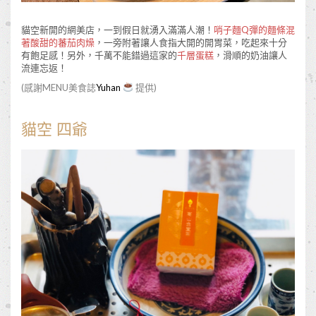
貓空新開的網美店，一到假日就湧入滿滿人潮！
哨子麵Q彈的麵條混
著酸甜的蕃茄肉燥
，一旁附著讓人食指大開的開胃菜，吃起來十分
有飽足感！另外，千萬不能錯過這家的
千層蛋糕
，滑順的奶油讓人
流連忘返！
(感謝MENU美食誌
Yuhan
提供)
貓空 四爺