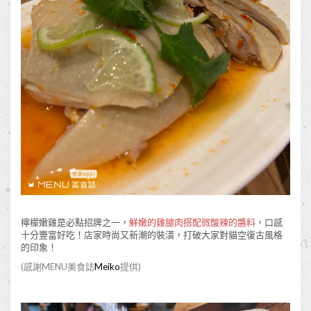
檸檬嫩雞是必點招牌之一，
鮮嫩的雞腿肉搭配微酸辣的醬料
，口感
十分豐富好吃！店家時尚又新潮的裝潢，打破大家對貓空復古風格
的印象！
(感謝MENU美食誌
Meiko
提供)