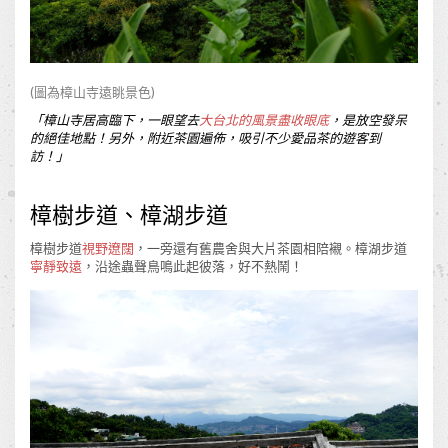
(圖為樟山寺遠眺景色)
「樟山寺居高臨下，一眼望去
大台北的風景盡收眼底
，是放空發呆
的絕佳地點！另外，附近茶園遍佈，吸引不少愛品茶的遊客到
訪！
」
樟樹步道、樟湖步道
樟樹步道
視野遼闊
，一旁還有舊農舍與大片茶園相陪襯。樟湖步道
寧靜致遠
，沿途蟲聲鳥鳴此起彼落，好不熱鬧！