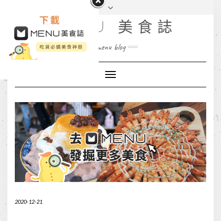
MENU 美食誌
menu blog
Toggle
Navigation
2020-12-21