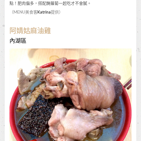
點！肥肉偏多，搭配醃蘿蔔一起吃才不會膩。
（MENU美食客
Katrina
提供）
阿婧姑麻油雞
內湖區