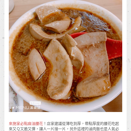
來施家必點麻油腰花
！店家建議從薄吃到厚，帶點厚度的腰花吃起
來又Ｑ又脆又彈，讓人一片接一片，另外這裡的滷肉飯也是人氣必