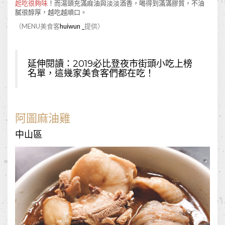
起吃很夠味
！而湯頭充滿麻油與淡淡酒香，喝得到滿滿膠質，不油
膩很醇厚，越吃越順口。
（MENU美食客
huiwun _
提供）
延伸閱讀：
2019必比登夜市街頭小吃上榜
名單，這幾家美食客們都在吃！
阿圖麻油雞
中山區