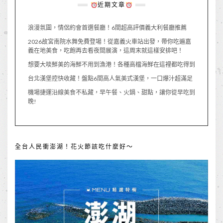
近期文章
浪漫氛圍，情侶約會首選餐廳！6間超高評價義大利餐廳推薦
2026故宮南院水舞免費登場！從嘉義火車站出發，帶你吃遍嘉
義在地美食，吃飽再去看夜間展演，這周末就這樣安排吧！
想要大啖鮮美的海鮮不用到漁港！各種高檔海鮮在這裡都吃得到
台北漢堡控快收藏！盤點6間高人氣美式漢堡，一口爆汁超滿足
機場捷運沿線美食不私藏，早午餐、火鍋、甜點，讓你從早吃到
晚!
全台人民衝澎湖！花火節該吃什麼好～