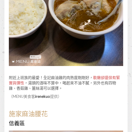
附近上班族的最愛！全記麻油雞的肉熟度剛剛好，
軟嫩卻還保有緊
實與彈性
，湯頭的酒味不算中，喝起來不油不膩，另外也有四物
雞、香菇雞、薑絲湯可以選擇。
（MENU美食客
irenekuo
提供）
施家麻油腰花
信義區