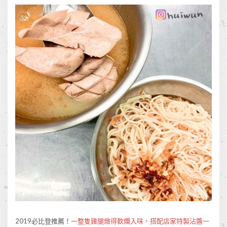
2019
必比登推薦！
一整隻雞腿燉得軟爛入味，搭配店家特製沾醬一