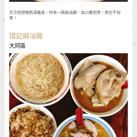
天冷就想喝熱湯暖身，快來一碗麻油雞，由口暖到胃，再也不怕
寒！
環記麻油雞
大同區