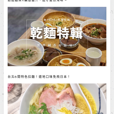
勁道麵條X鹹香醬汁，這才是台灣味～
台北8間特色拉麵！道地口味免飛日本！