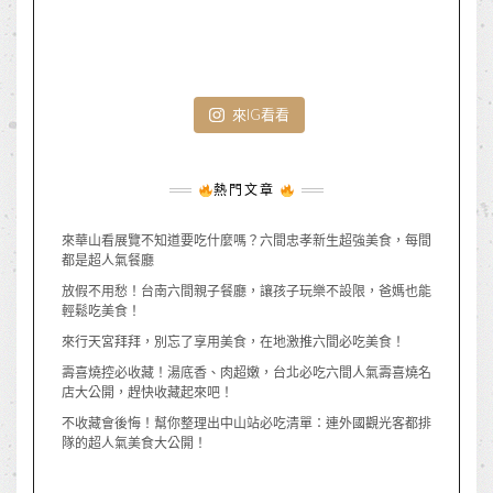
來IG看看
熱門文章
來華山看展覽不知道要吃什麼嗎？六間忠孝新生超強美食，每間
都是超人氣餐廳
放假不用愁！台南六間親子餐廳，讓孩子玩樂不設限，爸媽也能
輕鬆吃美食！
來行天宮拜拜，別忘了享用美食，在地激推六間必吃美食！
壽喜燒控必收藏！湯底香、肉超嫩，台北必吃六間人氣壽喜燒名
店大公開，趕快收藏起來吧！
不收藏會後悔！幫你整理出中山站必吃清單：連外國觀光客都排
隊的超人氣美食大公開！