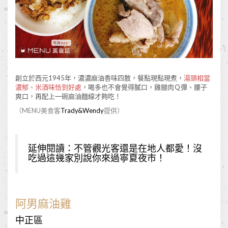
創立於西元1945年，濃濃麻油香味四散，餐點現點現煮，
湯頭相當
濃郁、米酒味恰到好處
，喝多也不會覺得膩口，雞腿肉Ｑ彈、腰子
爽口，再配上一碗麻油麵線才夠吃！
（MENU美食客
Trady&Wendy
提供）
延伸閱讀：
不管觀光客還是在地人都愛！沒
吃過這幾家別說你來過寧夏夜市！
阿男麻油雞
中正區