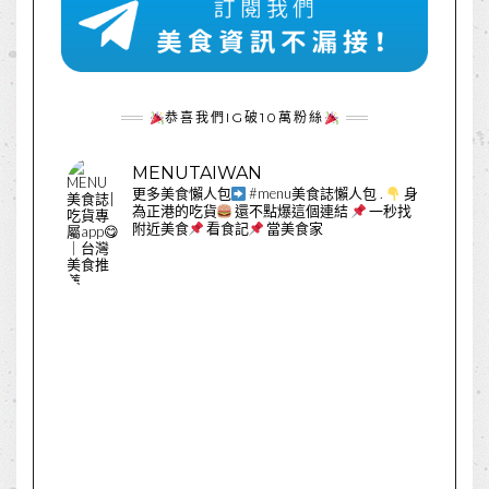
恭喜我們IG破10萬粉絲
MENUTAIWAN
更多美食懶人包
#menu美食誌懶人包
.
身
為正港的吃貨
還不點爆這個連結
一秒找
附近美食
看食記
當美食家