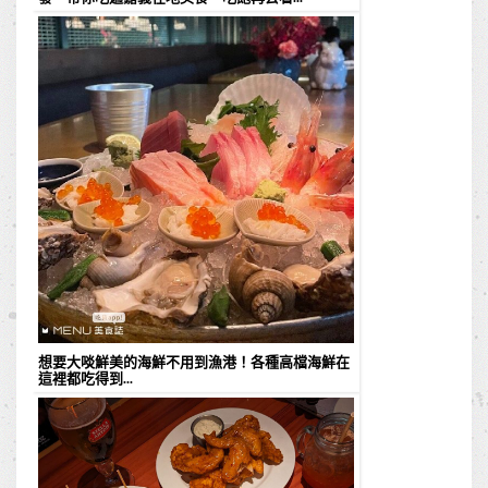
想要大啖鮮美的海鮮不用到漁港！各種高檔海鮮在
這裡都吃得到...