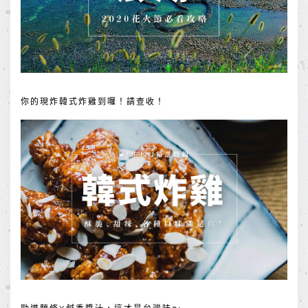
你的現炸韓式炸雞到囉！請查收！