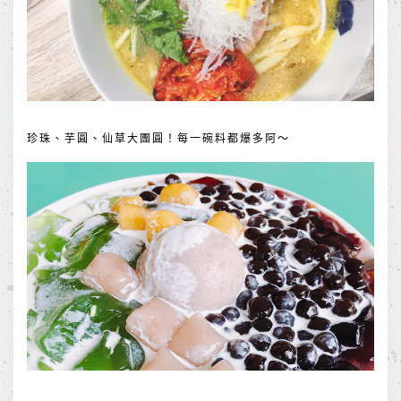
珍珠、芋圓、仙草大團圓！每一碗料都爆多阿～