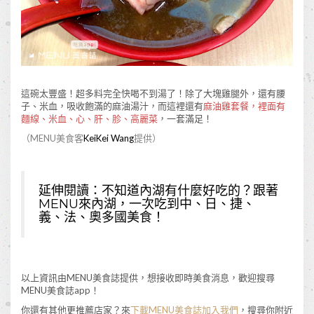
這碗太豐盛！超多料完全快喝不到湯了！除了大塊雞腿外，還有腰
子、米血，吸收飽滿的麻油湯汁，而這裡還有
麻油雞套餐，裡面有
麵線、米血、心、肝、胗、高麗菜
，一套滿足！
（MENU美食客
KeiKei Wang
提供）
延伸閱讀：
不知道內湖有什麼好吃的？跟著
MENU來內湖，一次吃到中、日、捷、
義、法、奧多國美食！
以上資訊由MENU美食誌提供，想接收即時美食消息，歡迎搜尋
MENU美食誌app！
你還有其他更推薦店家？來
下載MENU美食誌加入我們
，搜尋你附近