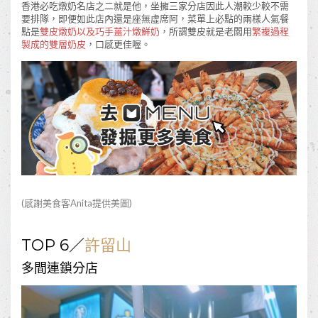
香港必吃燉奶名店之二就是他，坐擁三家分店因此人潮較少較不需
要排隊，即便如此店內還是座無虛席阿，菜單上必點的兩樣人氣餐
點是
雙皮燉奶以及巧手薑汁燉鮮奶
，所謂雙皮就是老闆用
繁複過程
製成的雙層奶皮
，口感更佳喔。
(感謝美食客
Anita
提供美圖)
TOP 6／
許留山
多間連鎖分店