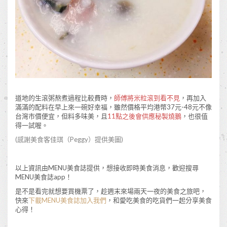
道地的生滾粥熬煮過程比較費時，
師傅將米粒滾到看不見
，再加入
滿滿的配料在早上來一碗好幸福，雖然價格平均港幣37元-48元不像
台灣市價便宜，但料多味美，且
11點之後會供應秘製燒鵝
，也很值
得一試喔。
(感謝美食客
佳琪（Peggy）
提供美圖)
以上資訊由MENU美食誌提供，想接收即時美食消息，歡迎搜尋
MENU美食誌app！
是不是看完就想要買機票了，趁週末來場兩天一夜的美食之旅吧，
快來
下載MENU美食誌加入我們
，和愛吃美食的吃貨們一起分享美食
心得！