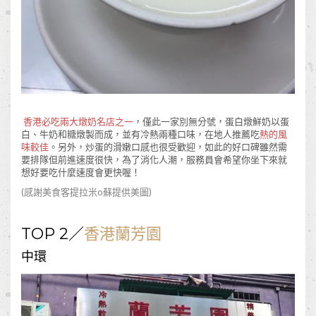
香港必吃兩大燉奶名店之一
，僅此一家別無分號，蛋白燉鮮奶以蛋
白、牛奶和糖燉製而成，並有冷熱兩種口味，在地人推薦吃
熱的風
味較佳
。另外，炒蛋的滑嫩口感也很受歡迎，如此的好口碑雖然需
要排隊但前進速度很快，為了消化人潮，服務員會希望你坐下來就
想好要吃什麼速度會更快喔！
(感謝美食客
提拉米o蘇
提供美圖)
TOP 2／
香港蘭芳園
中環