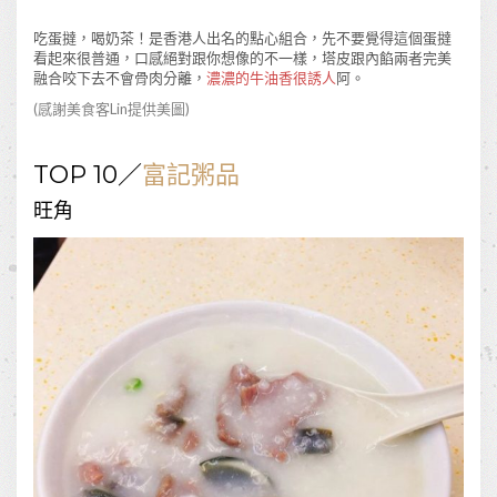
吃蛋撻，喝奶茶！是香港人出名的點心組合，先不要覺得這個蛋撻
看起來很普通，口感絕對跟你想像的不一樣，塔皮跟內餡兩者完美
融合咬下去不會骨肉分離，
濃濃的牛油香很誘人
阿。
(感謝美食客
Lin
提供美圖)
TOP 10／
富記粥品
旺角