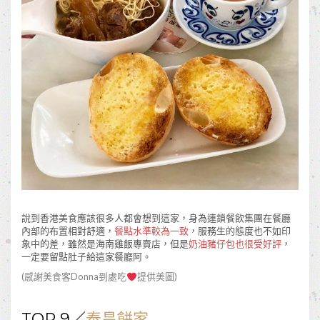
說到香港美食應該很多人都會想到這家，身為連鎖餐飲集團在餐廳
內部的布置相對舒適，
餐點水準較為一致
，服務生的態度也不如印
象中的差，雖然是海南雞飯專賣店，但是
奶油豬仔包也很受好評
，
一定要留點肚子給這家餐廳阿。
(感謝美食客
Donna到處吃
提供美圖)
TOP 9／
泰昌餅家