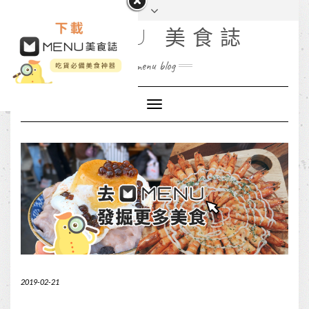
MENU 美食誌
menu blog
Toggle
Navigation
2019-02-21