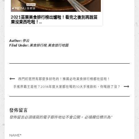
2021苗栗美食排行榜出爐啦！看完之後別再說苗
栗沒東西吃啦！...
Author:
亭云
Filed Under:
美食排行榜
,
美食旅行地圖
西門町居然有那麼多好吃的！推薦必吃美食排行榜都在這啦！
手搖界霸王是他？2018年度大家都在喝的10大手搖飲料，你喝過了沒？
發佈留言
發佈留言必須填寫的電子郵件地址不會公開。
必填欄位標示為
*
NAME
*