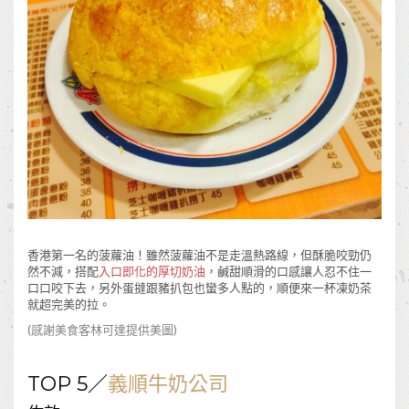
香港第一名的菠蘿油！雖然菠蘿油不是走溫熱路線，但酥脆咬勁仍
然不減，搭配
入口即化的厚切奶油
，鹹甜順滑的口感讓人忍不住一
口口咬下去，另外蛋撻跟豬扒包也蠻多人點的，順便來一杯凍奶茶
就超完美的拉。
(感謝美食客
林可達
提供美圖)
TOP 5／
義順牛奶公司