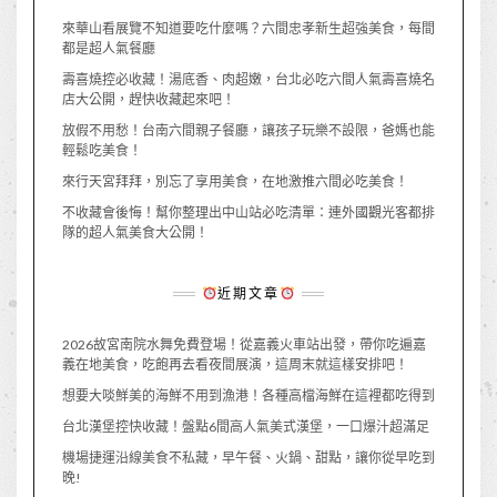
來華山看展覽不知道要吃什麼嗎？六間忠孝新生超強美食，每間
都是超人氣餐廳
壽喜燒控必收藏！湯底香、肉超嫩，台北必吃六間人氣壽喜燒名
店大公開，趕快收藏起來吧！
放假不用愁！台南六間親子餐廳，讓孩子玩樂不設限，爸媽也能
輕鬆吃美食！
來行天宮拜拜，別忘了享用美食，在地激推六間必吃美食！
不收藏會後悔！幫你整理出中山站必吃清單：連外國觀光客都排
隊的超人氣美食大公開！
近期文章
2026故宮南院水舞免費登場！從嘉義火車站出發，帶你吃遍嘉
義在地美食，吃飽再去看夜間展演，這周末就這樣安排吧！
想要大啖鮮美的海鮮不用到漁港！各種高檔海鮮在這裡都吃得到
台北漢堡控快收藏！盤點6間高人氣美式漢堡，一口爆汁超滿足
機場捷運沿線美食不私藏，早午餐、火鍋、甜點，讓你從早吃到
晚!