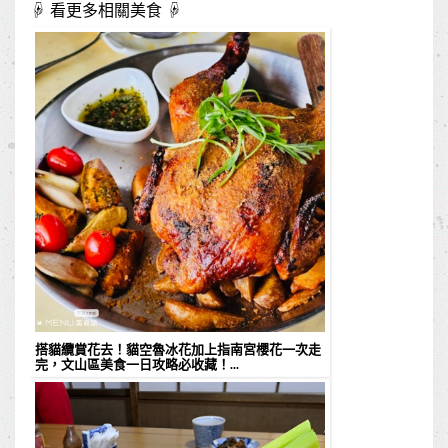
☟ 看更多相關美食 ☟
搭貓纜賞花去！貓空魯冰花加上指南宮櫻花一次走
完，文山區美食一日攻略必收藏！...