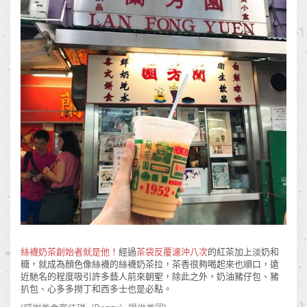
絲襪奶茶創始者就是他！
經過
茶袋反覆濾沖八次
的紅茶加上淡奶和
糖，就成為顏色像絲襪的絲襪奶茶拉，茶香很夠喝起來也順口，遠
近馳名的程度吸引許多藝人前來朝聖，除此之外，奶油豬仔包、豬
扒包、心多多撈丁和西多士也是必點。