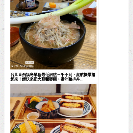
台北直飛福島單程最低居然三千不到，虎航機票搶
起來！趕快來把大蔥蕎麥麵、醬汁豬排丼...