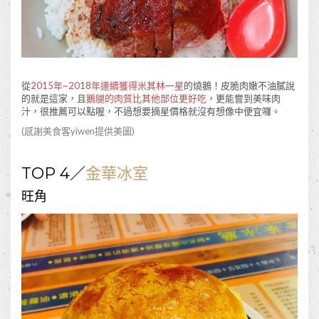
從
2015年~2018年連續獲得米其林一星
的燒鵝！皮脆肉嫩不油膩說
的就是這家，且
鵝腿的肉質比其他部位更好吃
，更能嘗到美味肉
汁，很推薦可以點喔，不過想要摘星價格就沒有想像中便宜囉。
(感謝美食客
yiwen
提供美圖)
TOP 4／
金華冰室
旺角