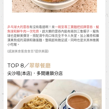
乒乓球大的雲吞
有沒有看過啊！來
一碗至尊三寶麵把招牌雲吞、鯪
魚球和鮮牛肉一次吃齊
，超大顆的雲吞內餡有兩到三隻蝦子，鯪魚
球也是鮮美彈牙，搭配滑牛肉口味完全不令人失望，加上豬骨和羅
漢果熬成的湯頭和雞蛋麵，整碗超有飽足感，同時也是米其林推薦
小吃喔。
(感謝美食客
貪食舌?
提供美圖)
TOP 8／
翠華餐廳
尖沙咀(本店)．多間連鎖分店