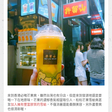
來到香港必喝芒果爽，雖然台灣也有分店，但是來到發源地還是要
喝一下在地原味，芒果的濃郁香氣相當吸引人，粒粒芒果雪蛤爽甚
至
加入擁有豐富膠質的雪蛤
，不僅消暑還能養顏美容，另外蘆薈爽
也很清新喔。