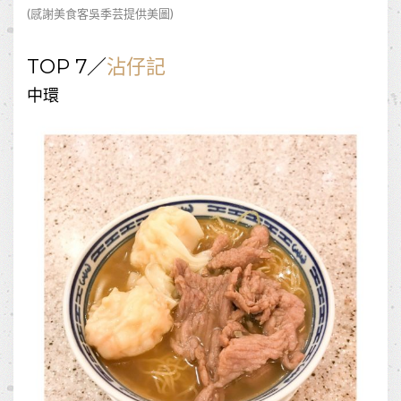
(感謝美食客
吳季芸
提供美圖)
TOP 7／
沾仔記
中環