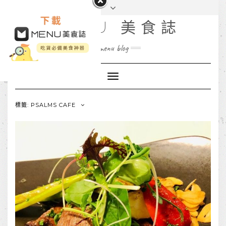
MENU 美食誌
menu blog
Toggle
Navigation
標籤: PSALMS CAFE