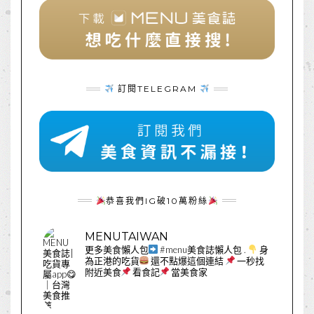
訂閱TELEGRAM
恭喜我們IG破10萬粉絲
MENUTAIWAN
更多美食懶人包
#menu美食誌懶人包
.
身
為正港的吃貨
還不點爆這個連結
一秒找
附近美食
看食記
當美食家