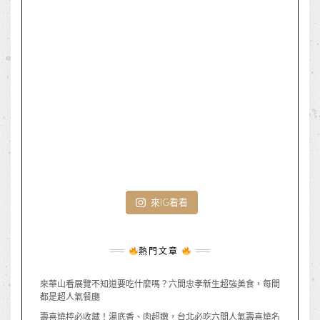
來IG看看
熱門文章
來華山看展覽不知道要吃什麼嗎？六間忠孝新生超強美食，每間
都是超人氣餐廳
壽喜燒控必收藏！湯底香、肉超嫩，台北必吃六間人氣壽喜燒名