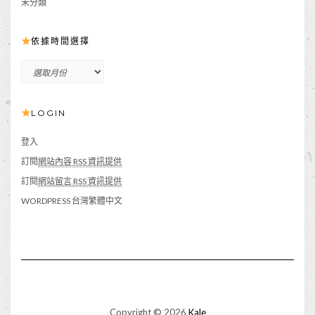
未分類
依據時間選擇
依
據
時
LOGIN
間
選
擇
登入
訂閱
網站內容 RSS 資訊提供
訂閱
網站留言 RSS 資訊提供
WORDPRESS 台灣繁體中文
Copyright © 2026
Kale