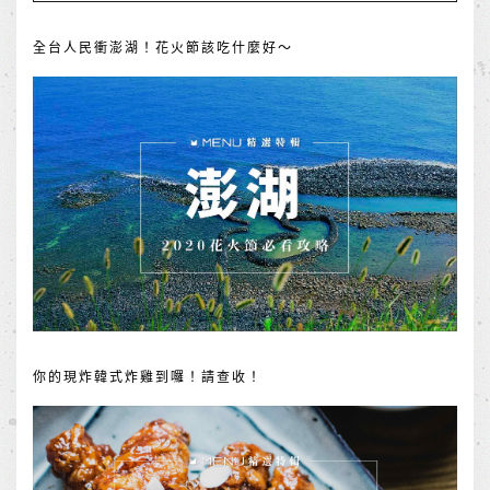
全台人民衝澎湖！花火節該吃什麼好～
你的現炸韓式炸雞到囉！請查收！