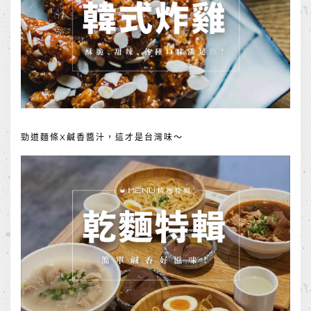
勁道麵條X鹹香醬汁，這才是台灣味～