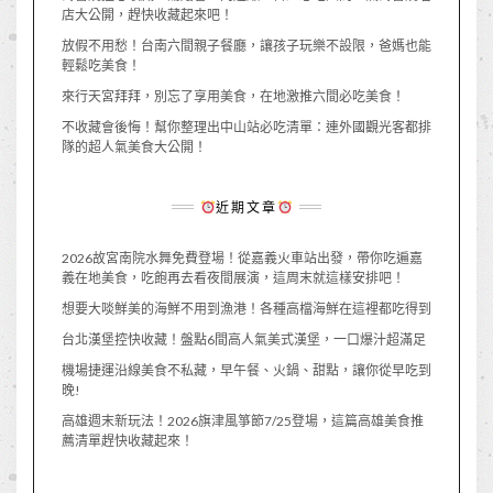
店大公開，趕快收藏起來吧！
放假不用愁！台南六間親子餐廳，讓孩子玩樂不設限，爸媽也能
輕鬆吃美食！
來行天宮拜拜，別忘了享用美食，在地激推六間必吃美食！
不收藏會後悔！幫你整理出中山站必吃清單：連外國觀光客都排
隊的超人氣美食大公開！
近期文章
2026故宮南院水舞免費登場！從嘉義火車站出發，帶你吃遍嘉
義在地美食，吃飽再去看夜間展演，這周末就這樣安排吧！
想要大啖鮮美的海鮮不用到漁港！各種高檔海鮮在這裡都吃得到
台北漢堡控快收藏！盤點6間高人氣美式漢堡，一口爆汁超滿足
機場捷運沿線美食不私藏，早午餐、火鍋、甜點，讓你從早吃到
晚!
高雄週末新玩法！2026旗津風箏節7/25登場，這篇高雄美食推
薦清單趕快收藏起來！