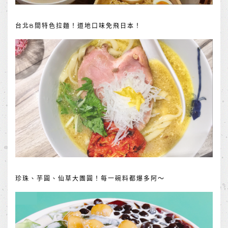
台北8間特色拉麵！道地口味免飛日本！
珍珠、芋圓、仙草大團圓！每一碗料都爆多阿～