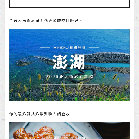
全台人民衝澎湖！花火節該吃什麼好～
你的現炸韓式炸雞到囉！請查收！