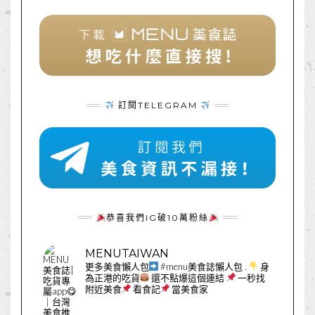
訂閱TELEGRAM
恭喜我們IG破10萬粉絲
MENUTAIWAN
更多美食懶人包
#menu美食誌懶人包
.
身
為正港的吃貨
還不點爆這個連結
一秒找
附近美食
看食記
當美食家