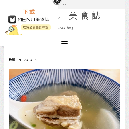
MENU 美食誌
menu blog
Toggle
Navigation
標籤: PELAGO