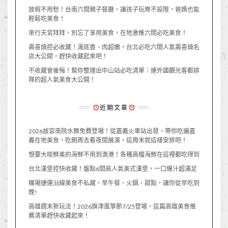
放假不用愁！台南六間親子餐廳，讓孩子玩樂不設限，爸媽也能
輕鬆吃美食！
來行天宮拜拜，別忘了享用美食，在地激推六間必吃美食！
壽喜燒控必收藏！湯底香、肉超嫩，台北必吃六間人氣壽喜燒名
店大公開，趕快收藏起來吧！
不收藏會後悔！幫你整理出中山站必吃清單：連外國觀光客都排
隊的超人氣美食大公開！
近期文章
2026故宮南院水舞免費登場！從嘉義火車站出發，帶你吃遍嘉
義在地美食，吃飽再去看夜間展演，這周末就這樣安排吧！
想要大啖鮮美的海鮮不用到漁港！各種高檔海鮮在這裡都吃得到
台北漢堡控快收藏！盤點6間高人氣美式漢堡，一口爆汁超滿足
機場捷運沿線美食不私藏，早午餐、火鍋、甜點，讓你從早吃到
晚!
高雄週末新玩法！2026旗津風箏節7/25登場，這篇高雄美食推
薦清單趕快收藏起來！