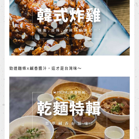
勁道麵條X鹹香醬汁，這才是台灣味～