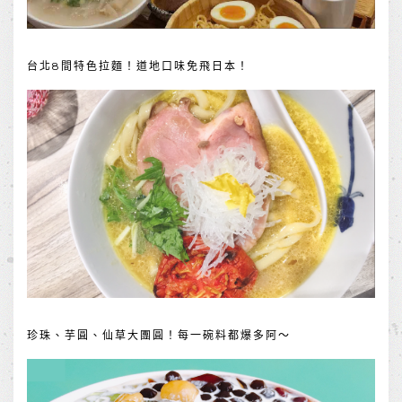
台北8間特色拉麵！道地口味免飛日本！
珍珠、芋圓、仙草大團圓！每一碗料都爆多阿～