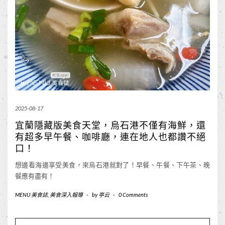
2025-08-17
宜蘭隱藏版美食天堂，烏石港不僅有海鮮，還
有超多早午餐、咖啡廳，連在地人也都讚不絕
口！
想邊看海邊享受美食，來烏石港就對了！早餐、午餐、下午茶、晚
餐應有盡有！
MENU 美食誌
,
美食深入報導
-
by
亭云
-
0 Comments